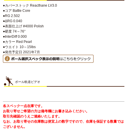
●カバーストック Reacthane LV3.0
●コア Battle Core
●RG 2.502
●ΔRG 0.040
●表面仕上げ #4000 Polish
●硬度 74～76°
●InterDiff 0.000
●カラー Red Pearl
●ウエイト 10～15lbs
●発売予定日 2021年7月
ボール軌道ビデオ
各スペック一点在庫です。
お取り寄せご希望の方は備考欄にお書き込みください。
取引先確認のうえご連絡いたします。
なお、お取り寄せの在庫数は便宜上の数字ですので、在庫を保証する数量では
ございません。