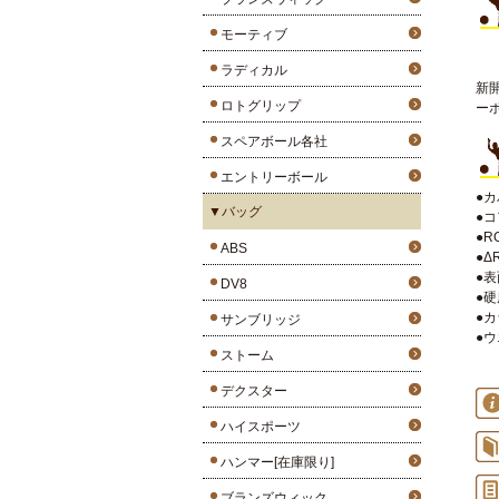
モーティブ
ラディカル
新
ロトグリップ
ー
スペアボール各社
エントリーボール
●カ
▼バッグ
●コア
●R
ABS
●Δ
●表
DV8
●硬
●カ
サンブリッジ
●ウ
ストーム
デクスター
ハイスポーツ
ハンマー[在庫限り]
ブランズウィック