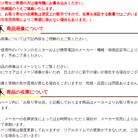
取り寄せご希望の方は備考欄にお書き込みください。
引先確認のうえご連絡いたします。
お、お取り寄せの在庫数は便宜上の数字ですので、在庫を保証する数量ではございま
取引先完売等によりご希望に添えない場合もあります。）
商品画像について
品画像については下記内容をご理解の上ご覧ください。
ご使用中のパソコンのモニターおよび携帯電話のメーカー・機種・画面設定等により
ます。予めご了承ください。
商品の画像はイメージとしてご覧ください。
特にウエアはイメージ画像が多いため、仕上がりに若干の違いが発生する場合がござ
画像と実物の色や質感が異なる場合もございますが、性能・品質には問題ありません
商品の在庫について
品ページ内に「お取り寄せ品」と記載しております商品はメーカーよりお取り寄せさ
ります。
た、メーカーの在庫状況によってはお時間をいただく場合や、メーカー完売によりお
ご了承願います。
ページ情報は都度更新しておりますが、リアルタイムでの更新ができないため、ご注
ている場合もございます）