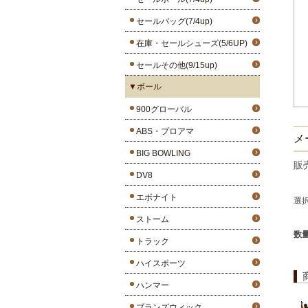
セールバッグ(7/4up)
在庫・セールシューズ(5/6UP)
セールその他(9/15up)
▼ボール
900グローバル
ABS・プロアマ
メ
BIG BOWLING
販
DV8
エボナイト
選
ストーム
数
トラック
ハイスポーツ
ハンマー
ブランズウィック