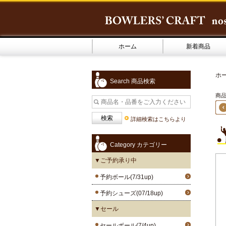
ホーム
新着商品
ホ
Search 商品検索
商品
詳細検索はこちらより
Category カテゴリー
▼ご予約承り中
予約ボール(7/31up)
予約シューズ(07/18up)
▼セール
セールボール(7/4up)