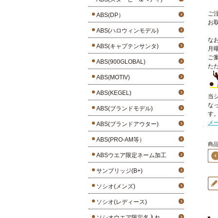
ご
ABS(DP）
お
ABS(ハロウィンモデル)
な
ABS(キャプテンサンタ)
月
ご
ABS(900GLOBAL)
た
ABS(MOTIV)
ABS(KEGEL)
当
な
ABS(ブランドモデル)
す
メ
ABS(ブランドアウター)
ABS(PRO-AM等）
商品
ABSウエア限定ネーム加工
サンブリッジ(B+)
ソシオ(メンズ)
ソシオ(レディース)
ソシオウエア限定名入れ