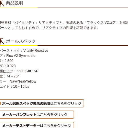
商品説明
開発素材「バイタリティ」リアクティブと、実績のある「フラックス V2コア」を採
ボールとしてもおすすめで、リアクティブの性能を堪能できます。
ボールスペック
バーストック：Vitality Reactive
：Flux V2 Symmetric
G：2.590
RG：0.023
面仕上げ：5500 Grit LSP
度：74～76°
ラー：Navy/Teal/Yellow
エイト：10～15lbs