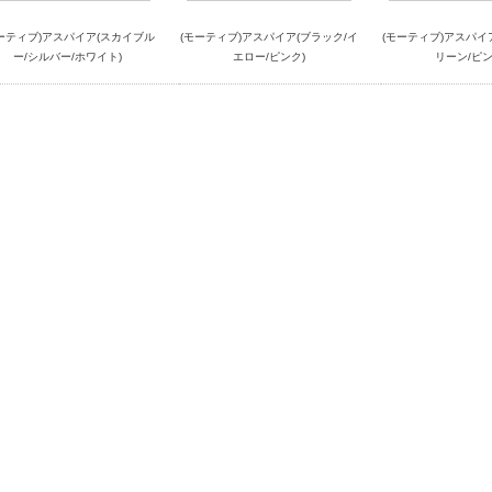
ーティブ)アスパイア(スカイブル
(モーティブ)アスパイア(ブラック/イ
(モーティブ)アスパイ
ー/シルバー/ホワイト)
エロー/ピンク)
リーン/ピン