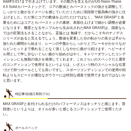
Intdiff 0.017まで引き上げています。その動力を支えるのがUG Nano-Thane
4.5 Solidカバーストックで、コアの数値とカバーストックの強さを調整して、
しっかりと曲がるイメージを感じていただくために現段階で最高峰の強さに仕
上げました。ただ単にコアの数値を上げただけではなく、”MAX GRASP”と名
乗るためにはコアとカバーストックの素材、表面仕上げまで細かい調整が必要
になります。幾度となるサンプルから生み出されたMAX GRASPは、国産なら
ではの匠製法もさることながら、妥協とは 無縁で、だからこそ今のナノデス
シリーズがあると言えるでしょう。数値を変更した分の転がりの良さは手から
放たれた瞬間から始まり、レーンの中盤からしっかりとブレーキがかかりなが
らピンヒットまで垂れることなく強くしなやかに曲がり続けます。ヘビーオイ
ル用として申し分ないぐらい曲がり始めがはやく、キャリーダウンしたコンデ
ィションにも無類の強さを発揮してくれます。これぐらいのスペックだと通常
のコンディションで使用するというよりは、いざという時のスペシャルな位置
づけで持つボールとしても良いですし、スポーツコンディションでの使用や回
転よりもスピードが優位なボウラーには特別な感覚で使用できるのではないか
と思います。
特記事項(徳江和則プロ)
MAX GRASPと名付けられるだけのパフォーマンスはキッチリと感じます。普
段使いというよりは、オイルが多いと感じるコンディションでご使用くださ
い。
ボールスペック