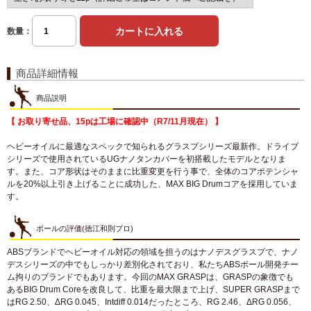
数量：
商品詳細情報
商品説明
【 お取り寄せ品、15pは工場に確認中（R7/11月現在） 】
ヘビーオイルに最適なスペックで知られるグラスプシリーズ最新作。ドライブ
シリーズで使用されているUGナノタンカバーを初搭載したモデルとなりま
す。また、コア形状はそのままに比重変更を行う事で、全体のコアポテンシャ
ルを20%以上引き上げることに成功した、MAX BIG Drumコアを採用していま
す。
ボールの評価(徳江和則プロ)
ABSブランドでヘビーオイル対応の領域を担うのはナノデスグラスプで、ナノ
デスシリーズの中でもしっかり差別化されており、私たちABSボール開発チー
ム拘りのブランドでもあります。今回のMAX GRASPは、GRASPの象徴でも
あるBIG Drum Coreを改良して、比重を最大限まで上げ、SUPER GRASPまで
はRG 2.50、ΔRG 0.045、Intdiff 0.014だったところ、RG 2.46、ΔRG 0.056、