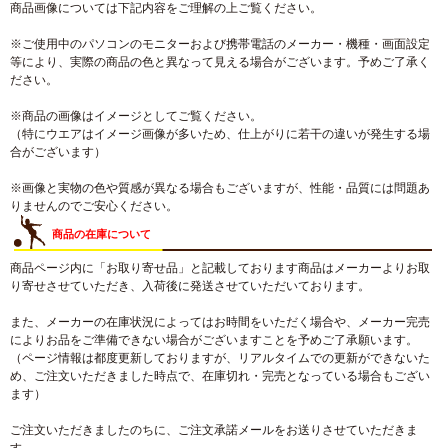
商品画像については下記内容をご理解の上ご覧ください。
※ご使用中のパソコンのモニターおよび携帯電話のメーカー・機種・画面設定
等により、実際の商品の色と異なって見える場合がございます。予めご了承く
ださい。
※商品の画像はイメージとしてご覧ください。
（特にウエアはイメージ画像が多いため、仕上がりに若干の違いが発生する場
合がございます）
※画像と実物の色や質感が異なる場合もございますが、性能・品質には問題あ
りませんのでご安心ください。
商品の在庫について
商品ページ内に「お取り寄せ品」と記載しております商品はメーカーよりお取
り寄せさせていただき、入荷後に発送させていただいております。
また、メーカーの在庫状況によってはお時間をいただく場合や、メーカー完売
によりお品をご準備できない場合がございますことを予めご了承願います。
（ページ情報は都度更新しておりますが、リアルタイムでの更新ができないた
め、ご注文いただきました時点で、在庫切れ・完売となっている場合もござい
ます）
ご注文いただきましたのちに、ご注文承諾メールをお送りさせていただきま