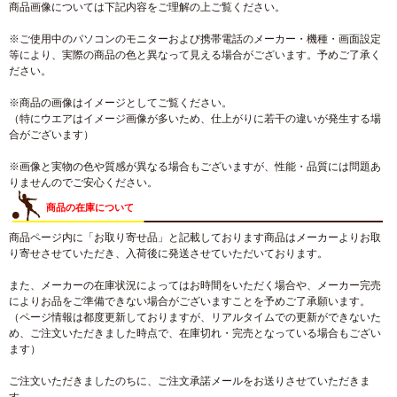
商品画像については下記内容をご理解の上ご覧ください。
※ご使用中のパソコンのモニターおよび携帯電話のメーカー・機種・画面設定
等により、実際の商品の色と異なって見える場合がございます。予めご了承く
ださい。
※商品の画像はイメージとしてご覧ください。
（特にウエアはイメージ画像が多いため、仕上がりに若干の違いが発生する場
合がございます）
※画像と実物の色や質感が異なる場合もございますが、性能・品質には問題あ
りませんのでご安心ください。
商品の在庫について
商品ページ内に「お取り寄せ品」と記載しております商品はメーカーよりお取
り寄せさせていただき、入荷後に発送させていただいております。
また、メーカーの在庫状況によってはお時間をいただく場合や、メーカー完売
によりお品をご準備できない場合がございますことを予めご了承願います。
（ページ情報は都度更新しておりますが、リアルタイムでの更新ができないた
め、ご注文いただきました時点で、在庫切れ・完売となっている場合もござい
ます）
ご注文いただきましたのちに、ご注文承諾メールをお送りさせていただきま