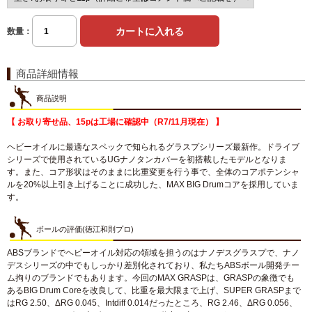
数量：
商品詳細情報
商品説明
【 お取り寄せ品、15pは工場に確認中（R7/11月現在） 】
ヘビーオイルに最適なスペックで知られるグラスプシリーズ最新作。ドライブ
シリーズで使用されているUGナノタンカバーを初搭載したモデルとなりま
す。また、コア形状はそのままに比重変更を行う事で、全体のコアポテンシャ
ルを20%以上引き上げることに成功した、MAX BIG Drumコアを採用していま
す。
ボールの評価(徳江和則プロ)
ABSブランドでヘビーオイル対応の領域を担うのはナノデスグラスプで、ナノ
デスシリーズの中でもしっかり差別化されており、私たちABSボール開発チー
ム拘りのブランドでもあります。今回のMAX GRASPは、GRASPの象徴でも
あるBIG Drum Coreを改良して、比重を最大限まで上げ、SUPER GRASPまで
はRG 2.50、ΔRG 0.045、Intdiff 0.014だったところ、RG 2.46、ΔRG 0.056、