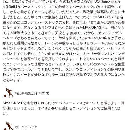
Intdiff 0.017まで引き上げています。その動力を支えるのがUG Nano-Thane
4.5 Solidカバーストックで、コアの数値とカバーストックの強さを調整して、
しっかりと曲がるイメージを感じていただくために現段階で最高峰の強さに仕
上げました。ただ単にコアの数値を上げただけではなく、”MAX GRASP”と名
乗るためにはコアとカバーストックの素材、表面仕上げまで細かい調整が必要
になります。幾度となるサンプルから生み出されたMAX GRASPは、国産なら
ではの匠製法もさることながら、妥協とは 無縁で、だからこそ今のナノデス
シリーズがあると言えるでしょう。数値を変更した分の転がりの良さは手から
放たれた瞬間から始まり、レーンの中盤からしっかりとブレーキがかかりなが
らピンヒットまで垂れることなく強くしなやかに曲がり続けます。ヘビーオイ
ル用として申し分ないぐらい曲がり始めがはやく、キャリーダウンしたコンデ
ィションにも無類の強さを発揮してくれます。これぐらいのスペックだと通常
のコンディションで使用するというよりは、いざという時のスペシャルな位置
づけで持つボールとしても良いですし、スポーツコンディションでの使用や回
転よりもスピードが優位なボウラーには特別な感覚で使用できるのではないか
と思います。
特記事項(徳江和則プロ)
MAX GRASPと名付けられるだけのパフォーマンスはキッチリと感じます。普
段使いというよりは、オイルが多いと感じるコンディションでご使用くださ
い。
ボールスペック