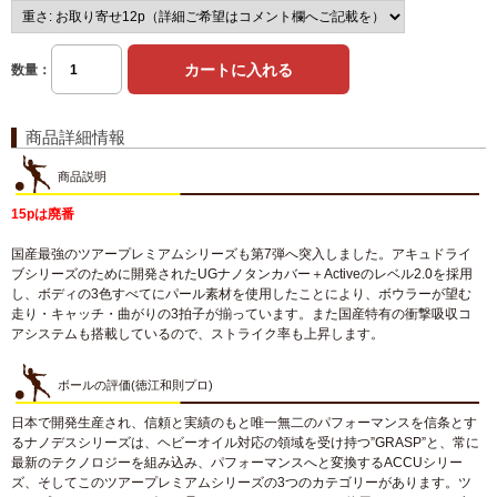
数量：
商品詳細情報
商品説明
15pは廃番
国産最強のツアープレミアムシリーズも第7弾へ突入しました。アキュドライ
ブシリーズのために開発されたUGナノタンカバー＋Activeのレベル2.0を採用
し、ボディの3色すべてにパール素材を使用したことにより、ボウラーが望む
走り・キャッチ・曲がりの3拍子が揃っています。また国産特有の衝撃吸収コ
アシステムも搭載しているので、ストライク率も上昇します。
ボールの評価(徳江和則プロ)
日本で開発生産され、信頼と実績のもと唯一無二のパフォーマンスを信条とす
るナノデスシリーズは、ヘビーオイル対応の領域を受け持つ”GRASP”と、常に
最新のテクノロジーを組み込み、パフォーマンスへと変換するACCUシリー
ズ、そしてこのツアープレミアムシリーズの3つのカテゴリーがあります。ツ