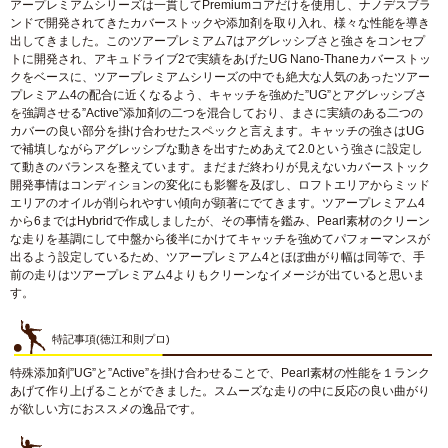
アープレミアムシリーズは一貫してPremiumコアだけを使用し、ナノデスブラ
ンドで開発されてきたカバーストックや添加剤を取り入れ、様々な性能を導き
出してきました。このツアープレミアム7はアグレッシブさと強さをコンセプ
トに開発され、アキュドライブ2で実績をあげたUG Nano-Thaneカバーストッ
クをベースに、ツアープレミアムシリーズの中でも絶大な人気のあったツアー
プレミアム4の配合に近くなるよう、キャッチを強めた”UG”とアグレッシブさ
を強調させる”Active”添加剤の二つを混合しており、まさに実績のある二つの
カバーの良い部分を掛け合わせたスペックと言えます。キャッチの強さはUG
で補填しながらアグレッシブな動きを出すためあえて2.0という強さに設定し
て動きのバランスを整えています。まだまだ終わりが見えないカバーストック
開発事情はコンディションの変化にも影響を及ぼし、ロフトエリアからミッド
エリアのオイルが削られやすい傾向が顕著にでてきます。ツアープレミアム4
から6まではHybridで作成しましたが、その事情を鑑み、Pearl素材のクリーン
な走りを基調にして中盤から後半にかけてキャッチを強めてパフォーマンスが
出るよう設定しているため、ツアープレミアム4とほぼ曲がり幅は同等で、手
前の走りはツアープレミアム4よりもクリーンなイメージが出ていると思いま
す。
特記事項(徳江和則プロ)
特殊添加剤”UG”と”Active”を掛け合わせることで、Pearl素材の性能を１ランク
あげて作り上げることができました。スムーズな走りの中に反応の良い曲がり
が欲しい方におススメの逸品です。