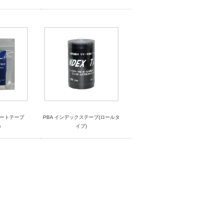
ンサートテープ
PBA インデックステープ(ロールタ
)
イプ)