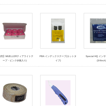
箱売】MUELLERティアライトテ
PBA インデックステープ(カットタ
Special HQ イ
ープ・ピンク(6個入り)
イプ)
(3/4inch