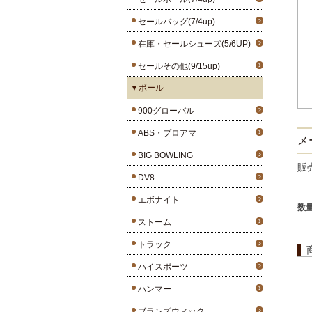
セールバッグ(7/4up)
在庫・セールシューズ(5/6UP)
セールその他(9/15up)
▼ボール
900グローバル
ABS・プロアマ
メー
BIG BOWLING
販
DV8
エボナイト
数
ストーム
トラック
ハイスポーツ
ハンマー
ブランズウィック