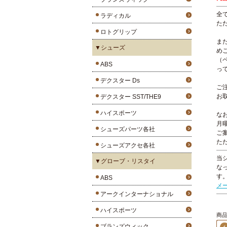
全
ラディカル
た
ロトグリップ
ま
▼シューズ
め
（
ABS
っ
デクスター Ds
ご
お
デクスター SST/THE9
ハイスポーツ
な
月
シューズパーツ各社
ご
た
シューズアクセ各社
当
▼グローブ・リスタイ
な
す
ABS
メ
アークインターナショナル
ハイスポーツ
商品
ブランズウィック