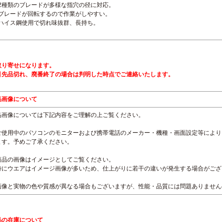
2種類のブレードが多様な指穴の径に対応。
ブレードが回転するので作業がしやすい。
ハイス鋼使用で切れ味抜群、長持ち。
取り寄せになります。
引先品切れ、廃番終了の場合は判明した時点でご連絡いたします。
品画像について
品画像については下記内容をご理解の上ご覧ください。
ご使用中のパソコンのモニターおよび携帯電話のメーカー・機種・画面設定等により
ます。予めご了承ください。
商品の画像はイメージとしてご覧ください。
特にウエアはイメージ画像が多いため、仕上がりに若干の違いが発生する場合がござ
画像と実物の色や質感が異なる場合もございますが、性能・品質には問題ありません
品の在庫について