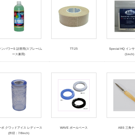
オンパワーS 詰替用(スプレー/ム
TT-25
Special HQ イ
ース兼用)
(1inch)
ーボ クワッドアイス レディース
WAVE ボールベース
ABS 三角
(外径：7/8inch)