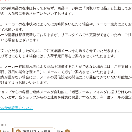
ての掲載商品の在庫は持っておらず、商品ページ内に「お取り寄せ品」と記載してお
だき、入荷後に発送させていただいております。
た、メーカーの在庫状況によってはお時間をいただく場合や、メーカー完売によりお
ご了承願います。
ページ情報は都度更新しておりますが、リアルタイムでの更新ができないため、ご注
ている場合もございます）
注文いただきましたのちに、ご注文承諾メールをお送りさせていただきます。
取り寄せになります場合には、入荷予定日等をご案内させていただきます。
お、メーカー在庫切れ等により商品を準備することができない場合には、ご注文日（
曜日、祝日の場合は翌々日）にメールにて必ずご案内させていただきます。
案内が届かない場合には、メールの受信設定の関係により受信できていない可能性が
だけますようお願いいたします。
ショップからの各種ご連絡メールが自動的に「迷惑メール」フォルダに振り分けられ
っています。当ショップからのご連絡を確実にお届けするため、今一度メールの設定
。
ール受信設定について
1/11