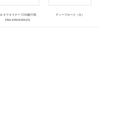
BA キラキラテープ25(耐汗用、
ディープホーク（大）
PBA-KIRAKIRA25)