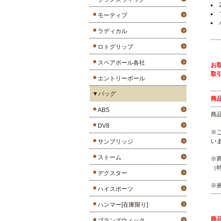
モーティブ
ラディカル
ロトグリップ
スペアボール各社
お
取
エントリーボール
▼バッグ
商
ABS
商
DV8
※
い
サンブリッジ
ストーム
※
（
デクスター
※
ハイスポーツ
ハンマー[在庫限り]
商
ブランズウィック