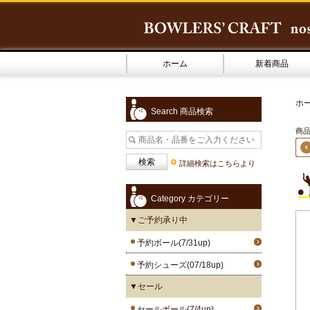
ホーム
新着商品
ホ
Search 商品検索
商品
詳細検索はこちらより
Category カテゴリー
▼ご予約承り中
予約ボール(7/31up)
予約シューズ(07/18up)
▼セール
セールボール(7/4up)