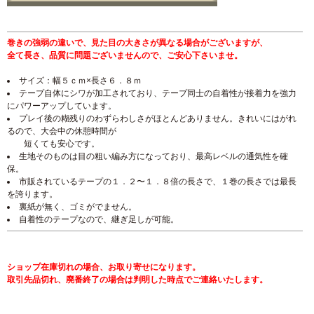
巻きの強弱の違いで、見た目の大きさが異なる場合がございますが、
全て長さ、品質に問題ございませんので、ご安心下さいませ。
サイズ：幅５ｃｍ×長さ６．８ｍ
テープ自体にシワが加工されており、テープ同士の自着性が接着力を強力
にパワーアップしています。
プレイ後の糊残りのわずらわしさがほとんどありません。きれいにはがれ
るので、大会中の休憩時間が
短くても安心です。
生地そのものは目の粗い編み方になっており、最高レベルの通気性を確
保。
市販されているテープの１．２〜１．８倍の長さで、１巻の長さでは最長
を誇ります。
裏紙が無く、ゴミがでません。
自着性のテープなので、継ぎ足しが可能。
ショップ在庫切れの場合、お取り寄せになります。
取引先品切れ、廃番終了の場合は判明した時点でご連絡いたします。