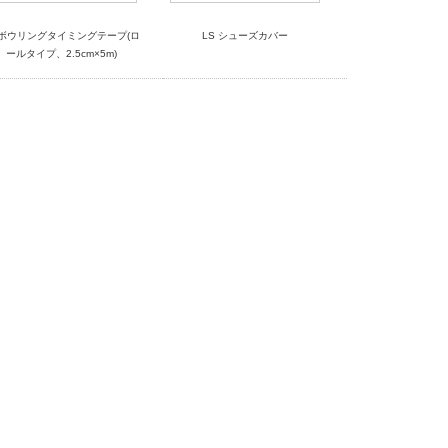
Sボウリングタイミングテープ(ロ
LS シューズカバー
ールタイプ、2.5cm×5m)