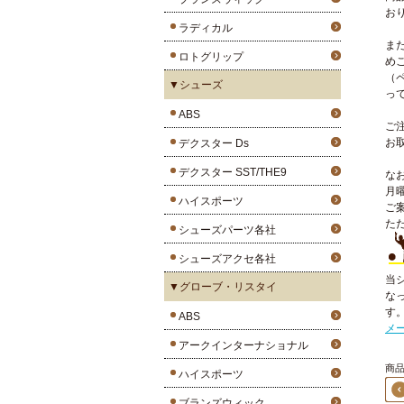
お
ラディカル
ま
ロトグリップ
め
（
▼シューズ
っ
ABS
ご
お
デクスター Ds
デクスター SST/THE9
な
月
ハイスポーツ
ご
た
シューズパーツ各社
シューズアクセ各社
当
▼グローブ・リスタイ
な
す
ABS
メ
アークインターナショナル
商品
ハイスポーツ
ブランズウィック