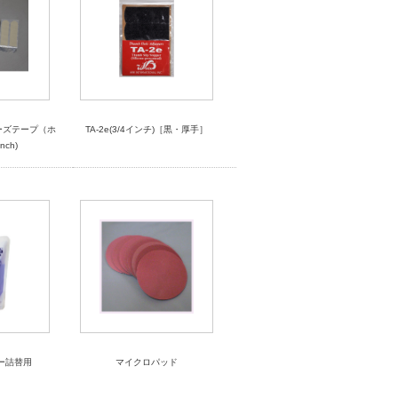
ーズテープ（ホ
TA-2e(3/4インチ)［黒・厚手］
nch)
ー詰替用
マイクロパッド