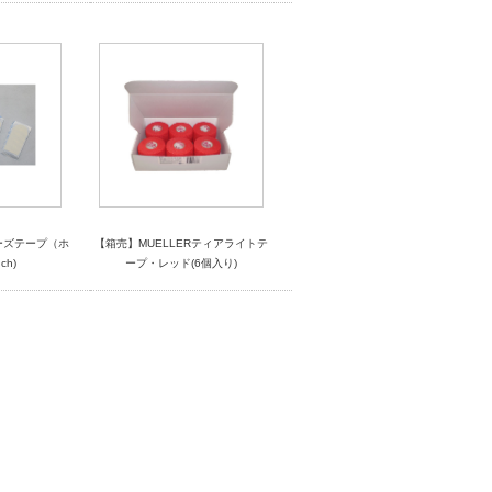
ーズテープ（ホ
【箱売】MUELLERティアライトテ
ch)
ープ・レッド(6個入り)