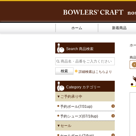
ホーム
新着商品
ホ
Search 商品検索
商品
詳細検索はこちらより
Category カテゴリー
▼ご予約承り中
予約ボール(7/31up)
予約シューズ(07/18up)
▼セール
セールボール(7/4up)