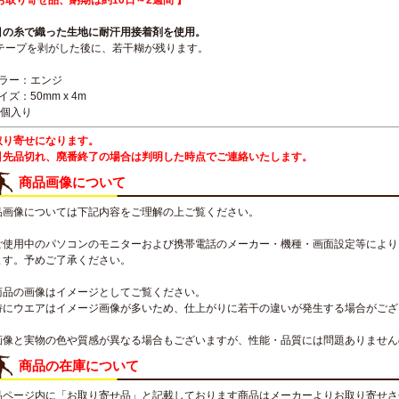
お取り寄せ品、納期は約10日～2週間 】
目の糸で織った生地に耐汗用接着剤を使用。
 テープを剥がした後に、若干糊が残ります。
カラー：エンジ
イズ：50mm x 4m
2個入り
取り寄せになります。
引先品切れ、廃番終了の場合は判明した時点でご連絡いたします。
商品画像について
品画像については下記内容をご理解の上ご覧ください。
ご使用中のパソコンのモニターおよび携帯電話のメーカー・機種・画面設定等により
ます。予めご了承ください。
商品の画像はイメージとしてご覧ください。
特にウエアはイメージ画像が多いため、仕上がりに若干の違いが発生する場合がござ
画像と実物の色や質感が異なる場合もございますが、性能・品質には問題ありません
商品の在庫について
品ページ内に「お取り寄せ品」と記載しております商品はメーカーよりお取り寄せさ