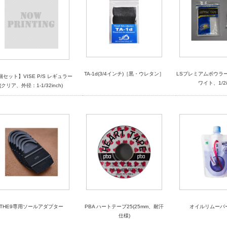
TA-1d(3/4インチ)［黒・ウレタン］
LSプレミアムボウラ
個セット】VISE P/S レギュラー
ワイト、1/2i
(クリア、外径：1-1/32inch)
THE9専用ソールアダプター
PBA ハートテープ25(25mm、耐汗
オイルリムーバ
仕様)