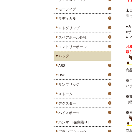
【 
モーティブ
太
※
ラディカル
●
ロトグリップ
●サ
●1
スペアボール各社
お
エントリーボール
取
▼バッグ
ABS
商
DV8
※
サンブリッジ
い
ストーム
※
（
デクスター
※
ハイスポーツ
ハンマー[在庫限り]
商
ブランズウィック