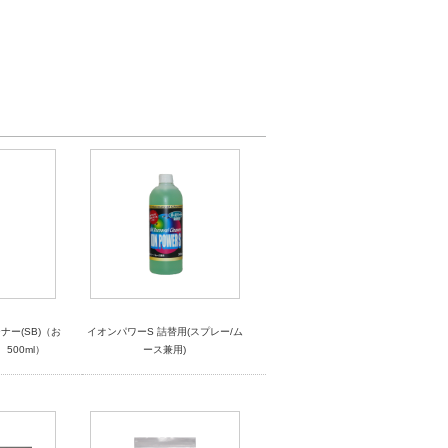
ー(SB)（お
イオンパワーS 詰替用(スプレー/ム
500ml）
ース兼用)