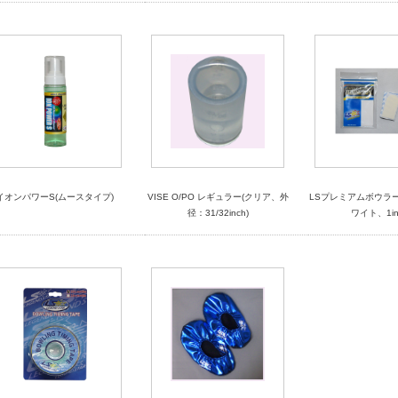
イオンパワーS(ムースタイプ)
VISE O/PO レギュラー(クリア、外
LSプレミアムボウラ
径：31/32inch)
ワイト、1in