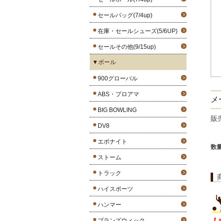
セールバッグ(7/4up)
在庫・セールシューズ(5/6UP)
セールその他(9/15up)
▼ボール
900グローバル
ABS・プロアマ
メ
BIG BOWLING
販
DV8
エボナイト
数
ストーム
トラック
ハイスポーツ
ハンマー
ブランズウィック