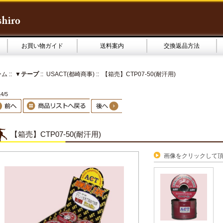
お買い物ガイド
送料案内
交換返品方法
ーム
::
▼テープ
::
USACT(都崎商事)
:: 【箱売】CTP07-50(耐汗用)
4/5
【箱売】CTP07-50(耐汗用)
画像をクリックして