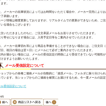
ります。
た、メーカーの在庫状況によってはお時間をいただく場合や、メーカー完売によりお
ご了承願います。
ページ情報は都度更新しておりますが、リアルタイムでの更新ができないため、ご注
ている場合もございます）
注文いただきましたのちに、ご注文承諾メールをお送りさせていただきます。
取り寄せになります場合には、入荷予定日等をご案内させていただきます。
お、メーカー在庫切れ等により商品を準備することができない場合には、ご注文日（
曜日、祝日の場合は翌々日）にメールにて必ずご案内させていただきます。
案内が届かない場合には、メールの受信設定の関係により受信できていない可能性が
だけますようお願いいたします。
メール受信設定について
ショップからの各種ご連絡メールが自動的に「迷惑メール」フォルダに振り分けられ
っています。当ショップからのご連絡を確実にお届けするため、今一度メールの設定
。
ール受信設定について
4/5