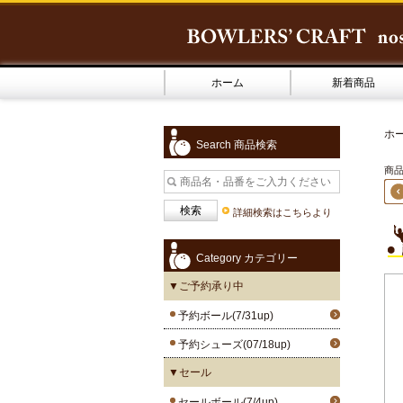
ホーム
新着商品
ホ
Search 商品検索
商品1
詳細検索はこちらより
Category カテゴリー
▼ご予約承り中
予約ボール(7/31up)
予約シューズ(07/18up)
▼セール
セールボール(7/4up)