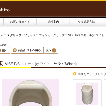
お買い物ガイド
送料案内
交換返品方法
ーム
::
▼グリップ・ソリッド
::
フィンガーグリップ
:: VISE P/S スモール(ホワイト、
5/66
VISE P/S スモール(ホワイト、外径：7/8inch)
画像をクリックして