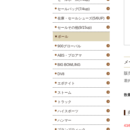
セールバッグ(7/4up)
在庫・セールシューズ(5/6UP)
セールその他(9/15up)
▼ボール
900グローバル
ABS・プロアマ
メ
BIG BOWLING
販
DV8
選
エボナイト
ストーム
数
トラック
ハイスポーツ
ハンマー
43
ブランズウィック