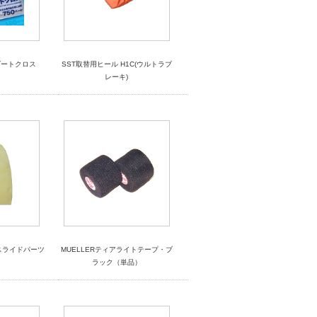
ダートクロス
SST取替用ヒール H1C(ウルトラブ
レーキ)
スライドパーツ
MUELLERティアライトテープ・ブ
)
ラック（単品）