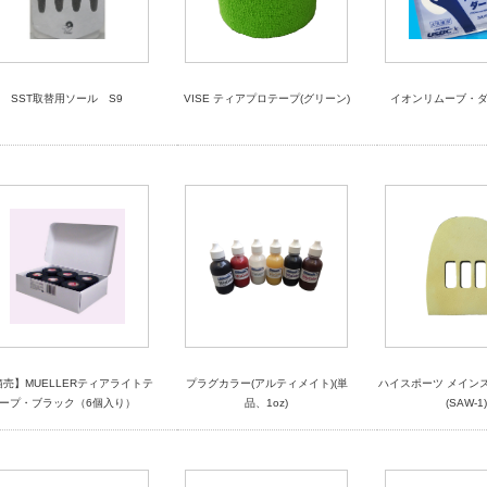
SST取替用ソール S9
VISE ティアプロテープ(グリーン)
イオンリムーブ・
箱売】MUELLERティアライトテ
プラグカラー(アルティメイト)(単
ハイスポーツ メイン
ープ・ブラック（6個入り）
品、1oz)
(SAW-1