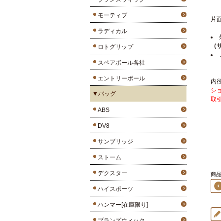
モーティブ
片
ラディカル
（
ロトグリップ
スペアボール各社
エントリーボール
内
シ
▼バッグ
取
ABS
DV8
サンブリッジ
ストーム
デクスター
商品1
ハイスポーツ
ハンマー[在庫限り]
ブランズウィック