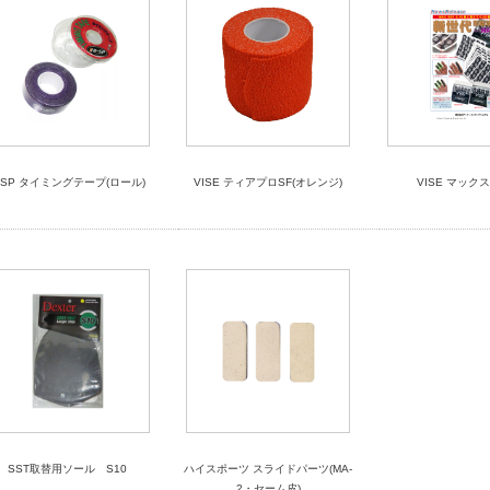
ISP タイミングテープ(ロール)
VISE ティアプロSF(オレンジ)
VISE マック
SST取替用ソール S10
ハイスポーツ スライドパーツ(MA-
2・セーム皮)