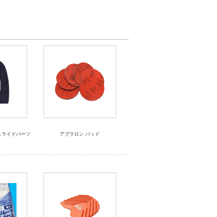
スライドパーツ
アブラロン パッド
)