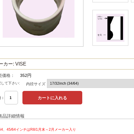
ーカー: VISE
売価格：
352円
択して下さい:
内径サイズ
量：
商品詳細情報
/64、45/64インチはR8/1月末～2月メーカー入り