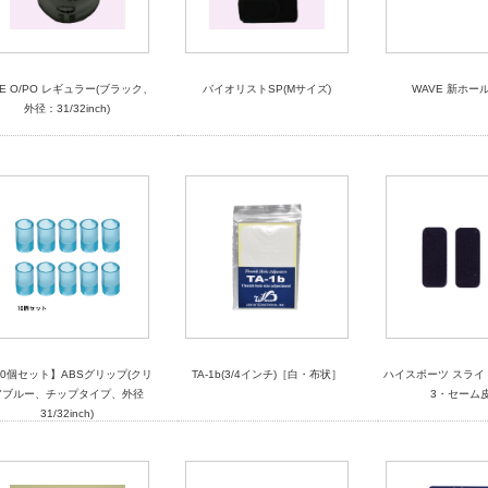
SE O/PO レギュラー(ブラック、
バイオリストSP(Mサイズ)
WAVE 新ホー
外径：31/32inch)
10個セット】ABSグリップ(クリ
TA-1b(3/4インチ)［白・布状］
ハイスポーツ スライド
アブルー、チップタイプ、外径
3・セーム皮
31/32inch)