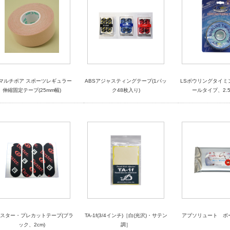
Mマルチポア スポーツレギュラー
ABSアジャスティングテープ(1パッ
LSボウリングタイミ
伸縮固定テープ(25mm幅)
ク48枚入り)
ールタイプ、2.5c
スター・プレカットテープ(ブラ
TA-1f(3/4インチ)［白(光沢)・サテン
アブソリュート ボ
ック、2cm)
調］