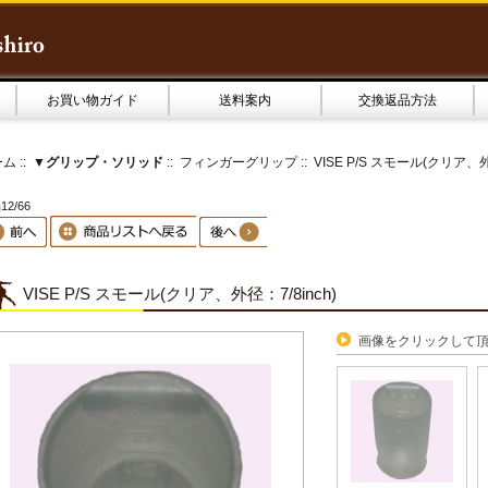
お買い物ガイド
送料案内
交換返品方法
ーム
::
▼グリップ・ソリッド
::
フィンガーグリップ
:: VISE P/S スモール(クリア、外
2/66
VISE P/S スモール(クリア、外径：7/8inch)
画像をクリックして