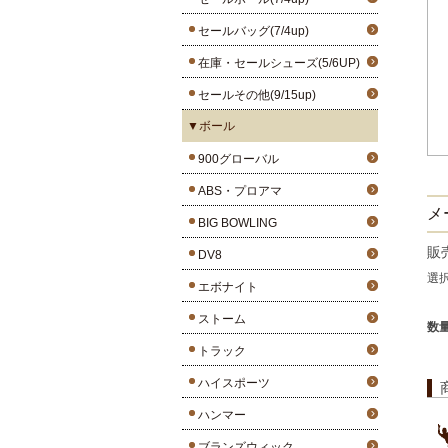
セールバッグ(7/4up)
在庫・セールシューズ(5/6UP)
セールその他(9/15up)
▼ボール
900グローバル
ABS・プロアマ
メ
BIG BOWLING
販
DV8
選
エボナイト
ストーム
数
トラック
ハイスポーツ
ハンマー
ブランズウィック