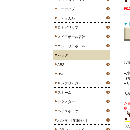
9/
モーティブ
ラディカル
▼【
ロトグリップ
スペアボール各社
エントリーボール
▼バッグ
片
ABS
●外
DV8
（
サンブリッジ
●
ストーム
内
デクスター
シ
取
ハイスポーツ
ハンマー[在庫限り]
商
ブランズウィック