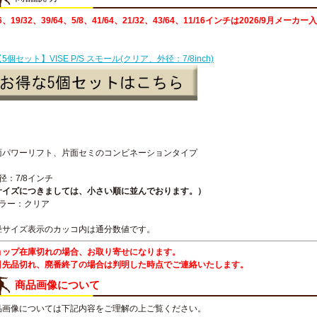
16、19/32、39/64、5/8、41/64、21/32、43/64、11/16インチは2026/9月メーカー
5個セット】VISE P/S スモール(クリア、外径：7/8inch)
面パワーリフト、片面セミのコンビネーションタイプ
径：7/8インチ
サイズにつきましては、小さい順に並んでおります。）
カラー：クリア
径サイズ表示のカッコ内は通分数値です。
ョップ在庫切れの場合、お取り寄せになります。
引先品切れ、廃番終了の場合は判明した時点でご連絡いたします。
商品画像について
品画像については下記内容をご理解の上ご覧ください。