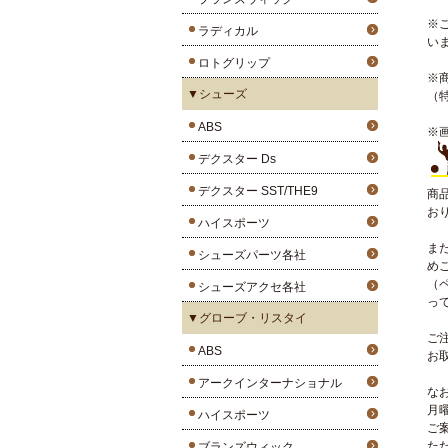
※
ラディカル
い
ロトグリップ
※
▼シューズ
（
ABS
※
デクスター Ds
デクスター SST/THE9
商
お
ハイスポーツ
ま
シューズパーツ各社
め
（
シューズアクセ各社
っ
▼グローブ・リスタイ
ご
ABS
お
アークインターナショナル
な
月
ハイスポーツ
ご
た
ブランズウィック