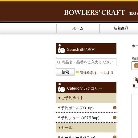
ホーム
新着商品
ホ
Search 商品検索
商品1
詳細検索はこちらより
Category カテゴリー
▼ご予約承り中
予約ボール(7/31up)
予約シューズ(07/18up)
▼セール
セールボール(7/4up)