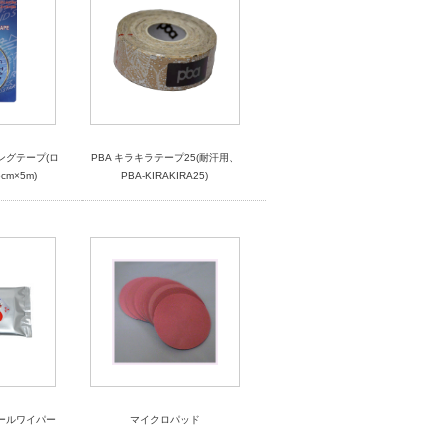
ングテープ(ロ
PBA キラキラテープ25(耐汗用、
m×5m)
PBA-KIRAKIRA25)
ールワイパー
マイクロパッド