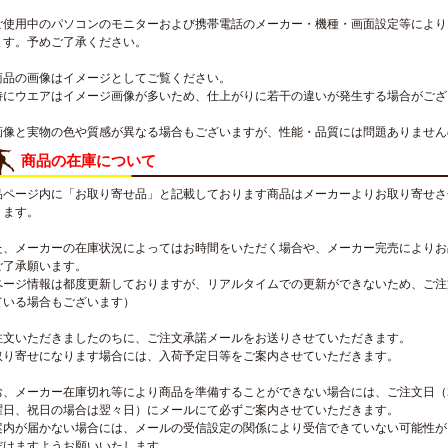
ご使用中のパソコンのモニターおよび携帯電話のメーカー・機種・画面設定等により
ます。予めご了承ください。
商品の画像はイメージとしてご覧ください。
特にウエアはイメージ画像が多いため、仕上がりに若干の違いが発生する場合がござ
画像と実物の色や質感が異なる場合もございますが、性能・品質には問題ありません
商品の在庫について
品ページ内に「お取り寄せ品」と記載しております商品はメーカーよりお取り寄せさ
ります。
た、メーカーの在庫状況によってはお時間をいただく場合や、メーカー完売によりお
ご了承願います。
ページ情報は都度更新しておりますが、リアルタイムでの更新ができないため、ご注
ている場合もございます）
注文いただきましたのちに、ご注文承諾メールをお送りさせていただきます。
取り寄せになります場合には、入荷予定日等をご案内させていただきます。
お、メーカー在庫切れ等により商品を準備することができない場合には、ご注文日（
曜日、祝日の場合は翌々日）にメールにて必ずご案内させていただきます。
案内が届かない場合には、メールの受信設定の関係により受信できていない可能性が
だけますようお願いいたします。