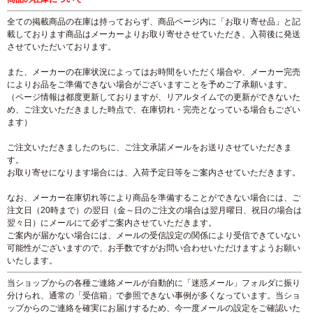
全ての掲載商品の在庫は持っておらず、商品ページ内に「お取り寄せ品」と記
載しております商品はメーカーよりお取り寄せさせていただき、入荷後に発送
させていただいております。
また、メーカーの在庫状況によってはお時間をいただく場合や、メーカー完売
によりお品をご準備できない場合がございますことを予めご了承願います。
（ページ情報は都度更新しておりますが、リアルタイムでの更新ができないた
め、ご注文いただきました時点で、在庫切れ・完売となっている場合もござい
ます）
ご注文いただきましたのちに、ご注文承諾メールをお送りさせていただきま
す。
お取り寄せになります場合には、入荷予定日等をご案内させていただきます。
なお、メーカー在庫切れ等により商品を準備することができない場合には、ご
注文日（20時まで）の翌日（金～日のご注文の場合は翌月曜日、祝日の場合は
翌々日）にメールにて必ずご案内させていただきます。
ご案内が届かない場合には、メールの受信設定の関係により受信できていない
可能性がございますので、お手数ですがお問い合わせいただけますようお願い
いたします。
当ショップからの各種ご連絡メールが自動的に「迷惑メール」フォルダに振り
分けられ、通常の「受信箱」で参照できない事例が多くなっています。当ショ
ップからのご連絡を確実にお届けするため、今一度メールの設定をご確認いた