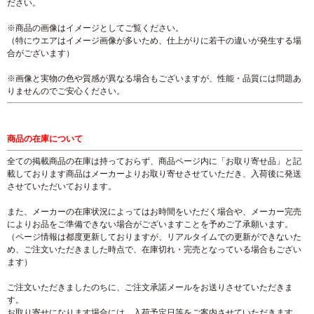
ださい。
※商品の画像はイメージとしてご覧ください。
（特にウエアはイメージ画像が多いため、仕上がりに若干の違いが発生する場
合がございます）
※画像と実物の色や質感が異なる場合もございますが、性能・品質には問題あ
りませんのでご安心ください。
商品の在庫について
全ての掲載商品の在庫は持っておらず、商品ページ内に「お取り寄せ品」と記
載しております商品はメーカーよりお取り寄せさせていただき、入荷後に発送
させていただいております。
また、メーカーの在庫状況によってはお時間をいただく場合や、メーカー完売
によりお品をご準備できない場合がございますことを予めご了承願います。
（ページ情報は都度更新しておりますが、リアルタイムでの更新ができないた
め、ご注文いただきました時点で、在庫切れ・完売となっている場合もござい
ます）
ご注文いただきましたのちに、ご注文承諾メールをお送りさせていただきま
す。
お取り寄せになります場合には、入荷予定日等をご案内させていただきます。