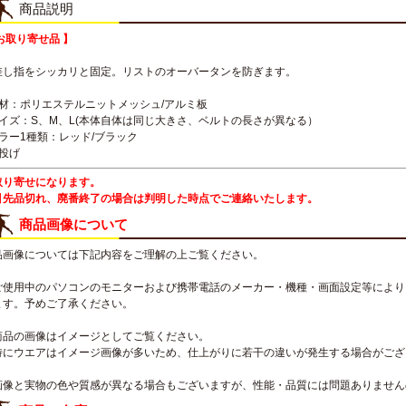
商品説明
お取り寄せ品 】
差し指をシッカリと固定。リストのオーバータンを防ぎます。
素材：ポリエステルニットメッシュ/アルミ板
サイズ：S、M、L(本体自体は同じ大きさ、ベルトの長さが異なる）
カラー1種類：レッド/ブラック
右投げ
取り寄せになります。
引先品切れ、廃番終了の場合は判明した時点でご連絡いたします。
商品画像について
品画像については下記内容をご理解の上ご覧ください。
ご使用中のパソコンのモニターおよび携帯電話のメーカー・機種・画面設定等により
ます。予めご了承ください。
商品の画像はイメージとしてご覧ください。
特にウエアはイメージ画像が多いため、仕上がりに若干の違いが発生する場合がござ
画像と実物の色や質感が異なる場合もございますが、性能・品質には問題ありません