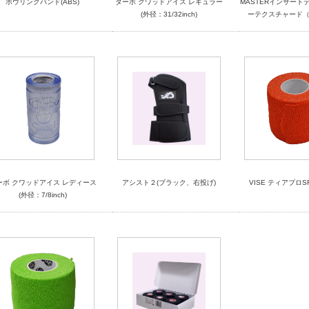
ボウリングバンド(ABS)
ターボ クワッドアイス レギュラー
MASTERインサート
(外径：31/32inch)
ーテクスチャード
ーボ クワッドアイス レディース
アシスト２(ブラック、右投げ)
VISE ティアプロS
(外径：7/8inch)