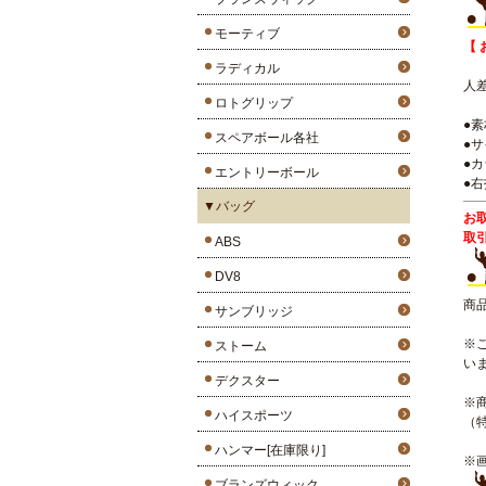
モーティブ
【 
ラディカル
人
ロトグリップ
●
スペアボール各社
●
●
エントリーボール
●
▼バッグ
お
取
ABS
DV8
商
サンブリッジ
※
ストーム
い
デクスター
※
ハイスポーツ
（
ハンマー[在庫限り]
※
ブランズウィック