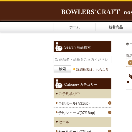
ホーム
新着商品
ホ
Search 商品検索
商品4
詳細検索はこちらより
Category カテゴリー
▼ご予約承り中
予約ボール(7/31up)
予約シューズ(07/18up)
▼セール
セールボール(7/4up)