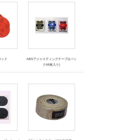
パッド
ABSアジャスティングテープ(1パッ
ク48枚入り)