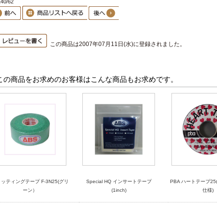
0/62
この商品は2007年07月11日(水)に登録されました。
この商品をお求めのお客様はこんな商品もお求めです。
ッティングテープ F-3N25(グリ
Special HQ インサートテープ
PBA ハートテープ25
ーン）
(1inch)
仕様)