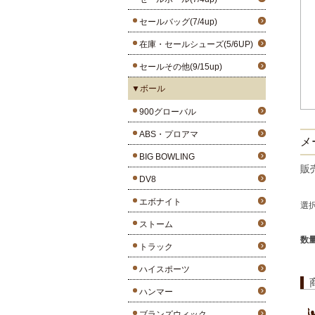
セールバッグ(7/4up)
在庫・セールシューズ(5/6UP)
セールその他(9/15up)
▼ボール
900グローバル
ABS・プロアマ
メ
BIG BOWLING
販
DV8
エボナイト
選
ストーム
数
トラック
ハイスポーツ
ハンマー
ブランズウィック