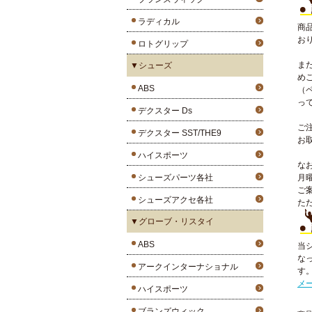
ラディカル
商
お
ロトグリップ
ま
▼シューズ
め
ABS
（
っ
デクスター Ds
ご
デクスター SST/THE9
お
ハイスポーツ
な
シューズパーツ各社
月
ご
シューズアクセ各社
た
▼グローブ・リスタイ
ABS
当
な
アークインターナショナル
す
メ
ハイスポーツ
ブランズウィック