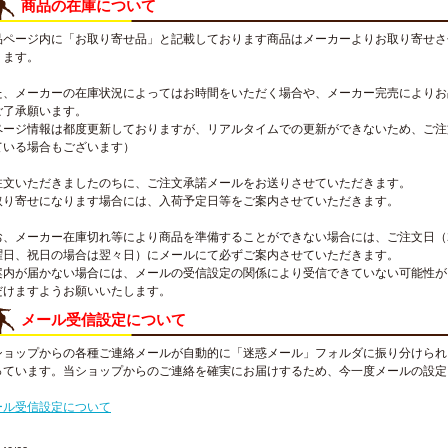
商品の在庫について
品ページ内に「お取り寄せ品」と記載しております商品はメーカーよりお取り寄せさ
ります。
た、メーカーの在庫状況によってはお時間をいただく場合や、メーカー完売によりお
ご了承願います。
ページ情報は都度更新しておりますが、リアルタイムでの更新ができないため、ご注
ている場合もございます）
注文いただきましたのちに、ご注文承諾メールをお送りさせていただきます。
取り寄せになります場合には、入荷予定日等をご案内させていただきます。
お、メーカー在庫切れ等により商品を準備することができない場合には、ご注文日（
曜日、祝日の場合は翌々日）にメールにて必ずご案内させていただきます。
案内が届かない場合には、メールの受信設定の関係により受信できていない可能性が
だけますようお願いいたします。
メール受信設定について
ショップからの各種ご連絡メールが自動的に「迷惑メール」フォルダに振り分けられ
っています。当ショップからのご連絡を確実にお届けするため、今一度メールの設定
。
ール受信設定について