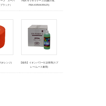
テープ スーパ
PBA キラキラテープ25(耐汗用、
（ブラック）
PBA-KIRAKIRA25)
F(オレンジ)
【箱売】イオンパワーS 詰替用(スプ
レー/ムース兼用)