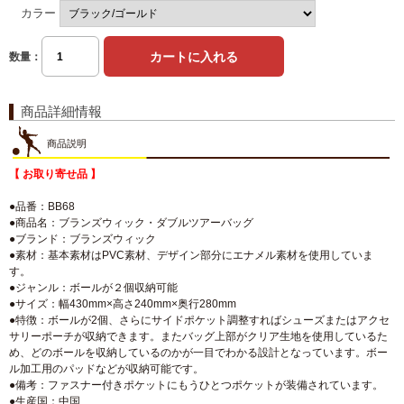
カラー
数量：
商品詳細情報
商品説明
【 お取り寄せ品 】
●品番：BB68
●商品名：ブランズウィック・ダブルツアーバッグ
●ブランド：ブランズウィック
●素材：基本素材はPVC素材、デザイン部分にエナメル素材を使用していま
す。
●ジャンル：ボールが２個収納可能
●サイズ：幅430mm×高さ240mm×奥行280mm
●特徴：ボールが2個、さらにサイドポケット調整すればシューズまたはアクセ
サリーポーチが収納できます。またバッグ上部がクリア生地を使用しているた
め、どのボールを収納しているのかが一目でわかる設計となっています。ボー
ル加工用のパッドなどが収納可能です。
●備考：ファスナー付きポケットにもうひとつポケットが装備されています。
●生産国：中国