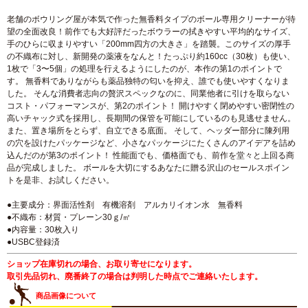
老舗のボウリング屋が本気で作った無香料タイプのボール専用クリーナーが待
望の全面改良！前作でも大好評だったボウラーの拭きやすい平均的なサイズ、
手のひらに収まりやすい「200mm四方の大きさ」を踏襲。このサイズの厚手
の不織布に対し、新開発の薬液をなんと！たっぷり約160cc（30枚）も使い、
1枚で「3〜5個」の処理を行えるようにしたのが、本作の第1のポイントで
す。 無香料でありながらも薬品独特の匂いを抑え、誰でも使いやすくなりま
した。 そんな消費者志向の贅沢スペックなのに、同業他者に引けを取らない
コスト・パフォーマンスが、第2のポイント！ 開けやすく閉めやすい密閉性の
高いチャック式を採用し、長期間の保管を可能にしているのも見逃せません。
また、置き場所をとらず、自立できる底面。 そして、ヘッダー部分に陳列用
の穴を設けたパッケージなど、小さなパッケージにたくさんのアイデアを詰め
込んだのが第3のポイント！ 性能面でも、価格面でも、前作を堂々と上回る商
品が完成しました。 ボールを大切にするあなたに贈る沢山のセールスポイン
トを是非、お試しください。
●主要成分：界面活性剤 有機溶剤 アルカリイオン水 無香料
●不織布：材質・プレーン30ｇ/㎡
●内容量：30枚入り
●USBC登録済
ショップ在庫切れの場合、お取り寄せになります。
取引先品切れ、廃番終了の場合は判明した時点でご連絡いたします。
商品画像について