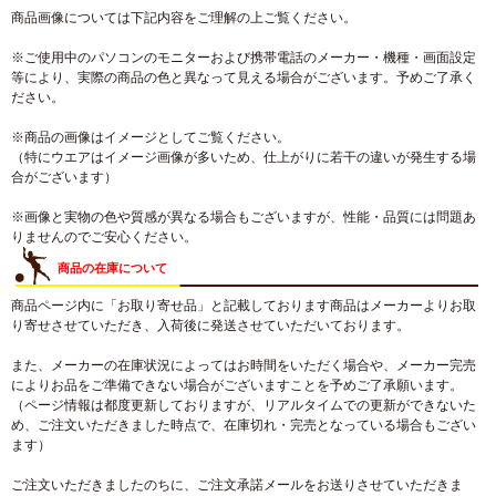
商品画像については下記内容をご理解の上ご覧ください。
※ご使用中のパソコンのモニターおよび携帯電話のメーカー・機種・画面設定
等により、実際の商品の色と異なって見える場合がございます。予めご了承く
ださい。
※商品の画像はイメージとしてご覧ください。
（特にウエアはイメージ画像が多いため、仕上がりに若干の違いが発生する場
合がございます）
※画像と実物の色や質感が異なる場合もございますが、性能・品質には問題あ
りませんのでご安心ください。
商品の在庫について
商品ページ内に「お取り寄せ品」と記載しております商品はメーカーよりお取
り寄せさせていただき、入荷後に発送させていただいております。
また、メーカーの在庫状況によってはお時間をいただく場合や、メーカー完売
によりお品をご準備できない場合がございますことを予めご了承願います。
（ページ情報は都度更新しておりますが、リアルタイムでの更新ができないた
め、ご注文いただきました時点で、在庫切れ・完売となっている場合もござい
ます）
ご注文いただきましたのちに、ご注文承諾メールをお送りさせていただきま