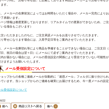
品ページ内に「お取り寄せ品」と記載しております商品はメーカーよりお取り寄せさ
ります。
た、メーカーの在庫状況によってはお時間をいただく場合や、メーカー完売によりお
ご了承願います。
ページ情報は都度更新しておりますが、リアルタイムでの更新ができないため、ご注
ている場合もございます）
注文いただきましたのちに、ご注文承諾メールをお送りさせていただきます。
取り寄せになります場合には、入荷予定日等をご案内させていただきます。
お、メーカー在庫切れ等により商品を準備することができない場合には、ご注文日（
曜日、祝日の場合は翌々日）にメールにて必ずご案内させていただきます。
案内が届かない場合には、メールの受信設定の関係により受信できていない可能性が
だけますようお願いいたします。
メール受信設定について
ショップからの各種ご連絡メールが自動的に「迷惑メール」フォルダに振り分けられ
っています。当ショップからのご連絡を確実にお届けするため、今一度メールの設定
。
ール受信設定について
6/22