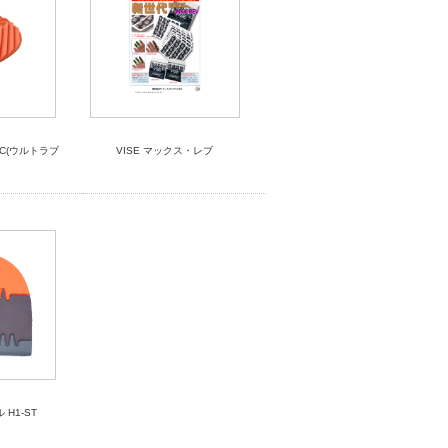
1C(ウルトラブ
VISE マックス・レブ
H1-ST