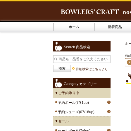
ホーム
新着商品
ホ
Search 商品検索
商品
詳細検索はこちらより
Category カテゴリー
▼ご予約承り中
予約ボール(7/31up)
予約シューズ(07/18up)
▼セール
セールボール(7/4up)