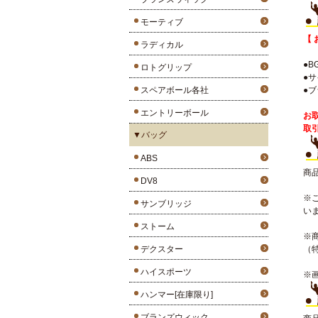
モーティブ
【 
ラディカル
●B
ロトグリップ
●サ
スペアボール各社
●
エントリーボール
お
取
▼バッグ
ABS
商
DV8
※
サンブリッジ
い
ストーム
※
デクスター
（
ハイスポーツ
※
ハンマー[在庫限り]
ブランズウィック