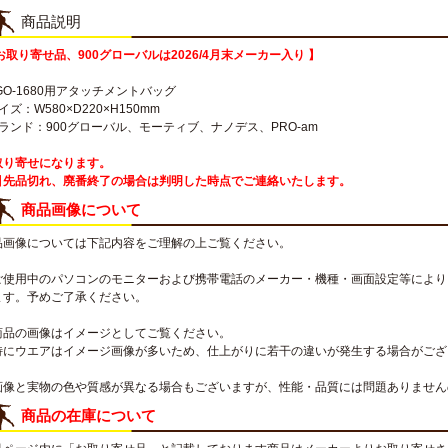
商品説明
お取り寄せ品、900グローバルは2026/4月末メーカー入り 】
GO-1680用アタッチメントバッグ
イズ：W580×D220×H150mm
ブランド：900グローバル、モーティブ、ナノデス、PRO-am
取り寄せになります。
引先品切れ、廃番終了の場合は判明した時点でご連絡いたします。
商品画像について
品画像については下記内容をご理解の上ご覧ください。
ご使用中のパソコンのモニターおよび携帯電話のメーカー・機種・画面設定等により
ます。予めご了承ください。
商品の画像はイメージとしてご覧ください。
特にウエアはイメージ画像が多いため、仕上がりに若干の違いが発生する場合がござ
画像と実物の色や質感が異なる場合もございますが、性能・品質には問題ありません
商品の在庫について