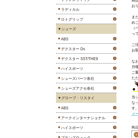
商
お
ラディカル
ま
ロトグリップ
め
（
▼シューズ
っ
ABS
ご
デクスター Ds
お
デクスター SST/THE9
な
月
ハイスポーツ
ご
た
シューズパーツ各社
シューズアクセ各社
当
▼グローブ・リスタイ
な
ABS
す
メ
アークインターナショナル
商品
ハイスポーツ
ブランズウィック