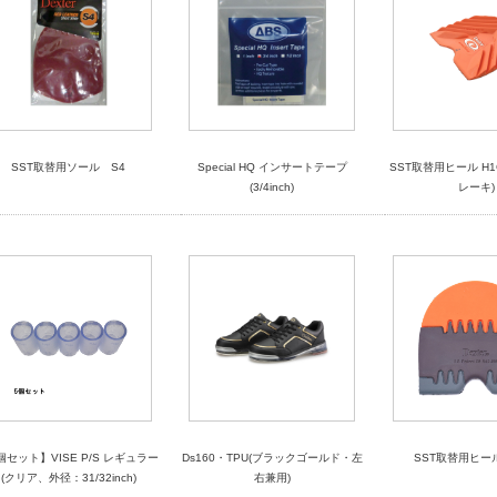
SST取替用ソール S4
Special HQ インサートテープ
SST取替用ヒール H
(3/4inch)
レーキ)
個セット】VISE P/S レギュラー
Ds160・TPU(ブラックゴールド・左
SST取替用ヒール 
(クリア、外径：31/32inch)
右兼用)