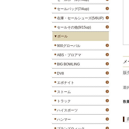
セールバッグ(7/4up)
在庫・セールシューズ(5/6UP)
セールその他(9/15up)
▼ボール
900グローバル
ABS・プロアマ
メ
BIG BOWLING
販
DV8
エボナイト
選
ストーム
トラック
数
ハイスポーツ
ハンマー
ブランズウィック