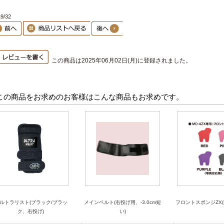
9/32
この商品は2025年06月02日(月)に登録されました。
この商品をお求めのお客様はこんな商品もお求めです。
ルトラリスト(ブラック/ブラッ
メインベルト(右投げ用、-3.0cm短
フロントスポンジZX(M
ク、右投げ)
い)