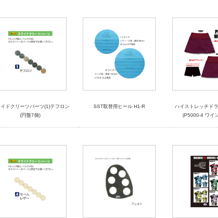
イドクリーツパーツ(1)テフロン
SST取替用ヒール H1-R
ハイストレッチド
(円盤7個)
(P5000-4 ワ