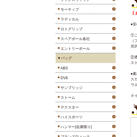
モーティブ
【
ラディカル
●
ロトグリップ
①
スペアボール各社
（
光
エントリーボール
②
▼バッグ
ス
ABS
●
DV8
ス
ウ
サンブリッジ
※
ストーム
デクスター
ハイスポーツ
ハンマー[在庫限り]
ブランズウィック