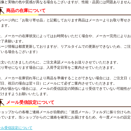
画像と実物の色や質感が異なる場合もございますが、性能・品質には問題ありません
商品の在庫について
品ページ内に「お取り寄せ品」と記載しております商品はメーカーよりお取り寄せさ
ります。
た、メーカーの在庫状況によってはお時間をいただく場合や、メーカー完売によりお
ご了承願います。
ページ情報は都度更新しておりますが、リアルタイムでの更新ができないため、ご注
ている場合もございます）
注文いただきましたのちに、ご注文承諾メールをお送りさせていただきます。
取り寄せになります場合には、入荷予定日等をご案内させていただきます。
お、メーカー在庫切れ等により商品を準備することができない場合には、ご注文日（
曜日、祝日の場合は翌々日）にメールにて必ずご案内させていただきます。
案内が届かない場合には、メールの受信設定の関係により受信できていない可能性が
だけますようお願いいたします。
メール受信設定について
ショップからの各種ご連絡メールが自動的に「迷惑メール」フォルダに振り分けられ
っています。当ショップからのご連絡を確実にお届けするため、今一度メールの設定
。
ール受信設定について