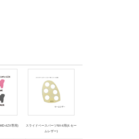
D-4ZX専用)
スライドベースパーツNV-4用(4.セー
ムレザー)