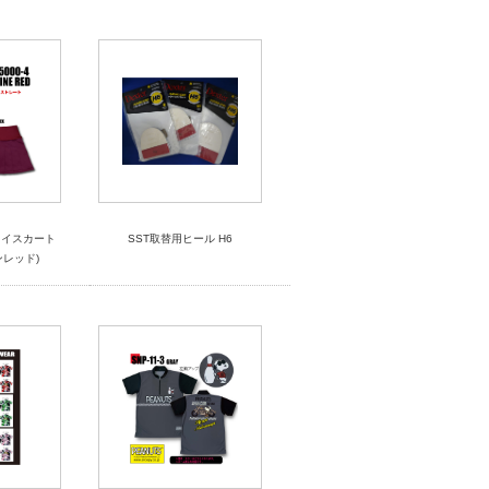
ライスカート
SST取替用ヒール H6
インレッド)