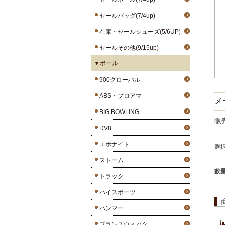
セールバッグ(7/4up)
在庫・セールシューズ(5/6UP)
セールその他(9/15up)
▼ボール
900グローバル
ABS・プロアマ
メ
BIG BOWLING
販
DV8
エボナイト
選
ストーム
数
トラック
ハイスポーツ
ハンマー
ブランズウィック