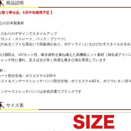
商品説明
 お取り寄せ品、6月中旬発売予定 】
安心の日本製素材
こだわりのデザインでスタイルアップ
フロント：ストレート、バック：プリーツ）
沢のあるソフトな風合いで高級感があり、ボディラインにもひびかずスタイルがきれ
透け感防止、UVカット性、吸水速乾を兼ね備えた高機能ニット素材（旭化成アドバ
トレッチ性に優れ、足さばきが良く快適な履き心地を実現しています
素材：
カート部分生地：ポリエステル100％
エスト＆インナーストレッチパンツ部分生地：ポリエステル82％、ポリウレタン18
インナーストレッチパンツは全色共通でブラックです
サイズ表