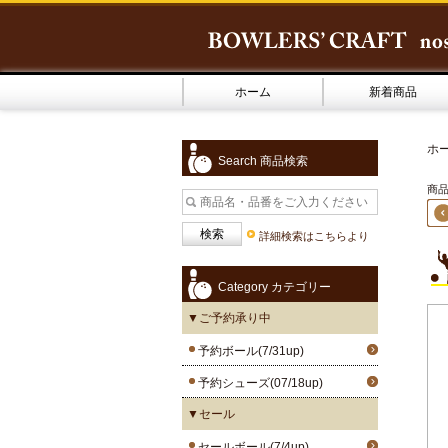
ホーム
新着商品
ホ
Search 商品検索
商品
詳細検索はこちらより
Category カテゴリー
▼ご予約承り中
予約ボール(7/31up)
予約シューズ(07/18up)
▼セール
セールボール(7/4up)