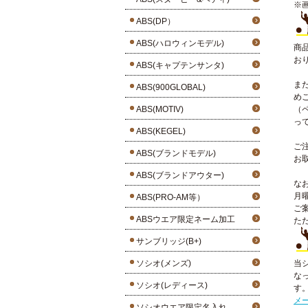
※
ABS(DP）
ABS(ハロウィンモデル)
商
お
ABS(キャプテンサンタ)
ま
ABS(900GLOBAL)
め
ABS(MOTIV)
（
っ
ABS(KEGEL)
ご
ABS(ブランドモデル)
お
ABS(ブランドアウター)
な
月
ABS(PRO-AM等）
ご
ABSウエア限定ネーム加工
た
サンブリッジ(B+)
ソシオ(メンズ)
当
な
ソシオ(レディース)
す
メ
ソシオウエア限定名入れ