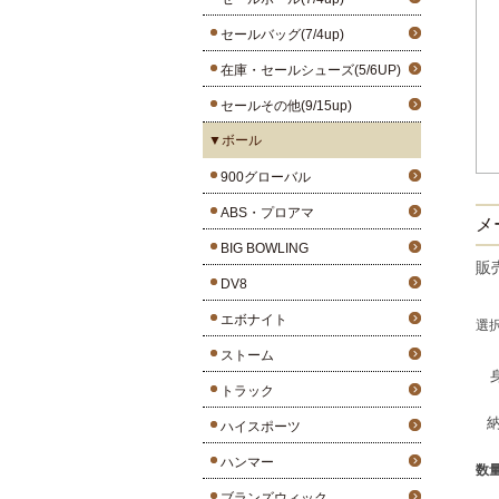
セールバッグ(7/4up)
在庫・セールシューズ(5/6UP)
セールその他(9/15up)
▼ボール
900グローバル
ABS・プロアマ
メ
BIG BOWLING
販
DV8
エボナイト
選
ストーム
トラック
ハイスポーツ
ハンマー
数
ブランズウィック