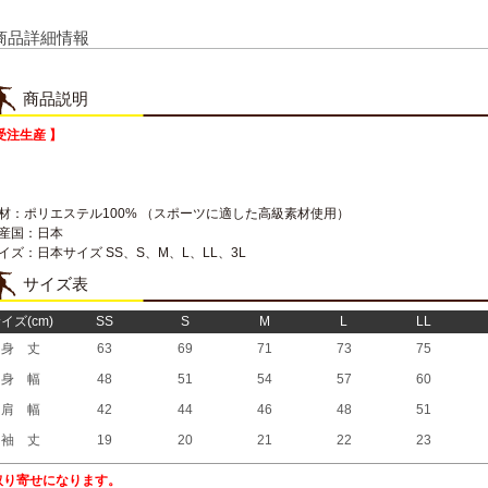
商品詳細情報
商品説明
受注生産 】
素材：ポリエステル100% （スポーツに適した高級素材使用）
生産国：日本
イズ：日本サイズ SS、S、M、L、LL、3L
サイズ表
イズ(cm)
SS
S
M
L
LL
身 丈
63
69
71
73
75
身 幅
48
51
54
57
60
肩 幅
42
44
46
48
51
袖 丈
19
20
21
22
23
取り寄せになります。