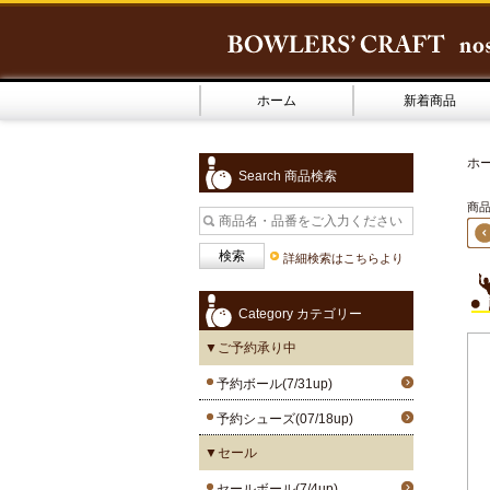
ホーム
新着商品
ホ
Search 商品検索
商品
詳細検索はこちらより
Category カテゴリー
▼ご予約承り中
予約ボール(7/31up)
予約シューズ(07/18up)
▼セール
セールボール(7/4up)