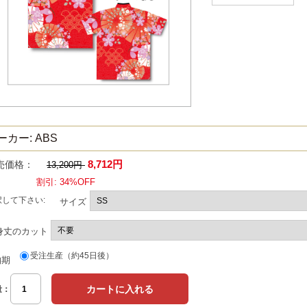
ーカー: ABS
8,712円
売価格：
13,200円
割引: 34%OFF
択して下さい:
サイズ
身丈のカット
受注生産（約45日後）
納期
量：