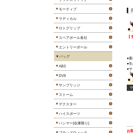
モーティブ
ラディカル
ロトグリップ
【 
スペアボール各社
エントリーボール
▼バッグ
●
●
ABS
●サ
DV8
サンブリッジ
サ
ストーム
デクスター
ハイスポーツ
ハンマー[在庫限り]
お
ブランズウィック