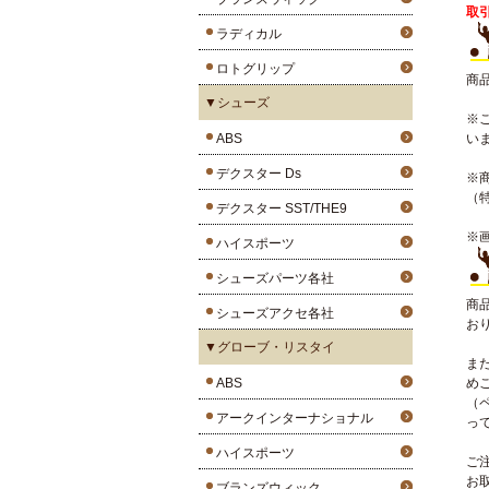
取
ラディカル
ロトグリップ
商
▼シューズ
※
ABS
い
デクスター Ds
※
（
デクスター SST/THE9
※
ハイスポーツ
シューズパーツ各社
商
シューズアクセ各社
お
▼グローブ・リスタイ
ま
ABS
め
（
アークインターナショナル
っ
ハイスポーツ
ご
お
ブランズウィック