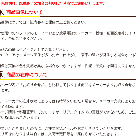
引先品切れ、廃番終了の場合は判明した時点でご連絡いたします。
商品画像について
品画像については下記内容をご理解の上ご覧ください。
ご使用中のパソコンのモニターおよび携帯電話のメーカー・機種・画面設定等により
ます。予めご了承ください。
商品の画像はイメージとしてご覧ください。
特にウエアはイメージ画像が多いため、仕上がりに若干の違いが発生する場合がござ
画像と実物の色や質感が異なる場合もございますが、性能・品質には問題ありません
商品の在庫について
品ページ内に「お取り寄せ品」と記載しております商品はメーカーよりお取り寄せさ
ります。
た、メーカーの在庫状況によってはお時間をいただく場合や、メーカー完売によりお
ご了承願います。
ページ情報は都度更新しておりますが、リアルタイムでの更新ができないため、ご注
ている場合もございます）
注文いただきましたのちに、ご注文承諾メールをお送りさせていただきます。
取り寄せになります場合には、入荷予定日等をご案内させていただきます。