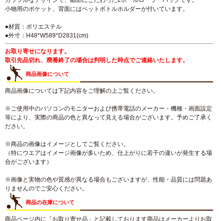
カラフルなデザインで、細部にこだわった2ボールローラーバッグです。
小物用のポケット、背面にはペットボトルホルダーが付いています。
●材質：ポリエステル
●外寸：H48*W589*D2831(cm)
お取り寄せになります。
取引先品切れ、廃番終了の場合は判明した時点でご連絡いたします。
商品画像について
商品画像については下記内容をご理解の上ご覧ください。
※ご使用中のパソコンのモニターおよび携帯電話のメーカー・機種・画面設定
等により、実際の商品の色と異なって見える場合がございます。予めご了承く
ださい。
※商品の画像はイメージとしてご覧ください。
（特にウエアはイメージ画像が多いため、仕上がりに若干の違いが発生する場
合がございます）
※画像と実物の色や質感が異なる場合もございますが、性能・品質には問題あ
りませんのでご安心ください。
商品の在庫について
商品ページ内に「お取り寄せ品」と記載しております商品はメーカーよりお取