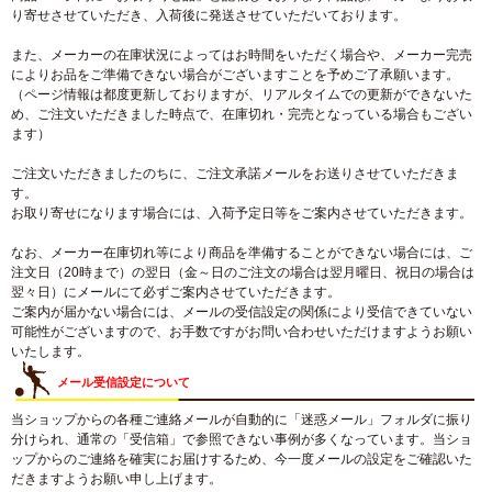
り寄せさせていただき、入荷後に発送させていただいております。
また、メーカーの在庫状況によってはお時間をいただく場合や、メーカー完売
によりお品をご準備できない場合がございますことを予めご了承願います。
（ページ情報は都度更新しておりますが、リアルタイムでの更新ができないた
め、ご注文いただきました時点で、在庫切れ・完売となっている場合もござい
ます）
ご注文いただきましたのちに、ご注文承諾メールをお送りさせていただきま
す。
お取り寄せになります場合には、入荷予定日等をご案内させていただきます。
なお、メーカー在庫切れ等により商品を準備することができない場合には、ご
注文日（20時まで）の翌日（金～日のご注文の場合は翌月曜日、祝日の場合は
翌々日）にメールにて必ずご案内させていただきます。
ご案内が届かない場合には、メールの受信設定の関係により受信できていない
可能性がございますので、お手数ですがお問い合わせいただけますようお願い
いたします。
メール受信設定について
当ショップからの各種ご連絡メールが自動的に「迷惑メール」フォルダに振り
分けられ、通常の「受信箱」で参照できない事例が多くなっています。当ショ
ップからのご連絡を確実にお届けするため、今一度メールの設定をご確認いた
だきますようお願い申し上げます。