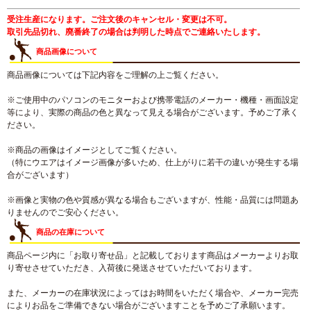
受注生産になります。ご注文後のキャンセル・変更は不可。
取引先品切れ、廃番終了の場合は判明した時点でご連絡いたします。
商品画像について
商品画像については下記内容をご理解の上ご覧ください。
※ご使用中のパソコンのモニターおよび携帯電話のメーカー・機種・画面設定
等により、実際の商品の色と異なって見える場合がございます。予めご了承く
ださい。
※商品の画像はイメージとしてご覧ください。
（特にウエアはイメージ画像が多いため、仕上がりに若干の違いが発生する場
合がございます）
※画像と実物の色や質感が異なる場合もございますが、性能・品質には問題あ
りませんのでご安心ください。
商品の在庫について
商品ページ内に「お取り寄せ品」と記載しております商品はメーカーよりお取
り寄せさせていただき、入荷後に発送させていただいております。
また、メーカーの在庫状況によってはお時間をいただく場合や、メーカー完売
によりお品をご準備できない場合がございますことを予めご了承願います。