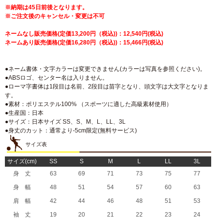
※納期は45日前後となります。
※ご注文後のキャンセル・変更は不可
ネームなし販売価格(定価13,200円（税込))：12,540円(税込)
ネームあり販売価格(定価16,280円（税込))：15,466円(税込)
●ネーム書体・文字カラーは変更できません(カラーは写真を参照ください)。
●ABSロゴ、センター名は入りません。
●ローマ字書体は1段目は名前、2段目は苗字となり、頭文字は大文字となりま
す。
●素材：ポリエステル100% （スポーツに適した高級素材使用）
●生産国：日本
●サイズ：日本サイズ SS、S、M、L、LL、3L
●身丈のカット：通常より-5cm限定(無料サービス)
サイズ表
サイズ(cm)
SS
S
M
L
LL
3L
身 丈
63
69
71
73
75
77
身 幅
48
51
54
57
60
63
肩 幅
42
44
46
48
51
53
袖 丈
19
20
21
22
23
24