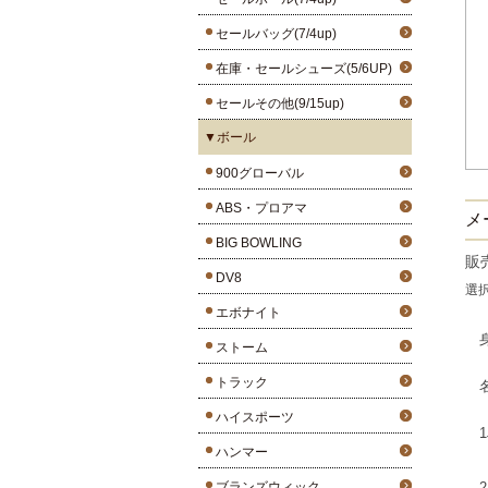
セールバッグ(7/4up)
在庫・セールシューズ(5/6UP)
セールその他(9/15up)
▼ボール
900グローバル
ABS・プロアマ
メー
BIG BOWLING
販
DV8
選
エボナイト
ストーム
トラック
ハイスポーツ
ハンマー
ブランズウィック