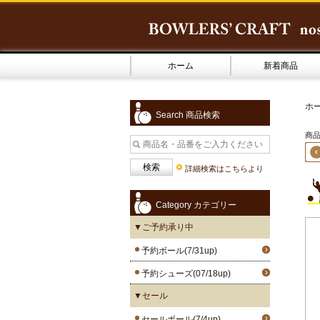
ホーム
新着商品
ホ
Search 商品検索
商品4
詳細検索はこちらより
Category カテゴリー
▼ご予約承り中
予約ボール(7/31up)
予約シューズ(07/18up)
▼セール
セールボール(7/4up)