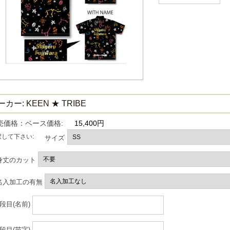
カー: KEEN ★ TRIBE
売価格：ベース価格:
15,400円
択して下さい:
サイズ
身丈のカット
名入加工の有無
1段目(名前)
2段目(苗字)