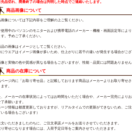
引先品切れ、廃番終了の場合は判明した時点でご連絡いたします。
商品画像について
品画像については下記内容をご理解の上ご覧ください。
ご使用中のパソコンのモニターおよび携帯電話のメーカー・機種・画面設定等により
ます。予めご了承ください。
商品の画像はイメージとしてご覧ください。
特にウエアはイメージ画像が多いため、仕上がりに若干の違いが発生する場合がござ
画像と実物の色や質感が異なる場合もございますが、性能・品質には問題ありません
商品の在庫について
品ページ内に「お取り寄せ品」と記載しております商品はメーカーよりお取り寄せさ
ります。
た、メーカーの在庫状況によってはお時間をいただく場合や、メーカー完売によりお
ご了承願います。
ページ情報は都度更新しておりますが、リアルタイムでの更新ができないため、ご注
ている場合もございます）
注文いただきましたのちに、ご注文承諾メールをお送りさせていただきます。
取り寄せになります場合には、入荷予定日等をご案内させていただきます。