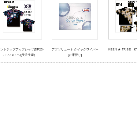
ントジップアップシャツ(DP23-
アブソリュート クイックワイパー
KEEN ★ TRIBE K
2 BK/BL/PK)(受注生産)
[在庫限り]