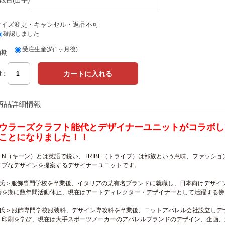
サイズ変更・キャンセル・返品不可
確認しました
受注生産(約1ヶ月後)
納期
量：
商品詳細情報
ウラーズクラフト能代とデザイナーユニットがコラボし
ことになりました！！
EEN（キーン）とは英語で鋭い、TRIBE（トライブ）は部族という意味、ファッシ
ィブなデザインを提案するデザイナーユニットです。
T氏＞服飾専門学校を卒業後、イタリアの某有名ブランドに就職し、日本向けデザイ
婚を期に数年間活動休止、現在はアートディレクター・デザイナーとして活躍する傍
K氏＞服飾専門学校服装科、デザイン専攻科を卒業後、ニットアパレル会社設立しデ
、印刷を学び、現在は大手スポーツメーカーのアパレルブランドのデザイン、企画、