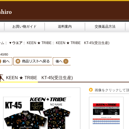
お買い物ガイド
送料案内
交換返品方法
ーム
::
▼ウエア
::
KEEN ★ TRIBE
:: KEEN ★ TRIBE KT-45(受注生産)
0/80
KEEN ★ TRIBE KT-45(受注生産)
画像をクリックして