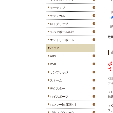
モーティブ
ラディカル
ロトグリップ
スペアボール各社
数
エントリーボール
▼バッグ
ABS
ボ
DV8
う
サンブリッジ
K
ストーム
テ
デクスター
＜
ハイスポーツ
結
ハンマー[在庫限り]
＜
ス
ブランズウィック