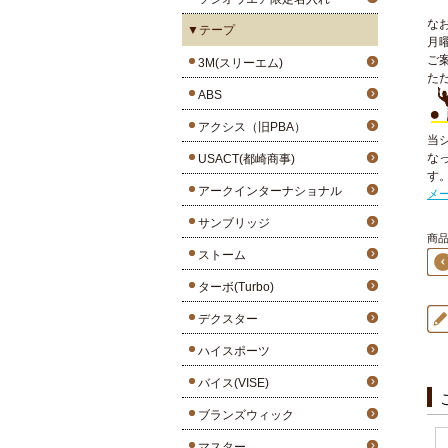
な
▼テープ
月
ご
3M(スリーエム)
た
ABS
アクシス（旧PBA）
当
な
USACT(都崎商事)
す
アークインターナショナル
メ
サンブリッジ
商品4
ストーム
ターボ(Turbo)
デクスター
ハイスポーツ
バイス(VISE)
ブランズウィック
マスター