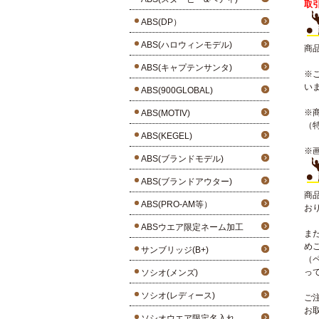
取
ABS(DP）
ABS(ハロウィンモデル)
商
ABS(キャプテンサンタ)
※
い
ABS(900GLOBAL)
※
ABS(MOTIV)
（
ABS(KEGEL)
※
ABS(ブランドモデル)
ABS(ブランドアウター)
商
ABS(PRO-AM等）
お
ABSウエア限定ネーム加工
ま
め
サンブリッジ(B+)
（
っ
ソシオ(メンズ)
ソシオ(レディース)
ご
お
ソシオウエア限定名入れ