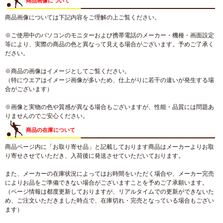
商品画像について
商品画像については下記内容をご理解の上ご覧ください。
※ご使用中のパソコンのモニターおよび携帯電話のメーカー・機種・画面設定
等により、実際の商品の色と異なって見える場合がございます。予めご了承く
ださい。
※商品の画像はイメージとしてご覧ください。
（特にウエアはイメージ画像が多いため、仕上がりに若干の違いが発生する場
合がございます）
※画像と実物の色や質感が異なる場合もございますが、性能・品質には問題あ
りませんのでご安心ください。
商品の在庫について
商品ページ内に「お取り寄せ品」と記載しております商品はメーカーよりお取
り寄せさせていただき、入荷後に発送させていただいております。
また、メーカーの在庫状況によってはお時間をいただく場合や、メーカー完売
によりお品をご準備できない場合がございますことを予めご了承願います。
（ページ情報は都度更新しておりますが、リアルタイムでの更新ができないた
め、ご注文いただきました時点で、在庫切れ・完売となっている場合もござい
ます）