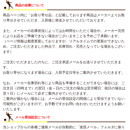
商品の在庫について
商品ページ内に「お取り寄せ品」と記載しております商品はメーカーよりお取
り寄せさせていただき、入荷後に発送させていただいております。
また、メーカーの在庫状況によってはお時間をいただく場合や、メーカー完売
によりお品をご準備できない場合がございますことを予めご了承願います。
（ページ情報は都度更新しておりますが、リアルタイムでの更新ができないた
め、ご注文いただきました時点で、在庫切れ・完売となっている場合もござい
ます）
ご注文いただきましたのちに、ご注文承諾メールをお送りさせていただきま
す。
お取り寄せになります場合には、入荷予定日等をご案内させていただきます。
なお、メーカー在庫切れ等により商品を準備することができない場合には、ご
注文日（20時まで）の翌日（金～日のご注文の場合は翌月曜日、祝日の場合は
翌々日）にメールにて必ずご案内させていただきます。
ご案内が届かない場合には、メールの受信設定の関係により受信できていない
可能性がございますので、お手数ですがお問い合わせいただけますようお願い
いたします。
メール受信設定について
当ショップからの各種ご連絡メールが自動的に「迷惑メール」フォルダに振り