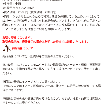
●生産国：中国
●出荷予定月：2023年6月
●税込価格：2,530円（税抜価格：2,300円）
●備考：シッカリと止めるための材質と硬度を採用しているため、人によって
はパーツの消耗が早いと感じられる場合がございます。あらかじめご了承・ご
理解ください。また、ゴム片がアプローチ上に残る場合もあります。他のプレ
イヤーに対し十分な注意とご配慮をお願いいたします。
お取り寄せになります。
取引先品切れ、廃番終了の場合は判明した時点でご連絡いたします。
商品画像について
商品画像については下記内容をご理解の上ご覧ください。
※ご使用中のパソコンのモニターおよび携帯電話のメーカー・機種・画面設定
等により、実際の商品の色と異なって見える場合がございます。予めご了承く
ださい。
※商品の画像はイメージとしてご覧ください。
（特にウエアはイメージ画像が多いため、仕上がりに若干の違いが発生する場
合がございます）
※画像と実物の色や質感が異なる場合もございますが、性能・品質には問題あ
りませんのでご安心ください。