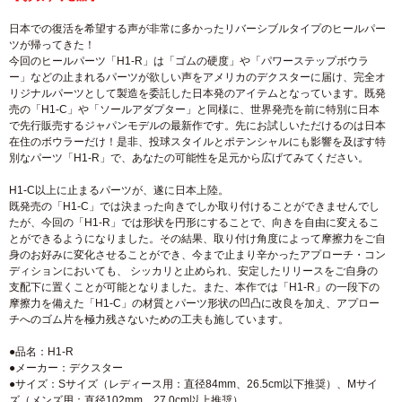
日本での復活を希望する声が非常に多かったリバーシブルタイプのヒールパー
ツが帰ってきた！
今回のヒールパーツ「H1-R」は「ゴムの硬度」や「パワーステップボウラ
ー」などの止まれるパーツが欲しい声をアメリカのデクスターに届け、完全オ
リジナルパーツとして製造を委託した日本発のアイテムとなっています。既発
売の「H1-C」や「ソールアダプター」と同様に、世界発売を前に特別に日本
で先行販売するジャパンモデルの最新作です。先にお試しいただけるのは日本
在住のボウラーだけ！是非、投球スタイルとポテンシャルにも影響を及ぼす特
別なパーツ「H1-R」で、あなたの可能性を足元から広げてみてください。
H1-C以上に止まるパーツが、遂に日本上陸。
既発売の「H1-C」では決まった向きでしか取り付けることができませんでし
たが、今回の「H1-R」では形状を円形にすることで、向きを自由に変えるこ
とができるようになりました。その結果、取り付け角度によって摩擦力をご自
身のお好みに変化させることができ、今まで止まり辛かったアプローチ・コン
ディションにおいても、 シッカリと止められ、安定したリリースをご自身の
支配下に置くことが可能となりました。また、本作では「H1-R」の一段下の
摩擦力を備えた「H1-C」の材質とパーツ形状の凹凸に改良を加え、アプロー
チへのゴム片を極力残さないための工夫も施しています。
●品名：H1-R
●メーカー：デクスター
●サイズ：Sサイズ（レディース用：直径84mm、26.5cm以下推奨）、Mサイ
ズ（メンズ用：直径102mm、27.0cm以上推奨）