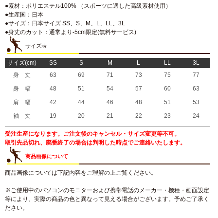
●素材：ポリエステル100% （スポーツに適した高級素材使用）
●生産国：日本
●サイズ：日本サイズ SS、S、M、L、LL、3L
●身丈のカット：通常より-5cm限定(無料サービス)
サイズ表
サイズ(cm)
SS
S
M
L
LL
3L
身 丈
63
69
71
73
75
77
身 幅
48
51
54
57
60
63
肩 幅
42
44
46
48
51
53
袖 丈
19
20
21
22
23
24
受注生産になります。ご注文後のキャンセル・サイズ変更等不可。
取引先品切れ、廃番終了の場合は判明した時点でご連絡いたします。
商品画像について
商品画像については下記内容をご理解の上ご覧ください。
※ご使用中のパソコンのモニターおよび携帯電話のメーカー・機種・画面設定
等により、実際の商品の色と異なって見える場合がございます。予めご了承く
ださい。