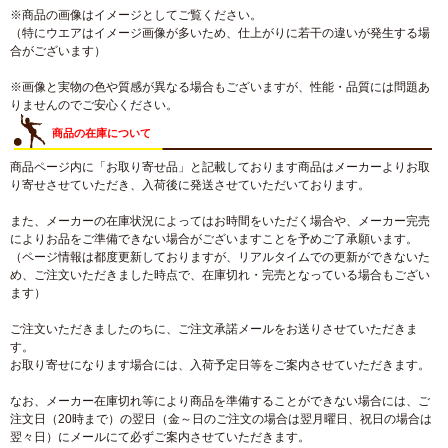
※商品の画像はイメージとしてご覧ください。
（特にウエアはイメージ画像が多いため、仕上がりに若干の違いが発生する場
合がございます）
※画像と実物の色や質感が異なる場合もございますが、性能・品質には問題あ
りませんのでご安心ください。
商品の在庫について
商品ページ内に「お取り寄せ品」と記載しております商品はメーカーよりお取
り寄せさせていただき、入荷後に発送させていただいております。
また、メーカーの在庫状況によってはお時間をいただく場合や、メーカー完売
によりお品をご準備できない場合がございますことを予めご了承願います。
（ページ情報は都度更新しておりますが、リアルタイムでの更新ができないた
め、ご注文いただきました時点で、在庫切れ・完売となっている場合もござい
ます）
ご注文いただきましたのちに、ご注文承諾メールをお送りさせていただきま
す。
お取り寄せになります場合には、入荷予定日等をご案内させていただきます。
なお、メーカー在庫切れ等により商品を準備することができない場合には、ご
注文日（20時まで）の翌日（金～日のご注文の場合は翌月曜日、祝日の場合は
翌々日）にメールにて必ずご案内させていただきます。