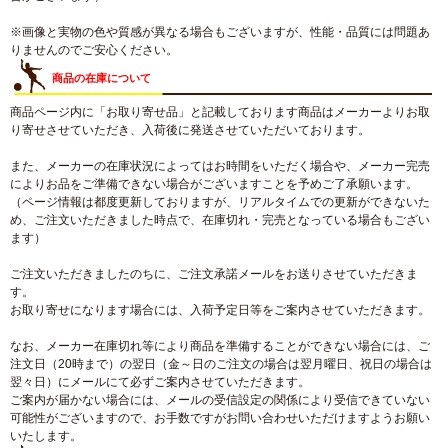
※画像と実物の色や質感が異なる場合もございますが、性能・品質には問題あ
りませんのでご安心ください。
商品の在庫について
商品ページ内に「お取り寄せ品」と記載しております商品はメーカーよりお取
り寄せさせていただき、入荷後に発送させていただいております。
また、メーカーの在庫状況によってはお時間をいただく場合や、メーカー完売
によりお品をご準備できない場合がございますことを予めご了承願います。
（ページ情報は都度更新しておりますが、リアルタイムでの更新ができないた
め、ご注文いただきました時点で、在庫切れ・完売となっている場合もござい
ます）
ご注文いただきましたのちに、ご注文承諾メールをお送りさせていただきま
す。
お取り寄せになります場合には、入荷予定日等をご案内させていただきます。
なお、メーカー在庫切れ等により商品を準備することができない場合には、ご
注文日（20時まで）の翌日（金～日のご注文の場合は翌月曜日、祝日の場合は
翌々日）にメールにて必ずご案内させていただきます。
ご案内が届かない場合には、メールの受信設定の関係により受信できていない
可能性がございますので、お手数ですがお問い合わせいただけますようお願い
いたします。