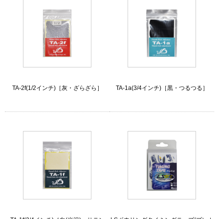
TA-2f(1/2インチ)［灰・ざらざら］
TA-1a(3/4インチ)［黒・つるつる］