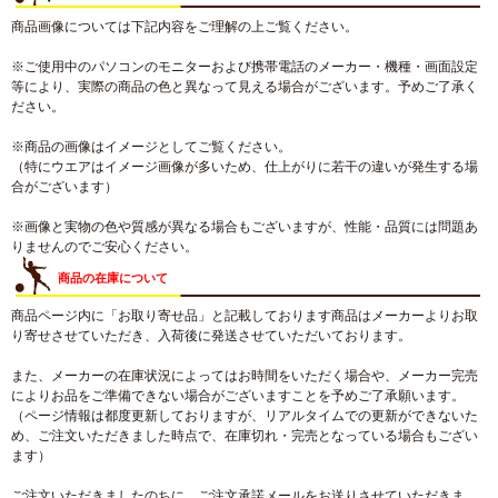
商品画像については下記内容をご理解の上ご覧ください。
※ご使用中のパソコンのモニターおよび携帯電話のメーカー・機種・画面設定
等により、実際の商品の色と異なって見える場合がございます。予めご了承く
ださい。
※商品の画像はイメージとしてご覧ください。
（特にウエアはイメージ画像が多いため、仕上がりに若干の違いが発生する場
合がございます）
※画像と実物の色や質感が異なる場合もございますが、性能・品質には問題あ
りませんのでご安心ください。
商品の在庫について
商品ページ内に「お取り寄せ品」と記載しております商品はメーカーよりお取
り寄せさせていただき、入荷後に発送させていただいております。
また、メーカーの在庫状況によってはお時間をいただく場合や、メーカー完売
によりお品をご準備できない場合がございますことを予めご了承願います。
（ページ情報は都度更新しておりますが、リアルタイムでの更新ができないた
め、ご注文いただきました時点で、在庫切れ・完売となっている場合もござい
ます）
ご注文いただきましたのちに、ご注文承諾メールをお送りさせていただきま