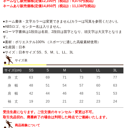
ネームなし販売価格(定価12,100円（税込))：9,075円(税込)
ネームあり販売価格(定価14,850円（税込))：11,138円(税込)
●ネーム書体・文字カラーは変更できません(カラーは写真を参照ください)。
●ABSロゴ、センター名は入りません。
●ローマ字書体は1段目は名前、2段目は苗字となり、頭文字は大文字となりま
す。
●素材：ポリエステル100% （スポーツに適した高級素材使用）
●生産国：日本
●サイズ：日本サイズ SS、S、M、L、LL、3L
サイズ表
サイズ(cm)
SS
S
M
L
LL
3L
身 丈
63
69
71
73
75
77
身 幅
48
51
54
57
60
63
肩 幅
42
44
46
48
51
53
袖 丈
19
20
21
22
23
24
受注生産になります。ご注文後のキャンセル・変更は不可。
取引先品切れ、廃番終了の場合は判明した時点でご連絡いたします。
商品画像について