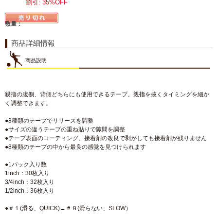
割引: 35%OFF
数量：
商品詳細情報
商品説明
親指の腹側、背側どちらにも使用できるテープ。親指を抜くタイミングを細か
く調整できます。
●8種類のテープでリリースを調整
●サイズの違うテープの重ね貼りで隙間を調整
●テープ表面のコーティング、接着剤の改良で剥がしても接着剤が残りません
●8種類のテープの中から最良の感覚を見つけられます
●1パック入り数
1inch：30枚入り
3/4inch：32枚入り
1/2inch：36枚入り
●＃１(滑る、QUICK)→＃８(滑らない、SLOW）