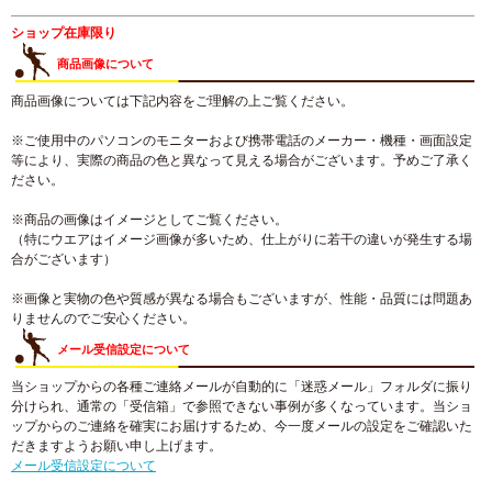
ショップ在庫限り
商品画像について
商品画像については下記内容をご理解の上ご覧ください。
※ご使用中のパソコンのモニターおよび携帯電話のメーカー・機種・画面設定
等により、実際の商品の色と異なって見える場合がございます。予めご了承く
ださい。
※商品の画像はイメージとしてご覧ください。
（特にウエアはイメージ画像が多いため、仕上がりに若干の違いが発生する場
合がございます）
※画像と実物の色や質感が異なる場合もございますが、性能・品質には問題あ
りませんのでご安心ください。
メール受信設定について
当ショップからの各種ご連絡メールが自動的に「迷惑メール」フォルダに振り
分けられ、通常の「受信箱」で参照できない事例が多くなっています。当ショ
ップからのご連絡を確実にお届けするため、今一度メールの設定をご確認いた
だきますようお願い申し上げます。
メール受信設定について