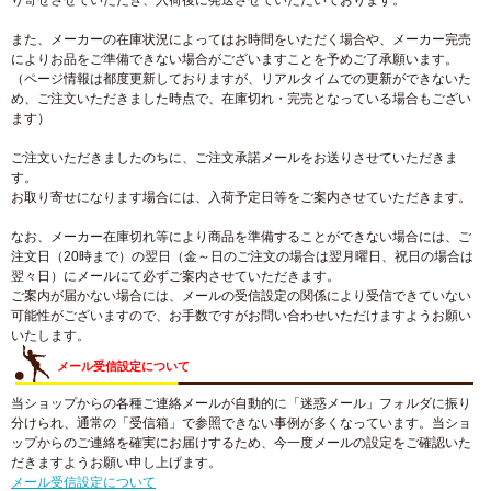
り寄せさせていただき、入荷後に発送させていただいております。
また、メーカーの在庫状況によってはお時間をいただく場合や、メーカー完売
によりお品をご準備できない場合がございますことを予めご了承願います。
（ページ情報は都度更新しておりますが、リアルタイムでの更新ができないた
め、ご注文いただきました時点で、在庫切れ・完売となっている場合もござい
ます）
ご注文いただきましたのちに、ご注文承諾メールをお送りさせていただきま
す。
お取り寄せになります場合には、入荷予定日等をご案内させていただきます。
なお、メーカー在庫切れ等により商品を準備することができない場合には、ご
注文日（20時まで）の翌日（金～日のご注文の場合は翌月曜日、祝日の場合は
翌々日）にメールにて必ずご案内させていただきます。
ご案内が届かない場合には、メールの受信設定の関係により受信できていない
可能性がございますので、お手数ですがお問い合わせいただけますようお願い
いたします。
メール受信設定について
当ショップからの各種ご連絡メールが自動的に「迷惑メール」フォルダに振り
分けられ、通常の「受信箱」で参照できない事例が多くなっています。当ショ
ップからのご連絡を確実にお届けするため、今一度メールの設定をご確認いた
だきますようお願い申し上げます。
メール受信設定について