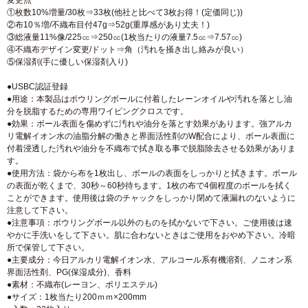
変更点
①枚数10%増量/30枚⇒33枚(他社と比べて3枚お得！(定価同じ))
②布10％増/不織布目付47g⇒52g(重厚感があり丈夫！)
③総液量11%像/225㏄⇒250㏄(1枚当たりの液量7.5㏄⇒7.57㏄)
④不織布デザイン変更/ドット⇒角（汚れを掻き出し絡みが良い）
⑤保湿剤(手に優しい保湿剤入り)
●USBC認証登録
●用途：本製品はボウリングボールに付着したレーンオイルや汚れを落とし油
分を脱脂するための専用ワイピングクロスです。
●効果：ボール表面を傷めずに汚れや油分を落とす効果があります。強アルカ
リ電解イオン水の油脂分解の働きと界面活性剤のW配合により、ボール表面に
付着浸透した汚れや油分を不織布で拭き取る事で脱脂除去させる効果がありま
す。
●使用方法：袋から布を1枚出し、ボールの表面をしっかりと拭きます。ボール
の表面が乾くまで、30秒～60秒待ちます。1枚の布で4個程度のボールを拭く
ことができます。使用後は袋のチャックをしっかり閉めて液漏れのないように
注意して下さい。
●注意事項：ボウリングボール以外のものを拭かないで下さい。ご使用後は速
やかに手洗いをして下さい。肌に合わないときはご使用をおやめ下さい。冷暗
所で保管して下さい。
●主要成分：今日アルカリ電解イオン水、アルコール系有機溶剤、ノニオン系
界面活性剤、PG(保湿成分)、香料
●素材：不織布(レーヨン、ポリエステル)
●サイズ：1枚当たり200ｍｍ×200mm