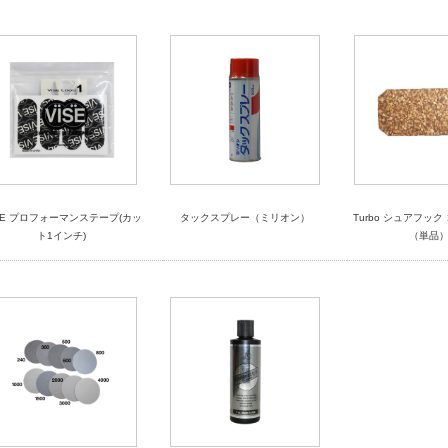
SE プロフォーマンステープ(カッ
タックスプレー（ミリオン）
Turbo シュアフッ
ト1インチ)
（単品