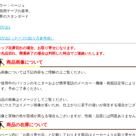
カラー：ベージュ
親指用テープの基準。
世界のスタンダード
用方法1
用方法2（テープの貼り方参考例）
ョップ在庫切れの場合、お取り寄せになります。
引先品切れ、廃番終了の場合は判明した時点でご連絡いたします。
商品画像について
品画像については下記内容をご理解の上ご覧ください。
ご使用中のパソコンのモニターおよび携帯電話のメーカー・機種・画面設定等により
ます。予めご了承ください。
商品の画像はイメージとしてご覧ください。
特にウエアはイメージ画像が多いため、仕上がりに若干の違いが発生する場合がござ
画像と実物の色や質感が異なる場合もございますが、性能・品質には問題ありません
商品の在庫について
品ページ内に「お取り寄せ品」と記載しております商品はメーカーよりお取り寄せさ