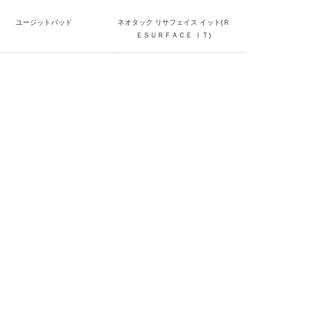
ユージットパッド
ネオタック リサフェイス イット(Ｒ
ＥＳＵＲＦＡＣＥ ＩＴ)