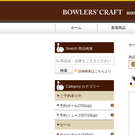
ホーム
新着商品
ホ
Search 商品検索
商品4
詳細検索はこちらより
Category カテゴリー
▼ご予約承り中
予約ボール(7/31up)
予約シューズ(07/18up)
▼セール
セールボール(7/4up)