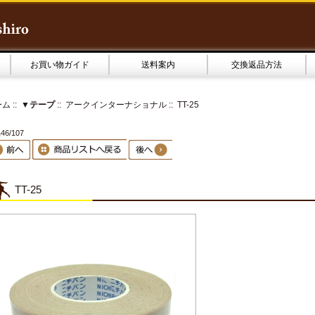
お買い物ガイド
送料案内
交換返品方法
ーム
::
▼テープ
::
アークインターナショナル
:: TT-25
6/107
TT-25