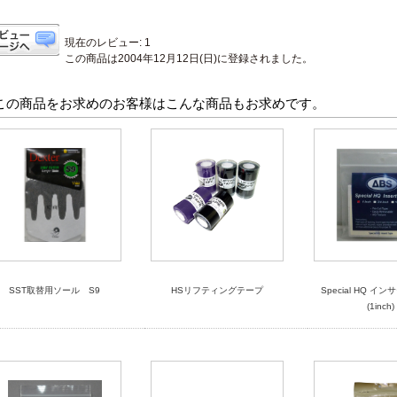
現在のレビュー: 1
この商品は2004年12月12日(日)に登録されました。
この商品をお求めのお客様はこんな商品もお求めです。
SST取替用ソール S9
HSリフティングテープ
Special HQ イ
(1inch)