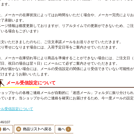
ります。
た、メーカーの在庫状況によってはお時間をいただく場合や、メーカー完売によりお
ご了承願います。
ページ情報は都度更新しておりますが、リアルタイムでの更新ができないため、ご注
ている場合もございます）
注文いただきましたのちに、ご注文承諾メールをお送りさせていただきます。
取り寄せになります場合には、入荷予定日等をご案内させていただきます。
お、メーカー在庫切れ等により商品を準備することができない場合には、ご注文日（
曜日、祝日の場合は翌々日）にメールにて必ずご案内させていただきます。
案内が届かない場合には、メールの受信設定の関係により受信できていない可能性が
だけますようお願いいたします。
メール受信設定について
ショップからの各種ご連絡メールが自動的に「迷惑メール」フォルダに振り分けられ
っています。当ショップからのご連絡を確実にお届けするため、今一度メールの設定
。
ール受信設定について
6/107