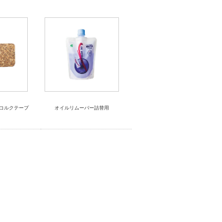
ク コルクテープ
オイルリムーバー詰替用
）