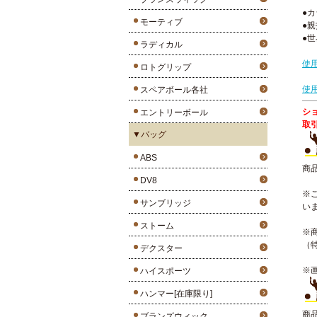
●
モーティブ
●
●
ラディカル
使
ロトグリップ
使
スペアボール各社
シ
エントリーボール
取
▼バッグ
ABS
商
DV8
※
サンブリッジ
い
ストーム
※
（
デクスター
※
ハイスポーツ
ハンマー[在庫限り]
商
ブランズウィック