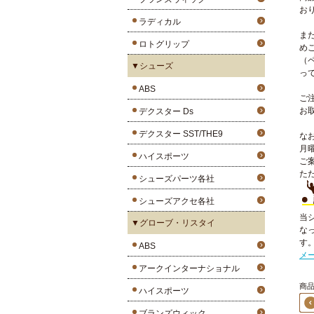
お
ラディカル
ま
ロトグリップ
め
（
▼シューズ
っ
ABS
ご
お
デクスター Ds
デクスター SST/THE9
な
月
ハイスポーツ
ご
た
シューズパーツ各社
シューズアクセ各社
当
▼グローブ・リスタイ
な
す
ABS
メ
アークインターナショナル
商品4
ハイスポーツ
ブランズウィック