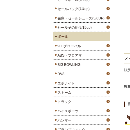
セールバッグ(7/4up)
在庫・セールシューズ(5/6UP)
セールその他(9/15up)
▼ボール
900グローバル
ABS・プロアマ
メー
BIG BOWLING
販
DV8
エボナイト
数
ストーム
トラック
ハイスポーツ
ハンマー
ブランズウィック