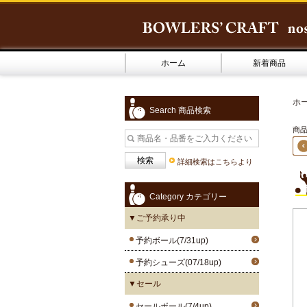
ホーム
新着商品
ホ
Search 商品検索
商品4
詳細検索はこちらより
Category カテゴリー
▼ご予約承り中
予約ボール(7/31up)
予約シューズ(07/18up)
▼セール
セールボール(7/4up)