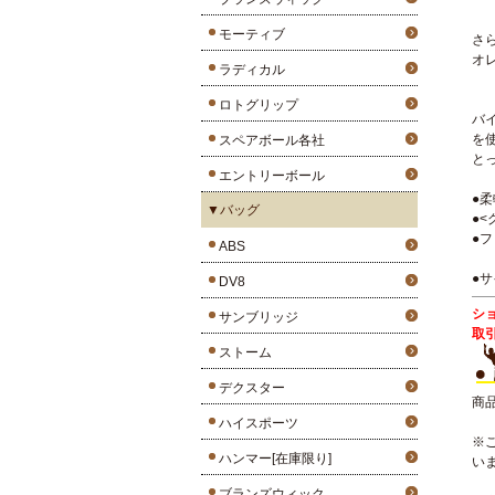
モーティブ
さ
オ
ラディカル
ロトグリップ
バ
を
スペアボール各社
と
エントリーボール
●
▼バッグ
●
●
ABS
●サ
DV8
シ
サンブリッジ
取
ストーム
デクスター
商
ハイスポーツ
※
ハンマー[在庫限り]
い
ブランズウィック