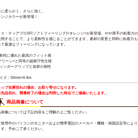
らに柔らかく、さらに強く。
レンジカラーが新登場！
イス・ティアプロSF(ソフトフィーリング)<オレンジ>が新登場。やや厚手の粘着力
使用することで、より柔軟性を感じることができます。素材の変更と同時に粘着力も
って最適なフィーリングになっています。
柔軟性に優れた最高のフィット感
<グリーン>と同等の超耐汗性仕様
フィンガーグリップと抜群の相性
イズ：50mm×6.8m
ョップ在庫切れの場合、お取り寄せになります。
引先品切れ、廃番終了の場合は判明した時点でご連絡いたします。
商品画像について
品画像については下記内容をご理解の上ご覧ください。
ご使用中のパソコンのモニターおよび携帯電話のメーカー・機種・画面設定等により
ます。予めご了承ください。