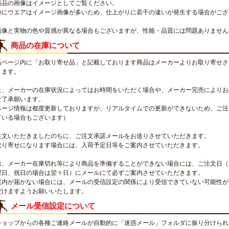
商品の画像はイメージとしてご覧ください。
特にウエアはイメージ画像が多いため、仕上がりに若干の違いが発生する場合がござ
画像と実物の色や質感が異なる場合もございますが、性能・品質には問題ありません
商品の在庫について
品ページ内に「お取り寄せ品」と記載しております商品はメーカーよりお取り寄せさ
ります。
た、メーカーの在庫状況によってはお時間をいただく場合や、メーカー完売によりお
ご了承願います。
ページ情報は都度更新しておりますが、リアルタイムでの更新ができないため、ご注
ている場合もございます）
注文いただきましたのちに、ご注文承諾メールをお送りさせていただきます。
取り寄せになります場合には、入荷予定日等をご案内させていただきます。
お、メーカー在庫切れ等により商品を準備することができない場合には、ご注文日（
曜日、祝日の場合は翌々日）にメールにて必ずご案内させていただきます。
案内が届かない場合には、メールの受信設定の関係により受信できていない可能性が
だけますようお願いいたします。
メール受信設定について
ショップからの各種ご連絡メールが自動的に「迷惑メール」フォルダに振り分けられ