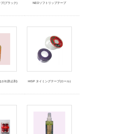
ープ(ブラック)
NEOソフトリップテープ
はがれ防止剤)
HISP タイミングテープ(ロール)