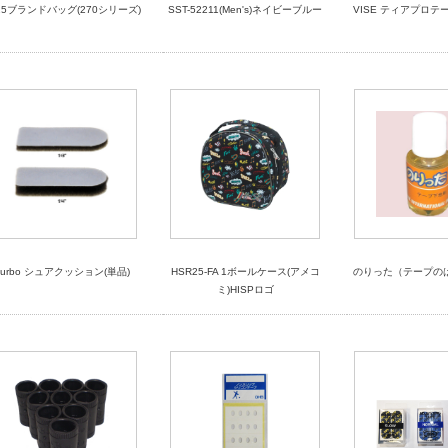
25ブランドバッグ(270シリーズ)
SST-52211(Men's)ネイビーブルー
VISE ティアプロテ
Turbo シュアクッション(単品)
HSR25-FA 1ボールケース(アメコ
のりった（テープの
ミ)HISPロゴ