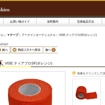
お買い物ガイド
送料案内
交換返品方法
ーム
::
▼テープ
::
アークインターナショナル
:: VISE ティアプロSF(オレンジ)
7/107
VISE ティアプロSF(オレンジ)
画像をクリックして