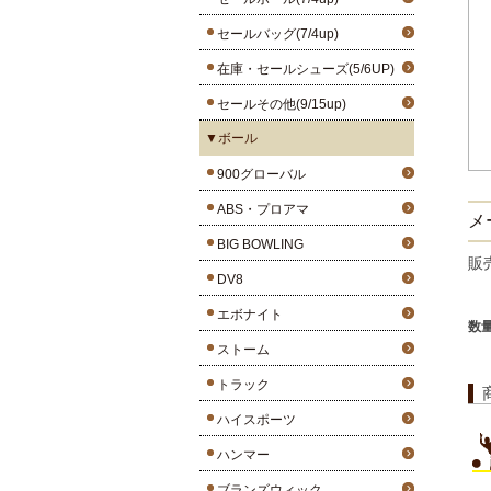
セールバッグ(7/4up)
在庫・セールシューズ(5/6UP)
セールその他(9/15up)
▼ボール
900グローバル
ABS・プロアマ
メ
BIG BOWLING
販
DV8
エボナイト
数
ストーム
トラック
ハイスポーツ
ハンマー
ブランズウィック