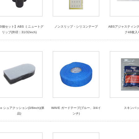
10個セット】ABS ミニュートグ
ノンスリップ・シリコンテープ
ABSアジャスティング
リップ(外径：31/32inch)
ク48枚入
bo シュアクッション(3/8inch)(単
WAVE ガードテープ(ブルー、3/4イ
スキンパ
品)
ンチ)