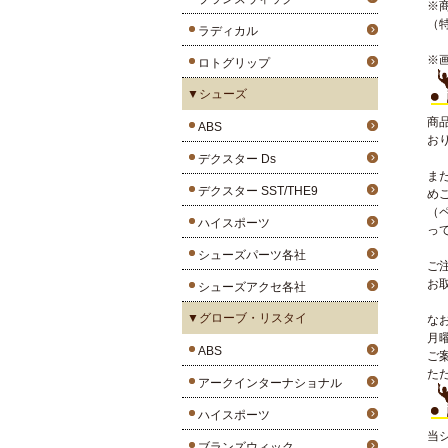
※
（
ラディカル
※
ロトグリップ
▼シューズ
商
ABS
お
デクスター Ds
ま
デクスター SST/THE9
め
（
ハイスポーツ
っ
シューズパーツ各社
ご
お
シューズアクセ各社
▼グローブ・リスタイ
な
月
ABS
ご
た
アークインターナショナル
ハイスポーツ
当
ブランズウィック