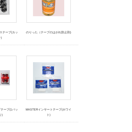
ンステープ(カッ
のりった（テープのはがれ防止剤)
)
テープ(1パッ
MASTERインサートテープ(ホワイ
り)
ト)