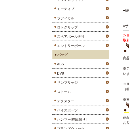
モーティブ
●
ラディカル
●サ
ロトグリップ
シ
スペアボール各社
取
エントリーボール
▼バッグ
商
ABS
※
DV8
い
サンブリッジ
※
（
ストーム
※
デクスター
ハイスポーツ
商
ハンマー[在庫限り]
お
ブランズウィック