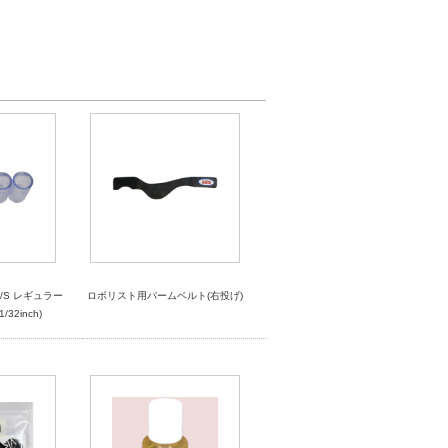
P/S レギュラー
ロボリスト用パームベルト(右投げ)
32inch)