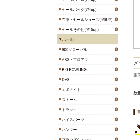
セールバッグ(7/4up)
在庫・セールシューズ(5/6UP)
セールその他(9/15up)
▼ボール
900グローバル
ABS・プロアマ
メ
BIG BOWLING
販
DV8
エボナイト
数
ストーム
トラック
ハイスポーツ
ハンマー
ブランズウィック