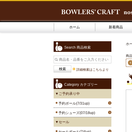
ホーム
新着商品
ホ
Search 商品検索
商品1
詳細検索はこちらより
Category カテゴリー
▼ご予約承り中
予約ボール(7/31up)
予約シューズ(07/18up)
▼セール
セールボール(7/4up)