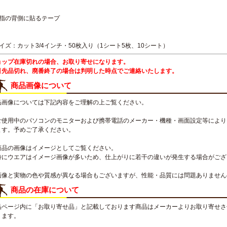
親指の背側に貼るテープ
イズ：カット3/4インチ・50枚入り（1シート5枚、10シート）
ョップ在庫切れの場合、お取り寄せになります。
引先品切れ、廃番終了の場合は判明した時点でご連絡いたします。
商品画像について
品画像については下記内容をご理解の上ご覧ください。
ご使用中のパソコンのモニターおよび携帯電話のメーカー・機種・画面設定等により
ます。予めご了承ください。
商品の画像はイメージとしてご覧ください。
特にウエアはイメージ画像が多いため、仕上がりに若干の違いが発生する場合がござ
画像と実物の色や質感が異なる場合もございますが、性能・品質には問題ありません
商品の在庫について
品ページ内に「お取り寄せ品」と記載しております商品はメーカーよりお取り寄せさ
ります。