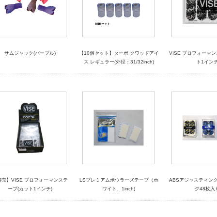
サムジャック(パープル)
【10個セット】ターボ クワッドアイ
VISE プロフォーマ
ス レギュラー(外径：31/32inch)
ト1インチ
箱売】VISE プロフォーマンステ
LSプレミアムボウラーズテープ（ホ
ABSアジャスティング
ープ(カット1インチ)
ワイト、1inch)
ク48枚入