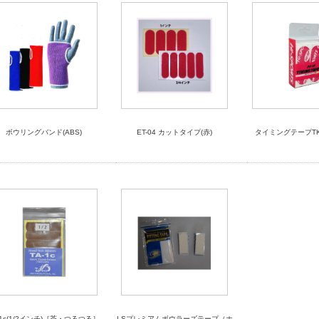
ボウリングバンド(ABS)
ET-04 カットタイプ(赤)
タイミングテープT
-1c(1/2インチ)［茶・つるつる］
LSプレミアムボウラーズテープ（ホ