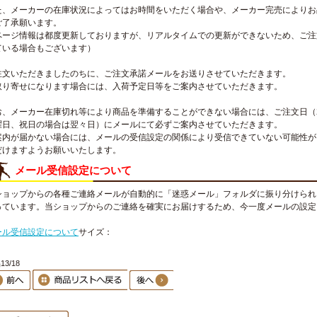
た、メーカーの在庫状況によってはお時間をいただく場合や、メーカー完売によりお
ご了承願います。
ページ情報は都度更新しておりますが、リアルタイムでの更新ができないため、ご注
ている場合もございます）
注文いただきましたのちに、ご注文承諾メールをお送りさせていただきます。
取り寄せになります場合には、入荷予定日等をご案内させていただきます。
お、メーカー在庫切れ等により商品を準備することができない場合には、ご注文日（
曜日、祝日の場合は翌々日）にメールにて必ずご案内させていただきます。
案内が届かない場合には、メールの受信設定の関係により受信できていない可能性が
だけますようお願いいたします。
メール受信設定について
ショップからの各種ご連絡メールが自動的に「迷惑メール」フォルダに振り分けられ
っています。当ショップからのご連絡を確実にお届けするため、今一度メールの設定
。
ール受信設定について
サイズ：
3/18