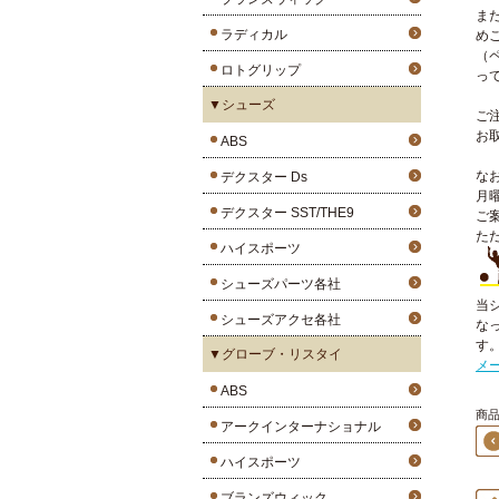
ま
ラディカル
め
（
ロトグリップ
っ
▼シューズ
ご
お
ABS
な
デクスター Ds
月
デクスター SST/THE9
ご
た
ハイスポーツ
シューズパーツ各社
当
シューズアクセ各社
な
す
▼グローブ・リスタイ
メ
ABS
商品1
アークインターナショナル
ハイスポーツ
ブランズウィック