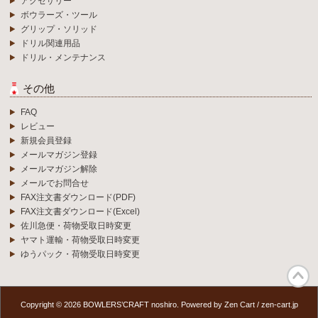
アクセサリー
ボウラーズ・ツール
グリップ・ソリッド
ドリル関連用品
ドリル・メンテナンス
その他
FAQ
レビュー
新規会員登録
メールマガジン登録
メールマガジン解除
メールでお問合せ
FAX注文書ダウンロード(PDF)
FAX注文書ダウンロード(Excel)
佐川急便・荷物受取日時変更
ヤマト運輸・荷物受取日時変更
ゆうパック・荷物受取日時変更
Copyright © 2026
BOWLERS’CRAFT noshiro
. Powered by
Zen Cart
/
zen-cart.jp