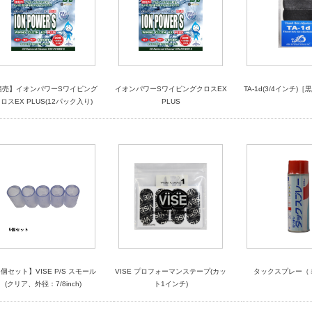
箱売】イオンパワーSワイピング
イオンパワーSワイピングクロスEX
TA-1d(3/4インチ)
ロスEX PLUS(12パック入り)
PLUS
5個セット】VISE P/S スモール
VISE プロフォーマンステープ(カッ
タックスプレー（
(クリア、外径：7/8inch)
ト1インチ)