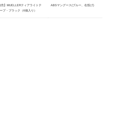
箱売】MUELLERティアライトテ
ABSマングース(ブルー、右投げ)
ープ・ブラック（6個入り）