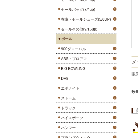
セールバッグ(7/4up)
在庫・セールシューズ(5/6UP)
セールその他(9/15up)
▼ボール
900グローバル
ABS・プロアマ
メ
BIG BOWLING
販
DV8
エボナイト
数
ストーム
トラック
ハイスポーツ
ハンマー
ブランズウィック