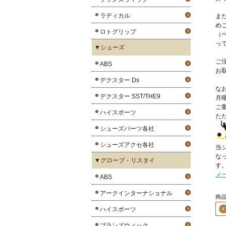
ラディカル
ま
め
ロトグリップ
（
っ
▼シューズ
ご
ABS
お
デクスター Ds
な
デクスター SST/THE9
月
ご
ハイスポーツ
た
シューズパーツ各社
シューズアクセ各社
当
な
▼グローブ・リスタイ
す
メ
ABS
アークインターナショナル
商品1
ハイスポーツ
ブランズウィック