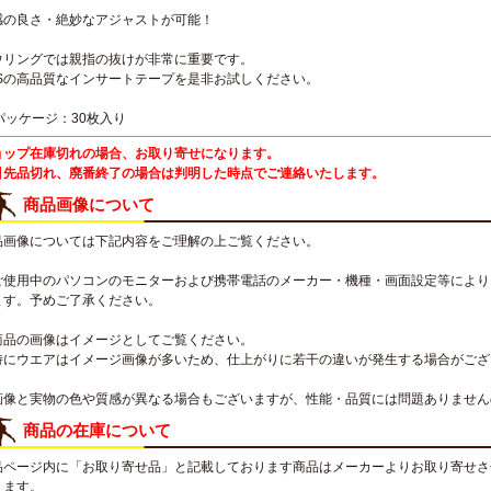
感の良さ・絶妙なアジャストが可能！
ウリングでは親指の抜けが非常に重要です。
BSの高品質なインサートテープを是非お試しください。
パッケージ：30枚入り
ョップ在庫切れの場合、お取り寄せになります。
引先品切れ、廃番終了の場合は判明した時点でご連絡いたします。
商品画像について
品画像については下記内容をご理解の上ご覧ください。
ご使用中のパソコンのモニターおよび携帯電話のメーカー・機種・画面設定等により
ます。予めご了承ください。
商品の画像はイメージとしてご覧ください。
特にウエアはイメージ画像が多いため、仕上がりに若干の違いが発生する場合がござ
画像と実物の色や質感が異なる場合もございますが、性能・品質には問題ありません
商品の在庫について
品ページ内に「お取り寄せ品」と記載しております商品はメーカーよりお取り寄せさ
ります。