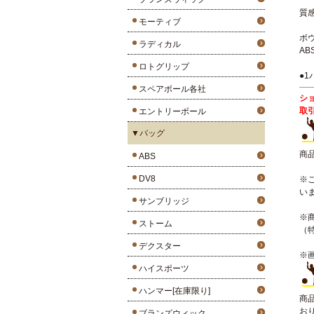
質
モーティブ
ボ
ラディカル
A
ロトグリップ
●1
スペアボール各社
シ
取
エントリーボール
▼バッグ
商
ABS
DV8
※
い
サンブリッジ
※
ストーム
（
デクスター
※
ハイスポーツ
ハンマー[在庫限り]
商
お
ブランズウィック