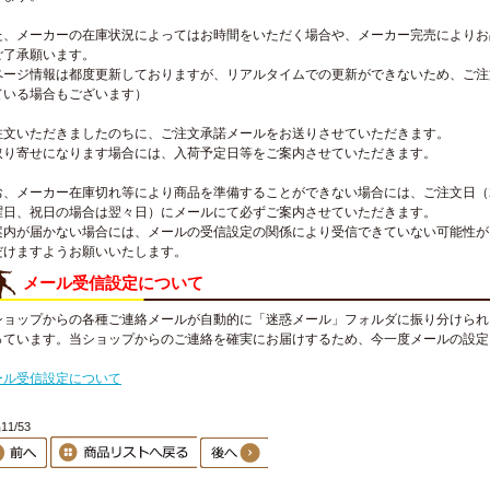
た、メーカーの在庫状況によってはお時間をいただく場合や、メーカー完売によりお
ご了承願います。
ページ情報は都度更新しておりますが、リアルタイムでの更新ができないため、ご注
ている場合もございます）
注文いただきましたのちに、ご注文承諾メールをお送りさせていただきます。
取り寄せになります場合には、入荷予定日等をご案内させていただきます。
お、メーカー在庫切れ等により商品を準備することができない場合には、ご注文日（
曜日、祝日の場合は翌々日）にメールにて必ずご案内させていただきます。
案内が届かない場合には、メールの受信設定の関係により受信できていない可能性が
だけますようお願いいたします。
メール受信設定について
ショップからの各種ご連絡メールが自動的に「迷惑メール」フォルダに振り分けられ
っています。当ショップからのご連絡を確実にお届けするため、今一度メールの設定
。
ール受信設定について
1/53