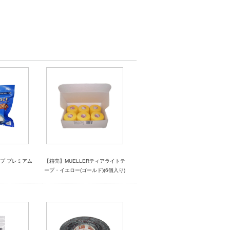
プ プレミアム
【箱売】MUELLERティアライトテ
ープ・イエロー(ゴールド)(6個入り)