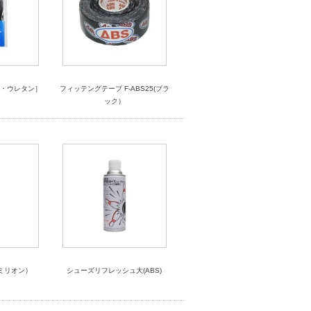
［黒・ウレタン］
フィッテングテープ F-ABS25(ブラ
ック）
ミリオン）
シューズリフレッシュ大(ABS)