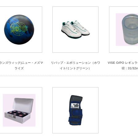
ブランズウィック)ニュー・メズマ
リパップ・エボリューション（ホワ
VISE O/PO レギ
ライズ
イト/ミントグリーン）
径：31/32in