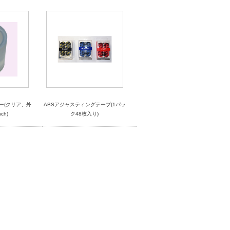
ュラー(クリア、外
ABSアジャスティングテープ(1パッ
ch)
ク48枚入り)