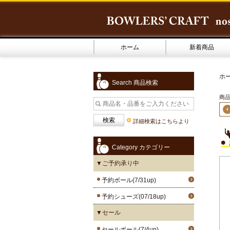
ホーム
新着商品
ホ
Search 商品検索
商品1
詳細検索はこちらより
Category カテゴリー
▼ご予約承り中
予約ボール(7/31up)
予約シューズ(07/18up)
▼セール
セールボール(7/4up)