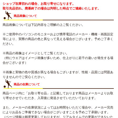
ショップ在庫切れの場合、お取り寄せになります。
取引先品切れ、廃番終了の場合は判明した時点でご連絡いたします。
商品画像について
商品画像については下記内容をご理解の上ご覧ください。
※ご使用中のパソコンのモニターおよび携帯電話のメーカー・機種・画面設定
等により、実際の商品の色と異なって見える場合がございます。予めご了承く
ださい。
※商品の画像はイメージとしてご覧ください。
（特にウエアはイメージ画像が多いため、仕上がりに若干の違いが発生する場
合がございます）
※画像と実物の色や質感が異なる場合もございますが、性能・品質には問題あ
りませんのでご安心ください。
商品の在庫について
商品ページ内に「お取り寄せ品」と記載しております商品はメーカーよりお取
り寄せさせていただき、入荷後に発送させていただいております。
また、メーカーの在庫状況によってはお時間をいただく場合や、メーカー完売
によりお品をご準備できない場合がございますことを予めご了承願います。
（ページ情報は都度更新しておりますが、リアルタイムでの更新ができないた