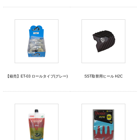
【箱売】ET-03 ロールタイプ(グレー)
SST取替用ヒール H2C