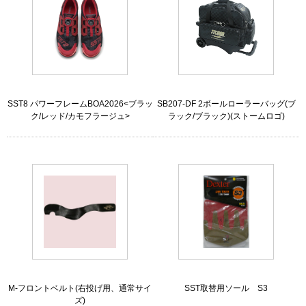
SST8 パワーフレームBOA2026<ブラッ
SB207-DF 2ボールローラーバッグ(ブ
ク/レッド/カモフラージュ>
ラック/ブラック)(ストームロゴ)
M-フロントベルト(右投げ用、通常サイ
SST取替用ソール S3
ズ)