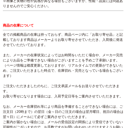
※画像と実物の色や質感が異なる場合もございますが、性能・品質には問題あ
りませんのでご安心ください。
商品の在庫について
全ての掲載商品の在庫は持っておらず、商品ページ内に「お取り寄せ品」と記
載しております商品はメーカーよりお取り寄せさせていただき、入荷後に発送
させていただいております。
また、メーカーの在庫状況によってはお時間をいただく場合や、メーカー完売
によりお品をご準備できない場合がございますことを予めご了承願います。
（ページ情報は都度更新しておりますが、リアルタイムでの更新ができないた
め、ご注文いただきました時点で、在庫切れ・完売となっている場合もござい
ます）
ご注文いただきましたのちに、ご注文承諾メールをお送りさせていただきま
す。
お取り寄せになります場合には、入荷予定日等をご案内させていただきます。
なお、メーカー在庫切れ等により商品を準備することができない場合には、ご
注文日（20時まで）の翌日（金～日のご注文の場合は翌月曜日、祝日の場合は
翌々日）にメールにて必ずご案内させていただきます。
ご案内が届かない場合には、メールの受信設定の関係により受信できていない
可能性がございますので、お手数ですがお問い合わせいただけますようお願い