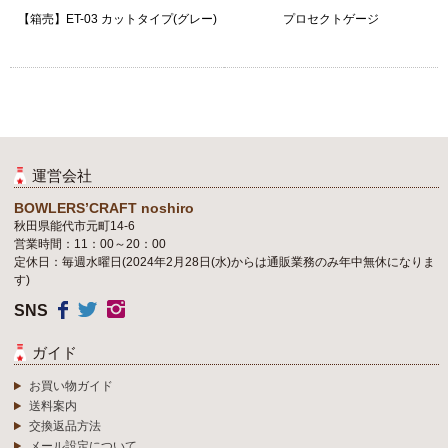
【箱売】ET-03 カットタイプ(グレー)
プロセクトゲージ
運営会社
BOWLERS’CRAFT noshiro
秋田県能代市元町14-6
営業時間：11：00～20：00
定休日：毎週水曜日(2024年2月28日(水)からは通販業務のみ年中無休になりま
す)
SNS
ガイド
お買い物ガイド
送料案内
交換返品方法
メール設定について