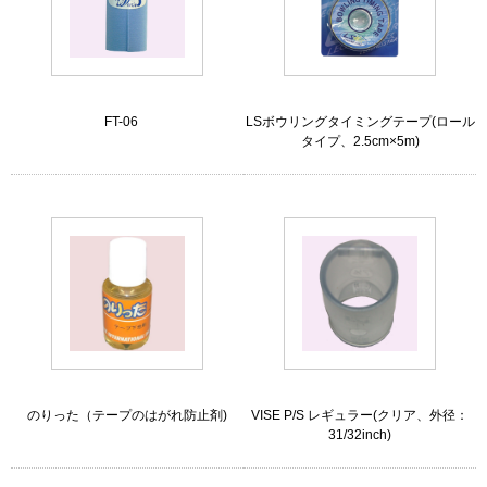
FT-06
LSボウリングタイミングテープ(ロール
タイプ、2.5cm×5m)
のりった（テープのはがれ防止剤)
VISE P/S レギュラー(クリア、外径：
31/32inch)