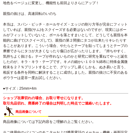
地色をベージュに変更し、機能性も前回よりさらにアップ！
親指の抜けは、高速回転のいのち
本当は、スパン・ピッチ・ホールサイズ・エッジの削り方等が完全にフィット
していれば、親指(サム)をスクイーズする必要はないのですが、現実にはボー
ルがフィットしていないと、ボールを落とすまいとして、どうしても親指を本
能的に曲げて(スクイーズして)、親指の第２間接にタコが出来たりキレたりす
ることがあります。こういう場合、やたらとテープを貼ってしまうとテープの
摩擦でさらにタコが大きくなったり傷口が広がったりします。『持ちやすく、
気持ちよく抜ける』テープが作れないものかと研究に研究を重ねてやっと誕生
したのが、キラ・キラ・テープです。キメの細かい１００％綿布に特殊金属微
粉末を２７％プリントすることで、グリップし易くしかも、ぬき易いと言う、
相反する条件を同時に解決することに成功しました。親指の抜けに不安のある
ボウラーは是非一度お試しください。
●サイズ：25mm×4m
ショップ在庫切れの場合、お取り寄せになります。
取引先品切れ、廃番終了の場合は判明した時点でご連絡いたします。
商品画像について
商品画像については下記内容をご理解の上ご覧ください。
※ご使用中のパソコンのモニターおよび携帯電話のメーカー・機種・画面設定