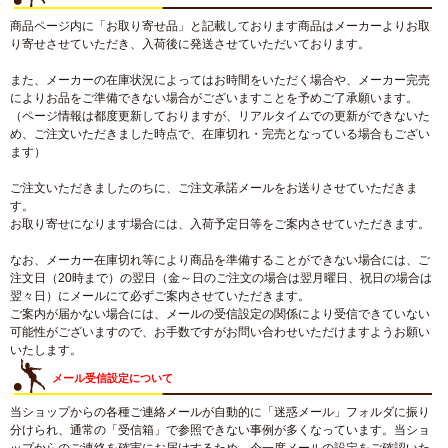
商品ページ内に「お取り寄せ品」と記載しております商品はメーカーよりお取
り寄せさせていただき、入荷後に発送させていただいております。
また、メーカーの在庫状況によってはお時間をいただく場合や、メーカー完売
によりお品をご準備できない場合がございますことを予めご了承願います。
（ページ情報は都度更新しておりますが、リアルタイムでの更新ができないた
め、ご注文いただきました時点で、在庫切れ・完売となっている場合もござい
ます）
ご注文いただきましたのちに、ご注文承諾メールをお送りさせていただきま
す。
お取り寄せになります場合には、入荷予定日等をご案内させていただきます。
なお、メーカー在庫切れ等により商品を準備することができない場合には、ご
注文日（20時まで）の翌日（金～日のご注文の場合は翌月曜日、祝日の場合は
翌々日）にメールにて必ずご案内させていただきます。
ご案内が届かない場合には、メールの受信設定の関係により受信できていない
可能性がございますので、お手数ですがお問い合わせいただけますようお願い
いたします。
メール受信設定について
当ショップからの各種ご連絡メールが自動的に「迷惑メール」フォルダに振り
分けられ、通常の「受信箱」で参照できない事例が多くなっています。当ショ