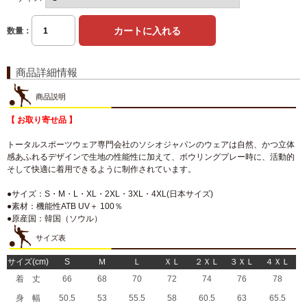
数量：
商品詳細情報
商品説明
【 お取り寄せ品 】
トータルスポーツウェア専門会社のソシオジャパンのウェアは自然、かつ立体
感あふれるデザインで生地の性能性に加えて、ボウリングプレー時に、活動的
そして快適に着用できるように制作されています。
●サイズ：S・M・L・XL・2XL・3XL・4XL(日本サイズ)
●素材：機能性ATB UV＋ 100％
●原産国：韓国（ソウル）
サイズ表
サイズ(cm)
S
Ｍ
Ｌ
ＸＬ
２ＸＬ
３ＸＬ
４ＸＬ
着 丈
66
68
70
72
74
76
78
身 幅
50.5
53
55.5
58
60.5
63
65.5