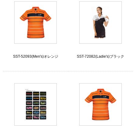
SST-52093(Men's)オレンジ
SST-72082(Ladie's)ブラック