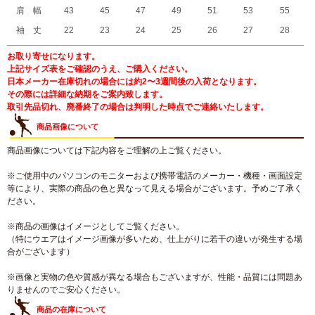
肩 幅
43
45
47
49
51
53
55
袖 丈
22
23
24
25
26
27
28
お取り寄せになります。
上記サイズ表をご確認のうえ、ご購入ください。
日本メーカー在庫切れの場合には約2〜3週間後の入荷となります。
その際には詳細な納期をご案内致します。
取引先品切れ、廃番終了の場合は判明した時点でご連絡いたします。
商品画像について
商品画像については下記内容をご理解の上ご覧ください。
※ご使用中のパソコンのモニターおよび携帯電話のメーカー・機種・画面設定
等により、実際の商品の色と異なって見える場合がございます。予めご了承く
ださい。
※商品の画像はイメージとしてご覧ください。
（特にウエアはイメージ画像が多いため、仕上がりに若干の違いが発生する場
合がございます）
※画像と実物の色や質感が異なる場合もございますが、性能・品質には問題あ
りませんのでご安心ください。
商品の在庫について