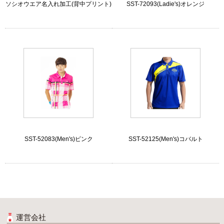
ソシオウエア名入れ加工(背中プリント)
SST-72093(Ladie's)オレンジ
SST-52083(Men's)ピンク
SST-52125(Men's)コバルト
運営会社