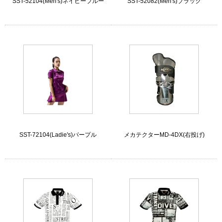
SST-52104(Men's)ネイビーブルー
SST-52082(Men's)ブラック
SST-72104(Ladie's)パープル
メカテクターMD-4DX(右投げ)