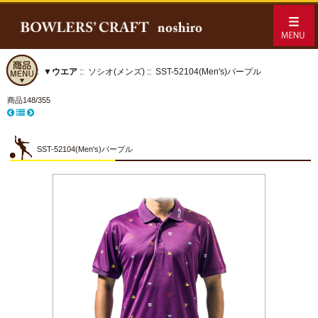
ホーム
::
▼ウエア
::
ソシオ(メンズ)
:: SST-52104(Men's)パープル
商品148/355
SST-52104(Men's)パープル