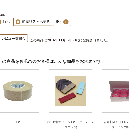
4/4
この商品は2016年11月14日(月)に登録されました。
この商品をお求めのお客様はこんな商品もお求めです。
TT-25
SST取替用ヒール H2LE(リーディン
【箱売】MUELLER
グエッジ)
ープ・ピンク(6