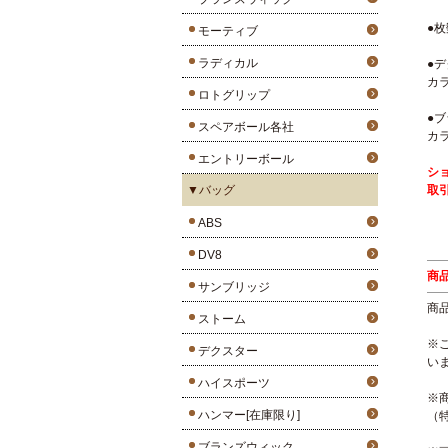
●枚
モーティブ
ラディカル
●デ
カ
ロトグリップ
●ブ
スペアボール各社
カ
エントリーボール
シ
▼バッグ
取
ABS
DV8
商
サンブリッジ
商
ストーム
※
デクスター
い
ハイスポーツ
※
ハンマー[在庫限り]
（
ブランズウィック