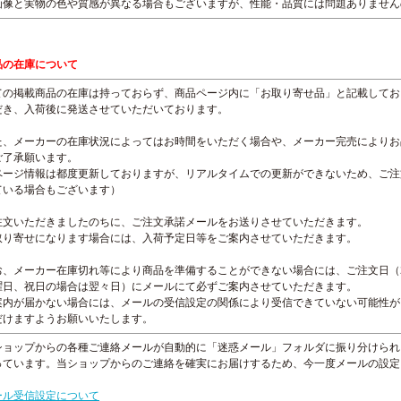
画像と実物の色や質感が異なる場合もございますが、性能・品質には問題ありません
品の在庫について
ての掲載商品の在庫は持っておらず、商品ページ内に「お取り寄せ品」と記載してお
だき、入荷後に発送させていただいております。
た、メーカーの在庫状況によってはお時間をいただく場合や、メーカー完売によりお
ご了承願います。
ページ情報は都度更新しておりますが、リアルタイムでの更新ができないため、ご注
ている場合もございます）
注文いただきましたのちに、ご注文承諾メールをお送りさせていただきます。
取り寄せになります場合には、入荷予定日等をご案内させていただきます。
お、メーカー在庫切れ等により商品を準備することができない場合には、ご注文日（
曜日、祝日の場合は翌々日）にメールにて必ずご案内させていただきます。
案内が届かない場合には、メールの受信設定の関係により受信できていない可能性が
だけますようお願いいたします。
ショップからの各種ご連絡メールが自動的に「迷惑メール」フォルダに振り分けられ
っています。当ショップからのご連絡を確実にお届けするため、今一度メールの設定
。
ール受信設定について