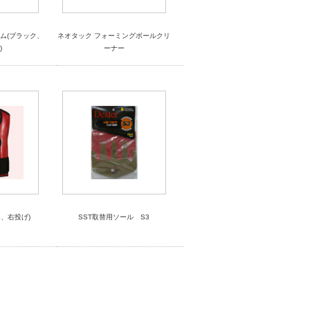
ム(ブラック、
ネオタック フォーミングボールクリ
)
ーナー
、右投げ)
SST取替用ソール S3