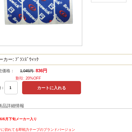
カー: ﾌﾞﾗﾝｽﾞｳｨｯｸ
836円
売価格：
1,045円
割引: 20%OFF
量：
商品詳細情報
26/6月下旬メーカー入り
でに切れてる即戦力テープのブランドバージョン