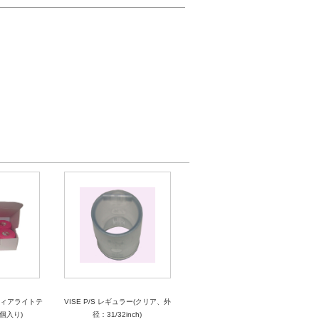
ティアライトテ
VISE P/S レギュラー(クリア、外
個入り)
径：31/32inch)