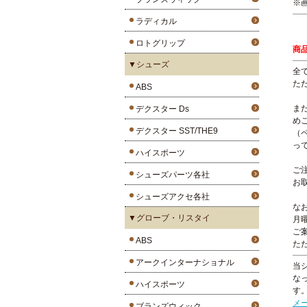
※
ラディカル
ロトグリップ
商
▼シューズ
全
た
ABS
ま
デクスター Ds
め
デクスター SST/THE9
（
っ
ハイスポーツ
ご
シューズパーツ各社
お
シューズアクセ各社
な
▼グローブ・リスタイ
月
ご
ABS
た
アークインターナショナル
当
な
ハイスポーツ
す
メ
ブランズウィック