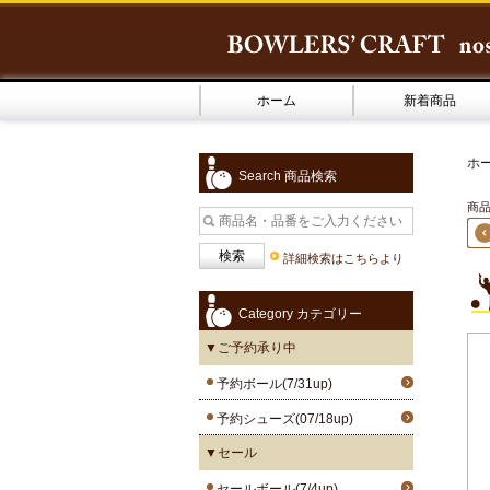
ホーム
新着商品
ホ
Search 商品検索
商品
詳細検索はこちらより
Category カテゴリー
▼ご予約承り中
予約ボール(7/31up)
予約シューズ(07/18up)
▼セール
セールボール(7/4up)