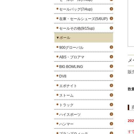
セールバッグ(7/4up)
在庫・セールシューズ(5/6UP)
セールその他(9/15up)
▼ボール
900グローバル
ABS・プロアマ
メー
BIG BOWLING
販
DV8
エボナイト
数
ストーム
トラック
ハイスポーツ
20
ハンマー
す
ブランズウィック