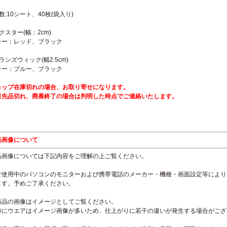
数:10シート、40枚(袋入り)
クスター(幅：2cm)
ラー：レッド、ブラック
ランズウィック(幅2.5cm)
ラー：ブルー、ブラック
ョップ在庫切れの場合、お取り寄せになります。
引先品切れ、廃番終了の場合は判明した時点でご連絡いたします。
品画像について
品画像については下記内容をご理解の上ご覧ください。
ご使用中のパソコンのモニターおよび携帯電話のメーカー・機種・画面設定等により
ます。予めご了承ください。
商品の画像はイメージとしてご覧ください。
特にウエアはイメージ画像が多いため、仕上がりに若干の違いが発生する場合がござ