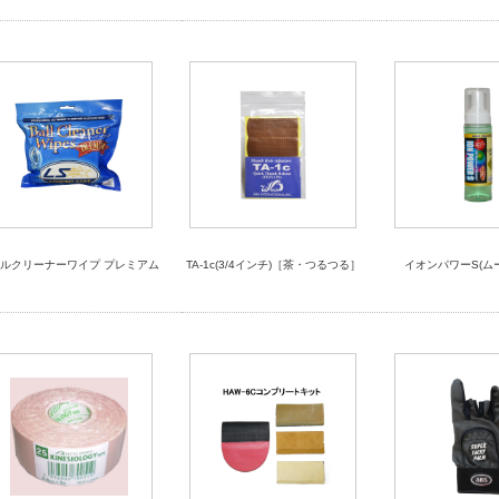
ルクリーナーワイプ プレミアム
TA-1c(3/4インチ)［茶・つるつる］
イオンパワーS(ム