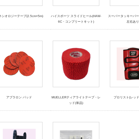
ネシオロジーテープ(2.5cm×5m)
ハイスポーツ スライドヒール(HAW-
スーパータッキーパー
6C・コンプリートキット)
左右あり
アブラロン パッド
MUELLERティアライトテープ・レ
プロリスト(レッド
ッド(単品)