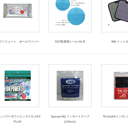
ブソリュート ボールワイパー
SST取替用ヒール H1-R
BW ドット
オンパワーSワイピングクロスEX
Special HQ インサートテープ
TA-2e(3/4インチ
PLUS
(1/2inch)