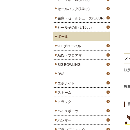
セールバッグ(7/4up)
在庫・セールシューズ(5/6UP)
セールその他(9/15up)
▼ボール
900グローバル
ABS・プロアマ
メー
BIG BOWLING
販
DV8
エボナイト
数
ストーム
トラック
ハイスポーツ
ハンマー
ブランズウィック