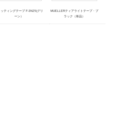
ッティングテープ F-3N25(グリ
MUELLERティアライトテープ・ブ
ーン）
ラック（単品）