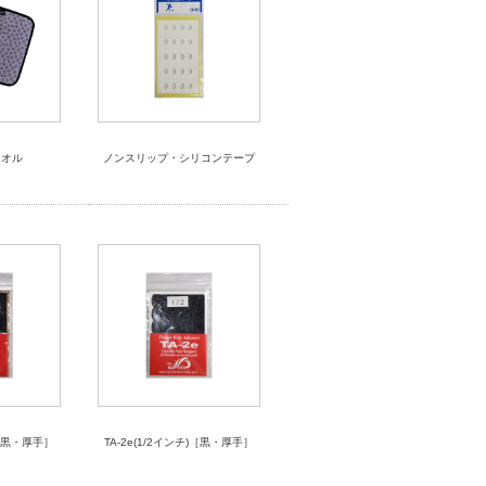
タオル
ノンスリップ・シリコンテープ
)［黒・厚手］
TA-2e(1/2インチ)［黒・厚手］