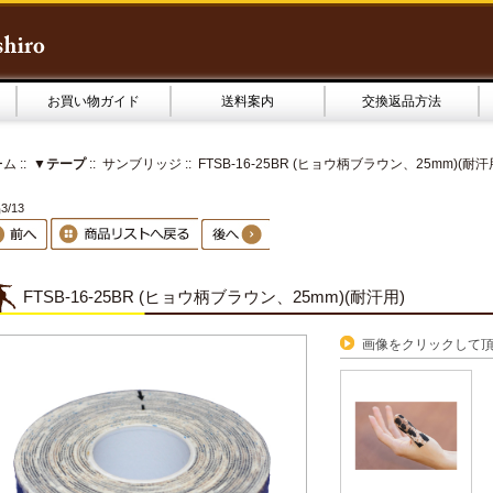
お買い物ガイド
送料案内
交換返品方法
ーム
::
▼テープ
::
サンブリッジ
:: FTSB-16-25BR (ヒョウ柄ブラウン、25mm)(耐汗
3/13
FTSB-16-25BR (ヒョウ柄ブラウン、25mm)(耐汗用)
画像をクリックして