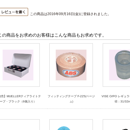
この商品は2016年09月16日(金)に登録されました。
この商品をお求めのお客様はこんな商品もお求めです。
箱売】MUELLERティアライトテ
フィッティングテープ F-225(ベージ
VISE O/PO レギ
ープ・ブラック（6個入り）
ュ)
径：31/32in