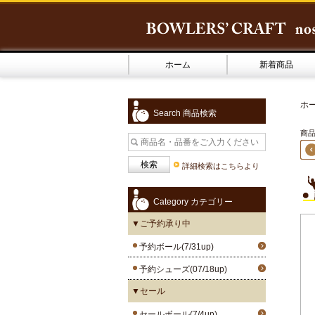
ホーム
新着商品
ホ
Search 商品検索
商品
詳細検索はこちらより
Category カテゴリー
▼ご予約承り中
予約ボール(7/31up)
予約シューズ(07/18up)
▼セール
セールボール(7/4up)