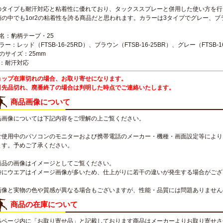
のタイプも耐汗対応と粘着性に優れており、タックススプレーと併用した使い方を行
類の中でも1or2の粘着性を誇る商品だと思われます。カラーは3タイプでグレー、ブ
品名：豹柄テープ・25
ラー：レッド（FTSB-16-25RD）、ブラウン（FTSB-16-25BR）、グレー（FTSB-16
のサイズ：25mm
糊：耐汗対応
ョップ在庫切れの場合、お取り寄せになります。
引先品切れ、廃番終了の場合は判明した時点でご連絡いたします。
商品画像について
品画像については下記内容をご理解の上ご覧ください。
ご使用中のパソコンのモニターおよび携帯電話のメーカー・機種・画面設定等により
ます。予めご了承ください。
商品の画像はイメージとしてご覧ください。
特にウエアはイメージ画像が多いため、仕上がりに若干の違いが発生する場合がござ
画像と実物の色や質感が異なる場合もございますが、性能・品質には問題ありません
商品の在庫について
品ページ内に「お取り寄せ品」と記載しております商品はメーカーよりお取り寄せさ