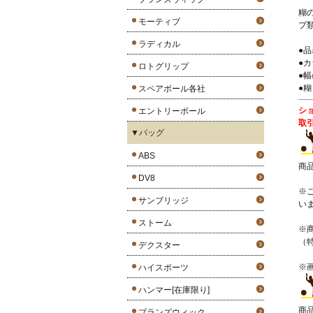
糊
モーティブ
プ
ラディカル
●
●カ
ロトグリップ
●幅
●
スペアボール各社
シ
エントリーボール
取
▼バッグ
ABS
商
DV8
※
サンブリッジ
い
ストーム
※
（
デクスター
※
ハイスポーツ
ハンマー[在庫限り]
商
ブランズウィック