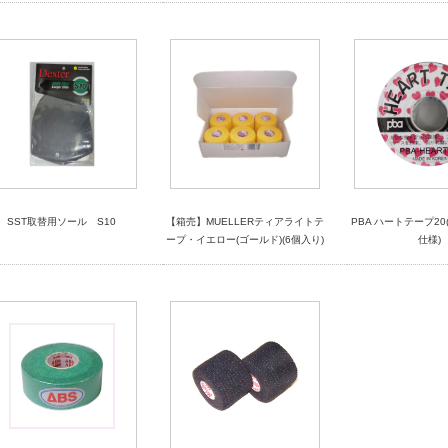
SST取替用ソール S10
【箱売】MUELLERティアライトテ
PBA ハートテープ20
ープ・イエロー(ゴールド)(6個入り)
仕様)