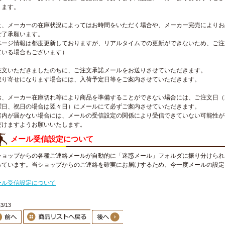
ります。
た、メーカーの在庫状況によってはお時間をいただく場合や、メーカー完売によりお
ご了承願います。
ページ情報は都度更新しておりますが、リアルタイムでの更新ができないため、ご注
ている場合もございます）
注文いただきましたのちに、ご注文承諾メールをお送りさせていただきます。
取り寄せになります場合には、入荷予定日等をご案内させていただきます。
お、メーカー在庫切れ等により商品を準備することができない場合には、ご注文日（
曜日、祝日の場合は翌々日）にメールにて必ずご案内させていただきます。
案内が届かない場合には、メールの受信設定の関係により受信できていない可能性が
だけますようお願いいたします。
メール受信設定について
ショップからの各種ご連絡メールが自動的に「迷惑メール」フォルダに振り分けられ
っています。当ショップからのご連絡を確実にお届けするため、今一度メールの設定
。
ール受信設定について
3/13