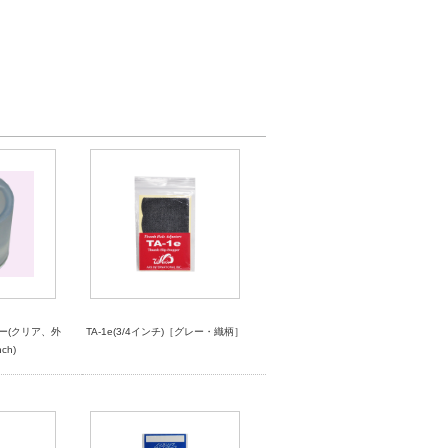
ュラー(クリア、外
TA-1e(3/4インチ)［グレー・織柄］
ch)