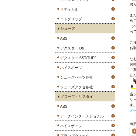
お
ラディカル
ま
ロトグリップ
め
（
▼シューズ
っ
ABS
ご
お
デクスター Ds
デクスター SST/THE9
な
月
ハイスポーツ
ご
た
シューズパーツ各社
シューズアクセ各社
当
▼グローブ・リスタイ
な
す
ABS
メ
アークインターナショナル
商品
ハイスポーツ
ブランズウィック