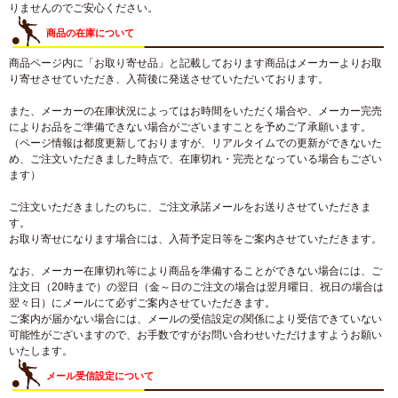
りませんのでご安心ください。
商品の在庫について
商品ページ内に「お取り寄せ品」と記載しております商品はメーカーよりお取
り寄せさせていただき、入荷後に発送させていただいております。
また、メーカーの在庫状況によってはお時間をいただく場合や、メーカー完売
によりお品をご準備できない場合がございますことを予めご了承願います。
（ページ情報は都度更新しておりますが、リアルタイムでの更新ができないた
め、ご注文いただきました時点で、在庫切れ・完売となっている場合もござい
ます）
ご注文いただきましたのちに、ご注文承諾メールをお送りさせていただきま
す。
お取り寄せになります場合には、入荷予定日等をご案内させていただきます。
なお、メーカー在庫切れ等により商品を準備することができない場合には、ご
注文日（20時まで）の翌日（金～日のご注文の場合は翌月曜日、祝日の場合は
翌々日）にメールにて必ずご案内させていただきます。
ご案内が届かない場合には、メールの受信設定の関係により受信できていない
可能性がございますので、お手数ですがお問い合わせいただけますようお願い
いたします。
メール受信設定について