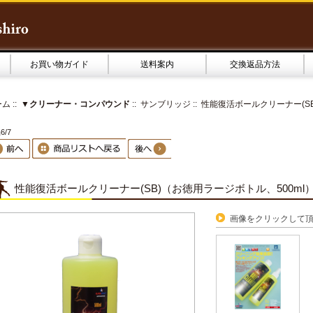
お買い物ガイド
送料案内
交換返品方法
ーム
::
▼クリーナー・コンパウンド
::
サンブリッジ
:: 性能復活ボールクリーナー(S
6/7
性能復活ボールクリーナー(SB)（お徳用ラージボトル、500ml
画像をクリックして