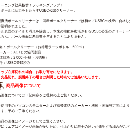
リーニング効果抜群！フッキングアップ！
うボールに活力をもたらすUSBC公認クリーナー。
能復活ボールクリーナーは、国産ボールクリーナーでは初めてUSBCの検査に合格
が証明されました。
ール表面のオイルと汚れを除去し、本来の性能を復活させるUSBC公認のクリーナー
ちろん、ボール表面に悪影響を与えることはありません。
品名：ボールクリーナー（お徳用ラージボトル、500ml）
メーカー：ACTとの協同製品
体価格：2,000円+税（お徳用）
考：USBC登録済み
ョップ在庫切れの場合、お取り寄せになります。
引先品切れ、廃番終了の場合は判明した時点でご連絡いたします。
商品画像について
品画像については下記内容をご理解の上ご覧ください。
ご使用中のパソコンのモニターおよび携帯電話のメーカー・機種・画面設定等により
ます。予めご了承ください。
商品の画像はイメージとしてご覧ください。
特にウエアはイメージ画像が多いため、仕上がりに若干の違いが発生する場合がござ