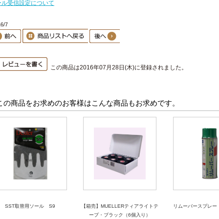
ール受信設定について
6/7
この商品は2016年07月28日(木)に登録されました。
この商品をお求めのお客様はこんな商品もお求めです。
SST取替用ソール S9
【箱売】MUELLERティアライトテ
リムーバースプレー
ープ・ブラック（6個入り）