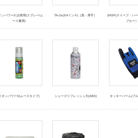
オンパワーS 詰替用(スプレー/ム
TA-2e(3/4インチ)［黒・厚手］
(HISP)スイープ・ハ
ース兼用)
ブルー
イオンパワーS(ムースタイプ)
シューズリフレッシュ大(ABS)
タッキーパーム(ブル