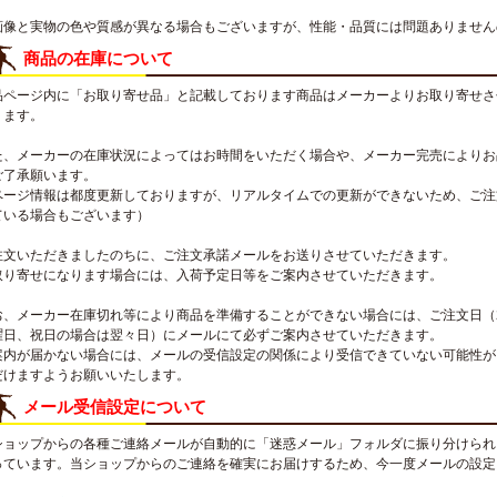
画像と実物の色や質感が異なる場合もございますが、性能・品質には問題ありません
商品の在庫について
品ページ内に「お取り寄せ品」と記載しております商品はメーカーよりお取り寄せさ
ります。
た、メーカーの在庫状況によってはお時間をいただく場合や、メーカー完売によりお
ご了承願います。
ページ情報は都度更新しておりますが、リアルタイムでの更新ができないため、ご注
ている場合もございます）
注文いただきましたのちに、ご注文承諾メールをお送りさせていただきます。
取り寄せになります場合には、入荷予定日等をご案内させていただきます。
お、メーカー在庫切れ等により商品を準備することができない場合には、ご注文日（
曜日、祝日の場合は翌々日）にメールにて必ずご案内させていただきます。
案内が届かない場合には、メールの受信設定の関係により受信できていない可能性が
だけますようお願いいたします。
メール受信設定について
ショップからの各種ご連絡メールが自動的に「迷惑メール」フォルダに振り分けられ
っています。当ショップからのご連絡を確実にお届けするため、今一度メールの設定
。