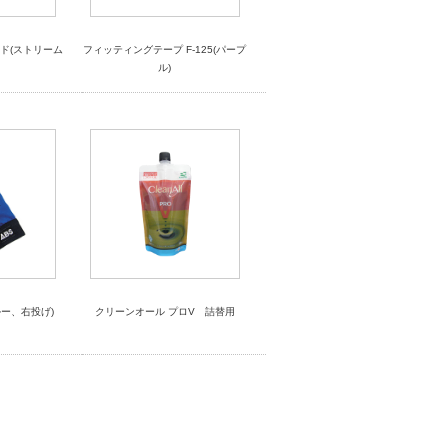
ード(ストリーム
フィッティングテープ F-125(パープ
）
ル)
ー、右投げ)
クリーンオール プロV 詰替用