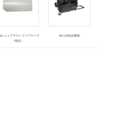
urbo シュアアウト クリアテープ
BA-1380(2個用)
（単品）