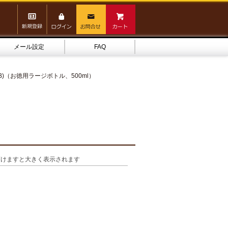
メール設定
FAQ
B)（お徳用ラージボトル、500ml）
）
頂けますと大きく表示されます