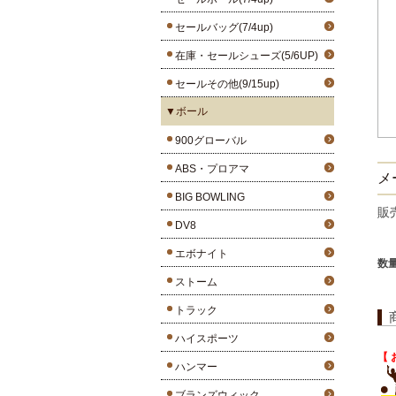
セールバッグ(7/4up)
在庫・セールシューズ(5/6UP)
セールその他(9/15up)
▼ボール
900グローバル
ABS・プロアマ
メー
BIG BOWLING
販
DV8
エボナイト
数
ストーム
トラック
ハイスポーツ
【 
ハンマー
ブランズウィック