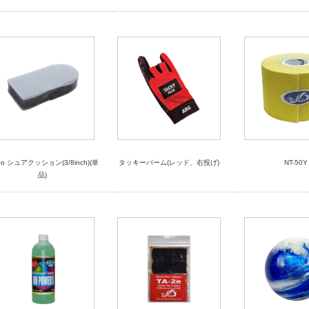
bo シュアクッション(3/8inch)(単
タッキーパーム(レッド、右投げ)
NT-50Y
品)