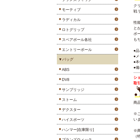
ク
モーティブ
戦
ラディカル
性
と
ロトグリップ
ボ
も
スペアボール各社
エントリーボール
●
●
▼バッグ
●本
●備
ABS
シ
DV8
取
サンブリッジ
ストーム
商
デクスター
※
い
ハイスポーツ
ハンマー[在庫限り]
※
（
ブランズウィック