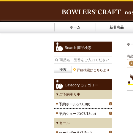
ホーム
新着商品
ホ
Search 商品検索
商品
詳細検索はこちらより
Category カテゴリー
▼ご予約承り中
予約ボール(7/31up)
予約シューズ(07/18up)
▼セール
セールボール(7/4up)