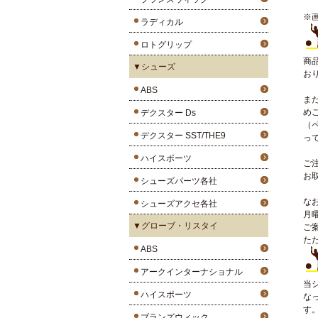
※
ラディカル
ロトグリップ
商
▼シューズ
お
ABS
ま
め
デクスター Ds
（
デクスター SST/THE9
っ
ハイスポーツ
ご
お
シューズパーツ各社
な
シューズアクセ各社
月
▼グローブ・リスタイ
ご
た
ABS
アークインターナショナル
当
ハイスポーツ
な
す
ブランズウィック