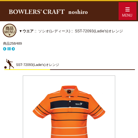
ホーム
::
▼ウエア
::
ソシオ(レディース)
:: SST-72093(Ladie's)オレンジ
商品258/489
SST-72093(Ladie's)オレンジ