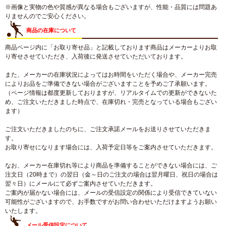
※画像と実物の色や質感が異なる場合もございますが、性能・品質には問題あ
りませんのでご安心ください。
商品の在庫について
商品ページ内に「お取り寄せ品」と記載しております商品はメーカーよりお取
り寄せさせていただき、入荷後に発送させていただいております。
また、メーカーの在庫状況によってはお時間をいただく場合や、メーカー完売
によりお品をご準備できない場合がございますことを予めご了承願います。
（ページ情報は都度更新しておりますが、リアルタイムでの更新ができないた
め、ご注文いただきました時点で、在庫切れ・完売となっている場合もござい
ます）
ご注文いただきましたのちに、ご注文承諾メールをお送りさせていただきま
す。
お取り寄せになります場合には、入荷予定日等をご案内させていただきます。
なお、メーカー在庫切れ等により商品を準備することができない場合には、ご
注文日（20時まで）の翌日（金～日のご注文の場合は翌月曜日、祝日の場合は
翌々日）にメールにて必ずご案内させていただきます。
ご案内が届かない場合には、メールの受信設定の関係により受信できていない
可能性がございますので、お手数ですがお問い合わせいただけますようお願い
いたします。
メール受信設定について