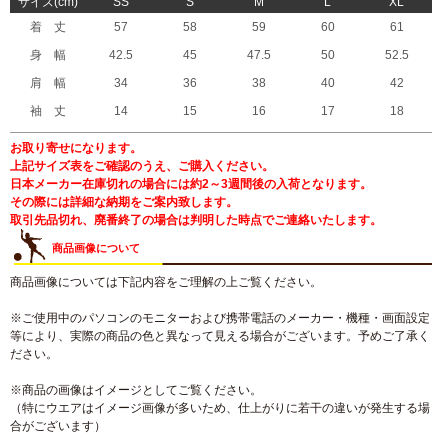
サイズ(cm)
SS
S
M
L
XL
着 丈
57
58
59
60
61
身 幅
42.5
45
47.5
50
52.5
肩 幅
34
36
38
40
42
袖 丈
14
15
16
17
18
お取り寄せになります。
上記サイズ表をご確認のうえ、ご購入ください。
日本メーカー在庫切れの場合には約2～3週間後の入荷となります。
その際には詳細な納期をご案内致します。
取引先品切れ、廃番終了の場合は判明した時点でご連絡いたします。
商品画像について
商品画像については下記内容をご理解の上ご覧ください。
※ご使用中のパソコンのモニターおよび携帯電話のメーカー・機種・画面設定
等により、実際の商品の色と異なって見える場合がございます。予めご了承く
ださい。
※商品の画像はイメージとしてご覧ください。
（特にウエアはイメージ画像が多いため、仕上がりに若干の違いが発生する場
合がございます）