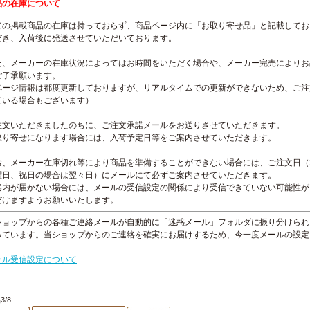
品の在庫について
ての掲載商品の在庫は持っておらず、商品ページ内に「お取り寄せ品」と記載してお
だき、入荷後に発送させていただいております。
た、メーカーの在庫状況によってはお時間をいただく場合や、メーカー完売によりお
ご了承願います。
ページ情報は都度更新しておりますが、リアルタイムでの更新ができないため、ご注
ている場合もございます）
注文いただきましたのちに、ご注文承諾メールをお送りさせていただきます。
取り寄せになります場合には、入荷予定日等をご案内させていただきます。
お、メーカー在庫切れ等により商品を準備することができない場合には、ご注文日（
曜日、祝日の場合は翌々日）にメールにて必ずご案内させていただきます。
案内が届かない場合には、メールの受信設定の関係により受信できていない可能性が
だけますようお願いいたします。
ショップからの各種ご連絡メールが自動的に「迷惑メール」フォルダに振り分けられ
っています。当ショップからのご連絡を確実にお届けするため、今一度メールの設定
。
ール受信設定について
3/8