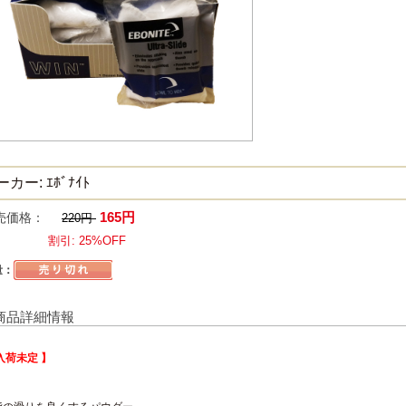
カー: ｴﾎﾞﾅｲﾄ
165円
売価格：
220円
割引: 25%OFF
量：
商品詳細情報
入荷未定 】