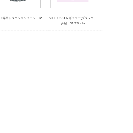
HE9専用トラクションソール T2
VISE O/PO レギュラー(ブラック、
外径：31/32inch)