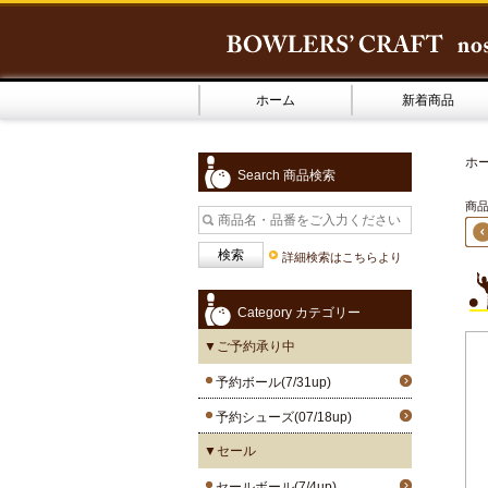
ホーム
新着商品
ホ
Search 商品検索
商品
詳細検索はこちらより
Category カテゴリー
▼ご予約承り中
予約ボール(7/31up)
予約シューズ(07/18up)
▼セール
セールボール(7/4up)