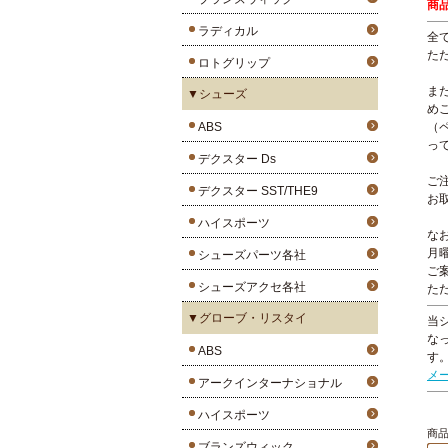
商
ラディカル
全
た
ロトグリップ
ま
▼シューズ
め
ABS
（
っ
デクスター Ds
ご
デクスター SST/THE9
お
ハイスポーツ
な
月
シューズパーツ各社
ご
シューズアクセ各社
た
▼グローブ・リスタイ
当
な
ABS
す
メ
アークインターナショナル
ハイスポーツ
商品
ブランズウィック