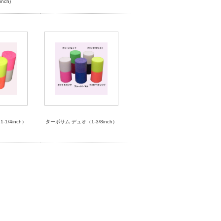
nch)
1/4inch）
ターボサム デュオ（1-3/8inch）