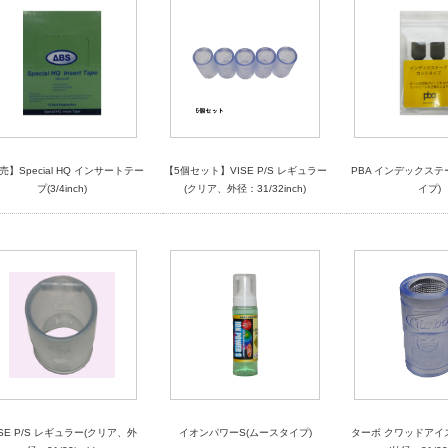
売】Special HQ インサートテー
【5個セット】VISE P/S レギュラー
PBA インデックステ
プ(3/4inch)
(クリア、外径：31/32inch)
イプ)
ISE P/S レギュラー(クリア、外
イオンパワーS(ムースタイプ)
ターボ クワッドアイ