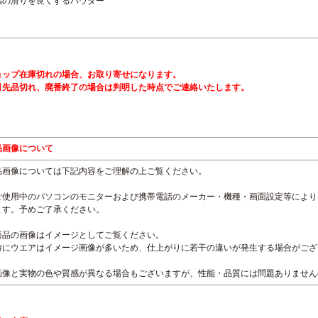
指の滑りを良くするパウダー
ョップ在庫切れの場合、お取り寄せになります。
引先品切れ、廃番終了の場合は判明した時点でご連絡いたします。
品画像について
品画像については下記内容をご理解の上ご覧ください。
ご使用中のパソコンのモニターおよび携帯電話のメーカー・機種・画面設定等により
ます。予めご了承ください。
商品の画像はイメージとしてご覧ください。
特にウエアはイメージ画像が多いため、仕上がりに若干の違いが発生する場合がござ
画像と実物の色や質感が異なる場合もございますが、性能・品質には問題ありません