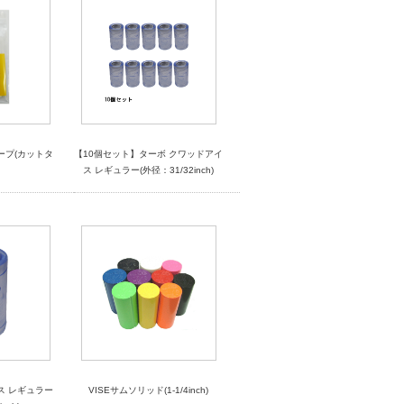
ープ(カットタ
【10個セット】ターボ クワッドアイ
ス レギュラー(外径：31/32inch)
ス レギュラー
VISEサムソリッド(1-1/4inch)