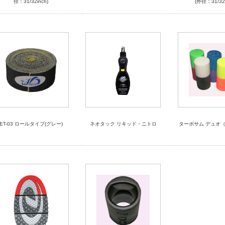
径：31/32inch)
(外径：31/32i
ET-03 ロールタイプ(グレー)
ネオタック リキッド・ニトロ
ターボサム デュオ（1-