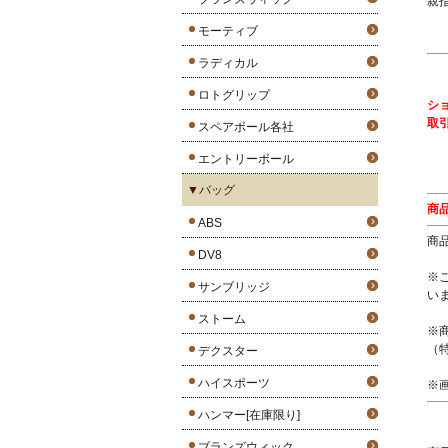
親
モーティブ
ラディカル
ロトグリップ
シ
取
スペアボール各社
エントリーボール
▼バッグ
商
ABS
商
DV8
※
サンブリッジ
い
ストーム
※
（
デクスター
ハイスポーツ
※
ハンマー[在庫限り]
ブランズウィック