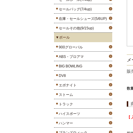
セールバッグ(7/4up)
在庫・セールシューズ(5/6UP)
セールその他(9/15up)
▼ボール
900グローバル
ABS・プロアマ
メー
BIG BOWLING
販
DV8
エボナイト
数
ストーム
トラック
ハイスポーツ
【 
ハンマー
ブランズウィック