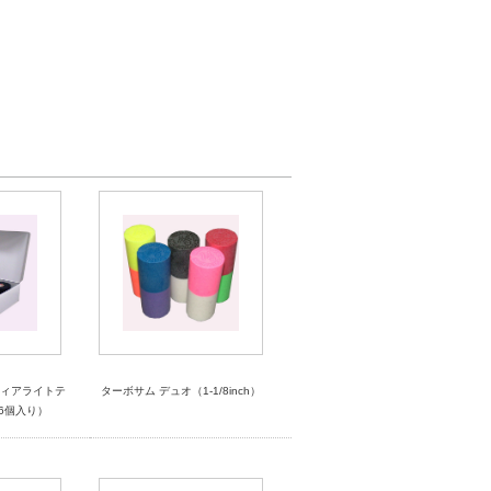
ティアライトテ
ターボサム デュオ（1-1/8inch）
6個入り）