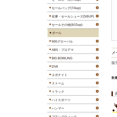
セールバッグ(7/4up)
在庫・セールシューズ(5/6UP)
セールその他(9/15up)
▼ボール
900グローバル
ABS・プロアマ
メー
BIG BOWLING
販
DV8
エボナイト
数
ストーム
トラック
ハイスポーツ
ハンマー
ブランズウィック