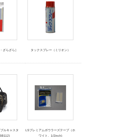
［灰・ざらざら］
タックスプレー（ミリオン）
ダブルキャスタ
LSプレミアムボウラーズテープ（ホ
B112)
ワイト、1/2inch)