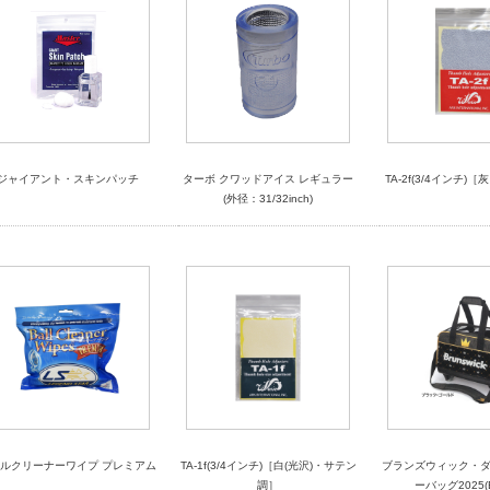
ジャイアント・スキンパッチ
ターボ クワッドアイス レギュラー
TA-2f(3/4インチ)
(外径：31/32inch)
ルクリーナーワイプ プレミアム
TA-1f(3/4インチ)［白(光沢)・サテン
ブランズウィック・
調］
ーバッグ2025(B