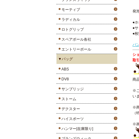
モーティブ
発
ラディカル
●
●サ
ロトグリップ
●枚
スペアボール各社
パ
エントリーボール
シ
▼バッグ
取
ABS
DV8
商
サンブリッジ
※
い
ストーム
※
デクスター
（
ハイスポーツ
※
ハンマー[在庫限り]
ブランズウィック