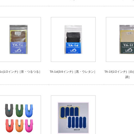
-1c(1/2インチ)［茶・つるつる］
TA-1d(3/4インチ)［黒・ウレタン］
TA-1f(1/2インチ)［
調］