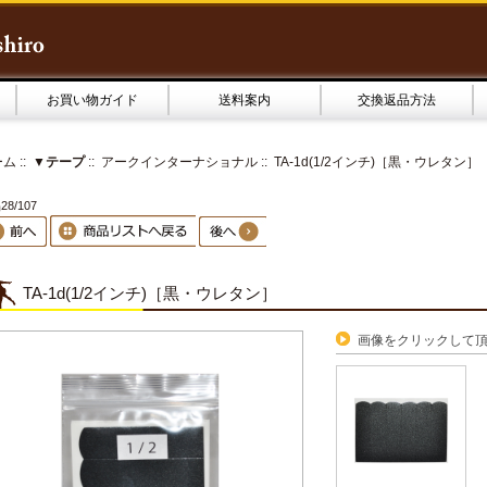
お買い物ガイド
送料案内
交換返品方法
ーム
::
▼テープ
::
アークインターナショナル
:: TA-1d(1/2インチ)［黒・ウレタン］
8/107
TA-1d(1/2インチ)［黒・ウレタン］
画像をクリックして