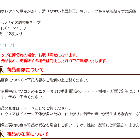
泡ウレタンで厚みがあり、滑りやすい表面加工。薄いテープを何枚も貼らずに調整、
ホールサイズ調整用テープ
イズ：1/2インチ
数：12枚入り
ンフレット
ョップ在庫切れの場合、お取り寄せになります。
引先品切れ、廃番終了の場合は判明した時点でご連絡いたします。
商品画像について
品画像については下記内容をご理解の上ご覧ください。
ご使用中のパソコンのモニターおよび携帯電話のメーカー・機種・画面設定等により
ます。予めご了承ください。
商品の画像はイメージとしてご覧ください。
特にウエアはイメージ画像が多いため、仕上がりに若干の違いが発生する場合がござ
画像と実物の色や質感が異なる場合もございますが、性能・品質には問題ありません
商品の在庫について