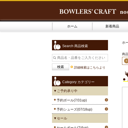
ホーム
新着商品
ホ
Search 商品検索
商品2
詳細検索はこちらより
Category カテゴリー
▼ご予約承り中
予約ボール(7/31up)
予約シューズ(07/18up)
▼セール
セールボール(7/4up)