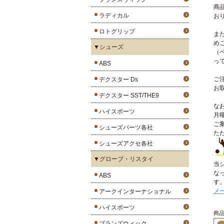
商
ラディカル
お
ロトグリップ
ま
め
▼シューズ
（
っ
ABS
ご
デクスター Ds
お
デクスター SST/THE9
な
ハイスポーツ
月
ご
シューズパーツ各社
た
シューズアクセ各社
▼グローブ・リスタイ
当
な
ABS
す
メ
アークインターナショナル
ハイスポーツ
商品2
ブランズウィック