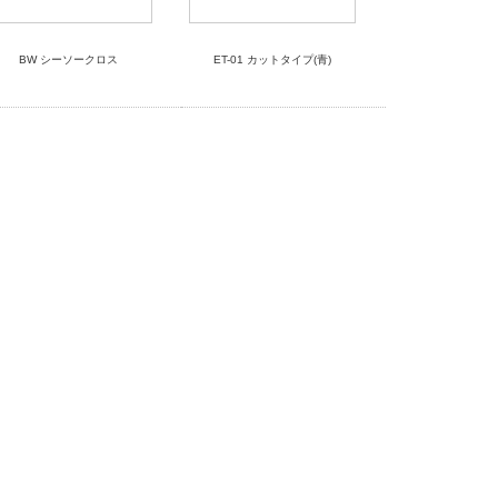
BW シーソークロス
ET-01 カットタイプ(青)