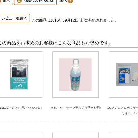
この商品は2015年09月12日(土)に登録されました。
この商品をお求めのお客様はこんな商品もお求めです。
-1a(1/2インチ)［黒・つるつる］
とれった（テープ等のノリ落とし剤)
LSプレミアムボウラ
ワイト、1in