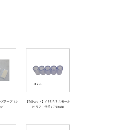
ーズテープ（ホ
【5個セット】VISE P/S スモール
ch)
(クリア、外径：7/8inch)