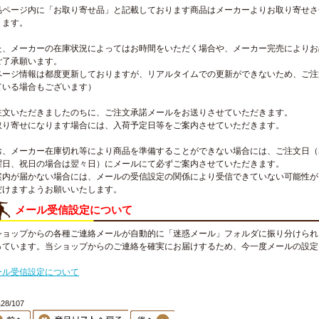
品ページ内に「お取り寄せ品」と記載しております商品はメーカーよりお取り寄せさ
ります。
た、メーカーの在庫状況によってはお時間をいただく場合や、メーカー完売によりお
ご了承願います。
ページ情報は都度更新しておりますが、リアルタイムでの更新ができないため、ご注
ている場合もございます）
注文いただきましたのちに、ご注文承諾メールをお送りさせていただきます。
取り寄せになります場合には、入荷予定日等をご案内させていただきます。
お、メーカー在庫切れ等により商品を準備することができない場合には、ご注文日（
曜日、祝日の場合は翌々日）にメールにて必ずご案内させていただきます。
案内が届かない場合には、メールの受信設定の関係により受信できていない可能性が
だけますようお願いいたします。
メール受信設定について
ショップからの各種ご連絡メールが自動的に「迷惑メール」フォルダに振り分けられ
っています。当ショップからのご連絡を確実にお届けするため、今一度メールの設定
。
ール受信設定について
8/107