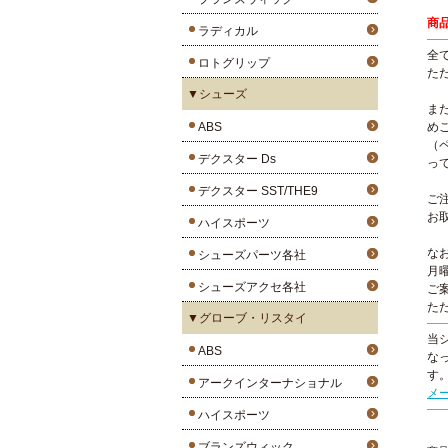
商
ラディカル
全
ロトグリップ
た
▼シューズ
ま
ABS
め
（
デクスター Ds
っ
デクスター SST/THE9
ご
お
ハイスポーツ
な
シューズパーツ各社
月
シューズアクセ各社
ご
た
▼グローブ・リスタイ
当
ABS
な
す
アークインターナショナル
メ
ハイスポーツ
ブランズウィック