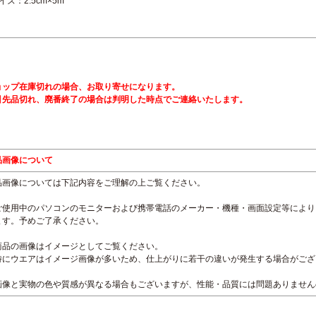
イズ：2.5cm×5m
ョップ在庫切れの場合、お取り寄せになります。
引先品切れ、廃番終了の場合は判明した時点でご連絡いたします。
品画像について
品画像については下記内容をご理解の上ご覧ください。
ご使用中のパソコンのモニターおよび携帯電話のメーカー・機種・画面設定等により
ます。予めご了承ください。
商品の画像はイメージとしてご覧ください。
特にウエアはイメージ画像が多いため、仕上がりに若干の違いが発生する場合がござ
画像と実物の色や質感が異なる場合もございますが、性能・品質には問題ありません