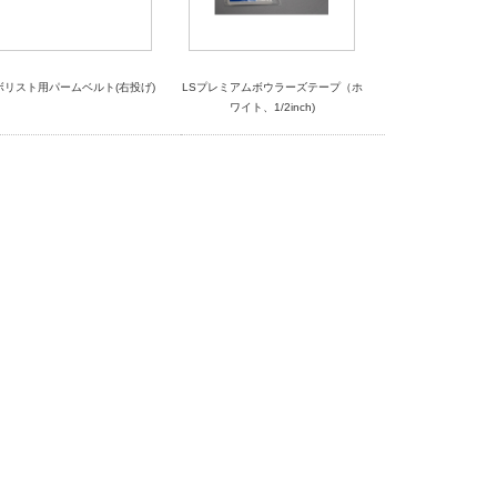
ボリスト用パームベルト(右投げ)
LSプレミアムボウラーズテープ（ホ
ワイト、1/2inch)