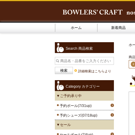
ホーム
新着商品
ホ
Search 商品検索
商品
詳細検索はこちらより
Category カテゴリー
▼ご予約承り中
予約ボール(7/31up)
予約シューズ(07/18up)
▼セール
セールボール(7/4up)