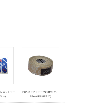
プレカットテー
PBA キラキラテープ25(耐汗用、
5cm)
PBA-KIRAKIRA25)