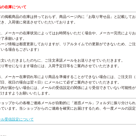
品の在庫について
ての掲載商品の在庫は持っておらず、商品ページ内に「お取り寄せ品」と記載してお
だき、入荷後に発送させていただいております。
た、メーカーの在庫状況によってはお時間をいただく場合や、メーカー完売によりお
ご了承願います。
ページ情報は都度更新しておりますが、リアルタイムでの更新ができないため、ご注
ている場合もございます）
注文いただきましたのちに、ご注文承諾メールをお送りさせていただきます。
取り寄せになります場合には、入荷予定日等をご案内させていただきます。
お、メーカー在庫切れ等により商品を準備することができない場合には、ご注文日（
曜日、祝日の場合は翌々日）にメールにて必ずご案内させていただきます。
案内が届かない場合には、メールの受信設定の関係により受信できていない可能性が
だけますようお願いいたします。
ショップからの各種ご連絡メールが自動的に「迷惑メール」フォルダに振り分けられ
っています。当ショップからのご連絡を確実にお届けするため、今一度メールの設定
。
ール受信設定について