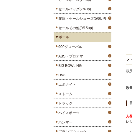
セールバッグ(7/4up)
在庫・セールシューズ(5/6UP)
セールその他(9/15up)
▼ボール
900グローバル
ABS・プロアマ
メー
BIG BOWLING
販
DV8
エボナイト
数
ストーム
トラック
ハイスポーツ
入荷
レ
ハンマー
ブランズウィック