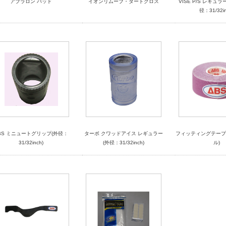
アブラロン パッド
イオンリムーブ・ダートクロス
VISE P/S レギュ
径：31/32in
BS ミニュートグリップ(外径：
ターボ クワッドアイス レギュラー
フィッティングテープ F
31/32inch)
(外径：31/32inch)
ル)