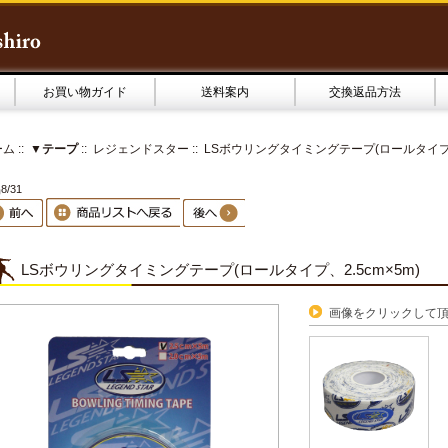
お買い物ガイド
送料案内
交換返品方法
ーム
::
▼テープ
::
レジェンドスター
:: LSボウリングタイミングテープ(ロールタイプ、2
8/31
LSボウリングタイミングテープ(ロールタイプ、2.5cm×5m)
画像をクリックして