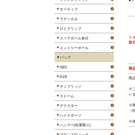
●サ
モーティブ
ラディカル
ロトグリップ
シ
スペアボール各社
取
エントリーボール
▼バッグ
ABS
商
DV8
商
サンブリッジ
※
い
ストーム
※
デクスター
（
ハイスポーツ
※
ハンマー[在庫限り]
ブランズウィック