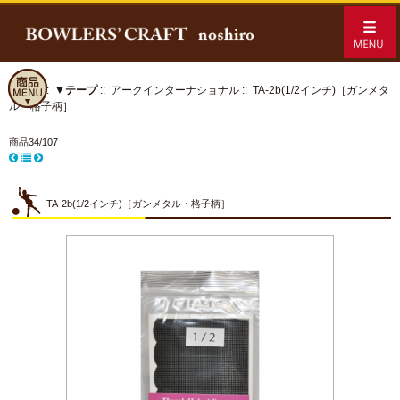
ホーム
::
▼テープ
::
アークインターナショナル
:: TA-2b(1/2インチ)［ガンメタ
ル・格子柄］
商品34/107
TA-2b(1/2インチ)［ガンメタル・格子柄］