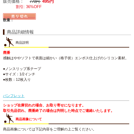
495円
販売価格：
770円
割引: 36%OFF
数量：
商品詳細情報
商品説明
廃番
感触はややソフトで表面は細かい（格子状）エンボス仕上げのシリコン素材。
●ノンスリップ系テープ
●サイズ：1/2インチ
●枚数：12枚入り
パンフレット
ショップ在庫切れの場合、お取り寄せになります。
取引先品切れ、廃番終了の場合は判明した時点でご連絡いたします。
商品画像について
商品画像については下記内容をご理解の上ご覧ください。