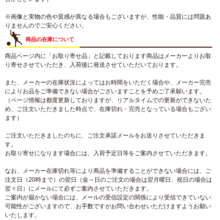
※画像と実物の色や質感が異なる場合もございますが、性能・品質には問題あ
りませんのでご安心ください。
商品の在庫について
商品ページ内に「お取り寄せ品」と記載しております商品はメーカーよりお取
り寄せさせていただき、入荷後に発送させていただいております。
また、メーカーの在庫状況によってはお時間をいただく場合や、メーカー完売
によりお品をご準備できない場合がございますことを予めご了承願います。
（ページ情報は都度更新しておりますが、リアルタイムでの更新ができないた
め、ご注文いただきました時点で、在庫切れ・完売となっている場合もござい
ます）
ご注文いただきましたのちに、ご注文承諾メールをお送りさせていただきま
す。
お取り寄せになります場合には、入荷予定日等をご案内させていただきます。
なお、メーカー在庫切れ等により商品を準備することができない場合には、ご
注文日（20時まで）の翌日（金～日のご注文の場合は翌月曜日、祝日の場合は
翌々日）にメールにて必ずご案内させていただきます。
ご案内が届かない場合には、メールの受信設定の関係により受信できていない
可能性がございますので、お手数ですがお問い合わせいただけますようお願い
いたします。