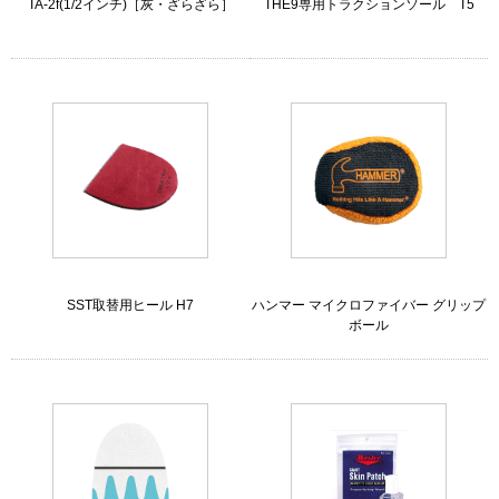
TA-2f(1/2インチ)［灰・ざらざら］
THE9専用トラクションソール T5
SST取替用ヒール H7
ハンマー マイクロファイバー グリップ
ボール