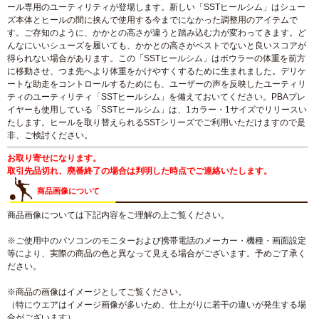
ール専用のユーティリティが登場します。新しい「SSTヒールシム」はシュー
ズ本体とヒールの間に挟んで使用する今までになかった調整用のアイテムで
す。ご存知のように、かかとの高さが違うと踏み込む力が変わってきます。ど
んなにいいシューズを履いても、かかとの高さがベストでないと良いスコアが
得られない場合があります。この「SSTヒールシム」はボウラーの体重を前方
に移動させ、つま先へより体重をかけやすくするために生まれました。デリケ
ートな助走をコントロールするためにも、ユーザーの声を反映したユーティリ
ティのユーティリティ「SSTヒールシム」を備えておいてください。PBAプレ
イヤーも使用している「SSTヒールシム」は、1カラー・1サイズでリリースい
たします。ヒールを取り替えられるSSTシリーズでご利用いただけますので是
非、ご検討ください。
お取り寄せになります。
取引先品切れ、廃番終了の場合は判明した時点でご連絡いたします。
商品画像について
商品画像については下記内容をご理解の上ご覧ください。
※ご使用中のパソコンのモニターおよび携帯電話のメーカー・機種・画面設定
等により、実際の商品の色と異なって見える場合がございます。予めご了承く
ださい。
※商品の画像はイメージとしてご覧ください。
（特にウエアはイメージ画像が多いため、仕上がりに若干の違いが発生する場
合がございます）