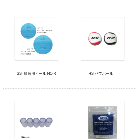
SST取替用ヒール H1-R
HS パフボール