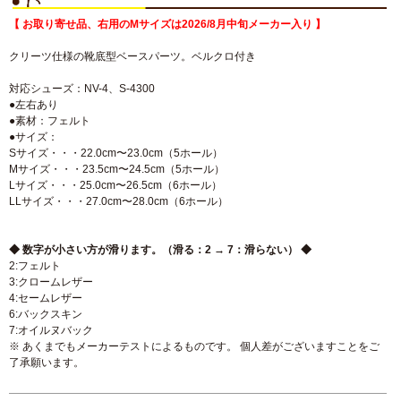
【 お取り寄せ品、右用のMサイズは2026/8月中旬メーカー入り 】
クリーツ仕様の靴底型ベースパーツ。ベルクロ付き
対応シューズ：NV-4、S-4300
●左右あり
●素材：フェルト
●サイズ：
Sサイズ・・・22.0cm〜23.0cm（5ホール）
Mサイズ・・・23.5cm〜24.5cm（5ホール）
Lサイズ・・・25.0cm〜26.5cm（6ホール）
LLサイズ・・・27.0cm〜28.0cm（6ホール）
◆ 数字が小さい方が滑ります。（滑る：2 → 7：滑らない） ◆
2:フェルト
3:クロームレザー
4:セームレザー
6:バックスキン
7:オイルヌバック
※ あくまでもメーカーテストによるものです。 個人差がございますことをご
了承願います。