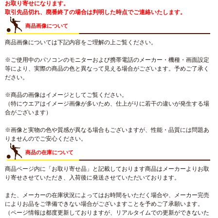
お取り寄せになります。
取引先品切れ、廃番終了の場合は判明した時点でご連絡いたします。
商品画像について
商品画像については下記内容をご理解の上ご覧ください。
※ご使用中のパソコンのモニターおよび携帯電話のメーカー・機種・画面設定
等により、実際の商品の色と異なって見える場合がございます。予めご了承く
ださい。
※商品の画像はイメージとしてご覧ください。
（特にウエアはイメージ画像が多いため、仕上がりに若干の違いが発生する場
合がございます）
※画像と実物の色や質感が異なる場合もございますが、性能・品質には問題あ
りませんのでご安心ください。
商品の在庫について
商品ページ内に「お取り寄せ品」と記載しております商品はメーカーよりお取
り寄せさせていただき、入荷後に発送させていただいております。
また、メーカーの在庫状況によってはお時間をいただく場合や、メーカー完売
によりお品をご準備できない場合がございますことを予めご了承願います。
（ページ情報は都度更新しておりますが、リアルタイムでの更新ができないた