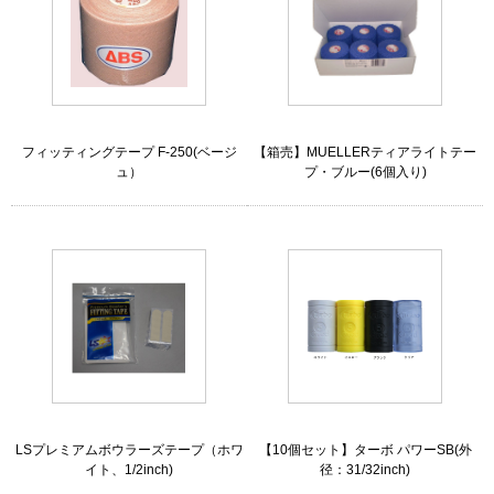
フィッティングテープ F-250(ベージ
【箱売】MUELLERティアライトテー
ュ）
プ・ブルー(6個入り)
LSプレミアムボウラーズテープ（ホワ
【10個セット】ターボ パワーSB(外
イト、1/2inch)
径：31/32inch)