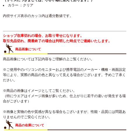
（サイズにつきましては、小さい順に並んでおります。）
カラー ：クリア
内径サイズ表示のカッコ内は通分数値です。
ショップ在庫切れの場合、お取り寄せになります。
取引先品切れ、廃番終了の場合は判明した時点でご連絡いたします。
商品画像について
商品画像については下記内容をご理解の上ご覧ください。
※ご使用中のパソコンのモニターおよび携帯電話のメーカー・機種・画面設定
等により、実際の商品の色と異なって見える場合がございます。予めご了承く
ださい。
※商品の画像はイメージとしてご覧ください。
（特にウエアはイメージ画像が多いため、仕上がりに若干の違いが発生する場
合がございます）
※画像と実物の色や質感が異なる場合もございますが、性能・品質には問題あ
りませんのでご安心ください。
商品の在庫について