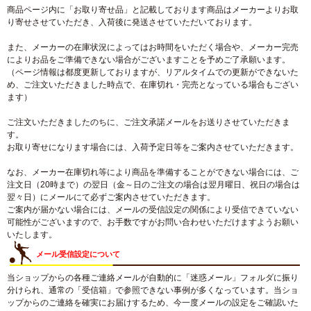
商品ページ内に「お取り寄せ品」と記載しております商品はメーカーよりお取
り寄せさせていただき、入荷後に発送させていただいております。
また、メーカーの在庫状況によってはお時間をいただく場合や、メーカー完売
によりお品をご準備できない場合がございますことを予めご了承願います。
（ページ情報は都度更新しておりますが、リアルタイムでの更新ができないた
め、ご注文いただきました時点で、在庫切れ・完売となっている場合もござい
ます）
ご注文いただきましたのちに、ご注文承諾メールをお送りさせていただきま
す。
お取り寄せになります場合には、入荷予定日等をご案内させていただきます。
なお、メーカー在庫切れ等により商品を準備することができない場合には、ご
注文日（20時まで）の翌日（金～日のご注文の場合は翌月曜日、祝日の場合は
翌々日）にメールにて必ずご案内させていただきます。
ご案内が届かない場合には、メールの受信設定の関係により受信できていない
可能性がございますので、お手数ですがお問い合わせいただけますようお願い
いたします。
メール受信設定について
当ショップからの各種ご連絡メールが自動的に「迷惑メール」フォルダに振り
分けられ、通常の「受信箱」で参照できない事例が多くなっています。当ショ
ップからのご連絡を確実にお届けするため、今一度メールの設定をご確認いた